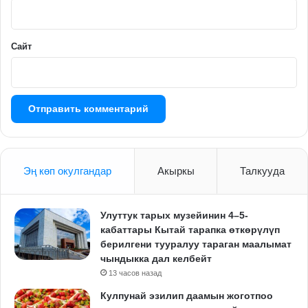
*
Сайт
Эң көп окулгандар
Акыркы
Талкууда
Улуттук тарых музейинин 4–5-
кабаттары Кытай тарапка өткөрүлүп
берилгени тууралуу тараган маалымат
чындыкка дал келбейт
13 часов назад
Кулпунай эзилип даамын жоготпоо