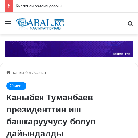
Кулпунай эзилип даамын жоготпоо үчүн туура жууш ыкмасы айтылды
Меню
П
Башкы бет
/
Саясат
Саясат
Каныбек Туманбаев
президенттин иш
башкаруучусу болуп
дайындалды