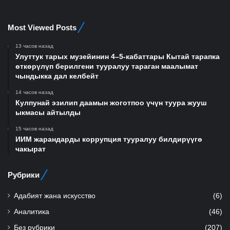
Most Viewed Posts
13 часов назад
Улуттук тарых музейинин 4–5-кабаттары Кытай тарапка
өткөрүлүп берилгени тууралуу тараган маалымат
чындыкка дал келбейт
14 часов назад
Кулпунай эзилип даамын жоготпоо үчүн туура жууш
ыкмасы айтылды
15 часов назад
ИИМ жарандарды коррупция тууралуу билдирүүгө
чакырат
Рубрики
Адабият жана искусство
(6)
Аналитика
(46)
Без рубрики
(207)