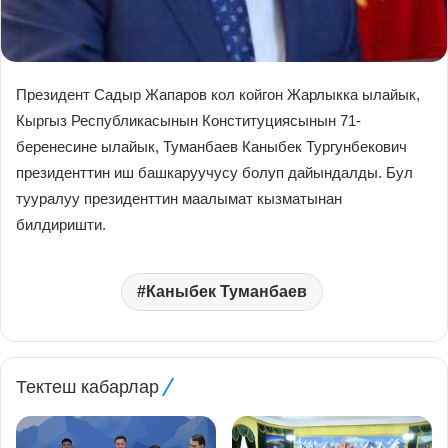
Президент Садыр Жапаров кол койгон Жарлыкка ылайык,
Кыргыз Республикасынын Конституциясынын 71-
беренесине ылайык, Туманбаев Каныбек Тургунбекович
президенттин иш башкаруучусу болуп дайындалды. Бул
тууралуу президенттин маалымат кызматынан
билдиришти.
Каныбек Туманбаев
Тектеш кабарлар