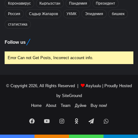
Коронавирус
Кыргызстан
Пандемия
Президент
Россия
Садыр Жапаров
УКМК
Эпидемия
бишкек
статистика
Follow us
Error Can not Get Posts, Incorrect account info.
© Copyright 2026, All Rights Reserved |
Asyluulu
| Proudly Hosted
by
SiteGround
Home
About
Team
Дүйнө
Buy now!
Facebook
YouTube
Instagram
Odnoklassniki
Telegram
WhatsApp