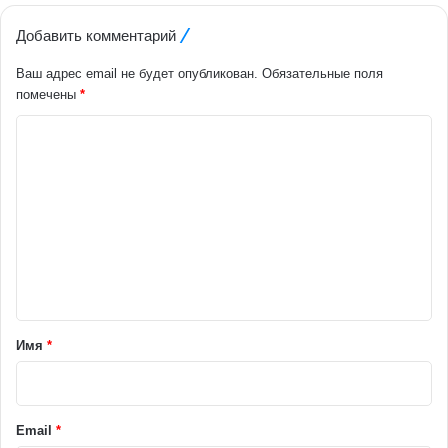
Добавить комментарий
Ваш адрес email не будет опубликован.
Обязательные поля
помечены
*
К
о
м
м
е
н
т
а
Имя
*
р
и
й
Email
*