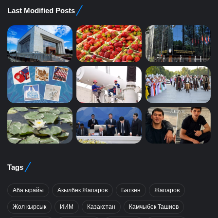
Last Modified Posts
Tags
Аба ырайы
Акылбек Жапаров
Баткен
Жапаров
Жол кырсык
ИИМ
Казакстан
Камчыбек Ташиев