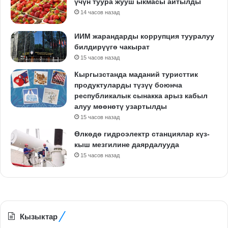
үчүн туура жууш ыкмасы айтылды
14 часов назад
ИИМ жарандарды коррупция тууралуу
билдирүүгө чакырат
15 часов назад
Кыргызстанда маданий туристтик
продуктуларды түзүү боюнча
республикалык сынакка арыз кабыл
алуу мөөнөтү узартылды
15 часов назад
Өлкөдө гидроэлектр станциялар күз-
кыш мезгилине даярдалууда
15 часов назад
Кызыктар