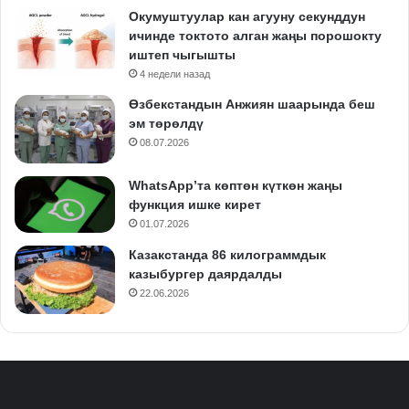
Окумуштуулар кан агууну секунддун
ичинде токтото алган жаңы порошокту
иштеп чыгышты
4 недели назад
Өзбекстандын Анжиян шаарында беш
эм төрөлдү
08.07.2026
WhatsApp’та көптөн күткөн жаңы
функция ишке кирет
01.07.2026
Казакстанда 86 килограммдык
казыбургер даярдалды
22.06.2026