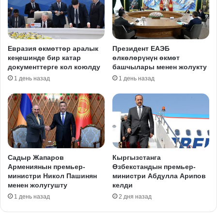
Евразия өкмөттөр аралык
Президент ЕАЭБ
кеңешинде бир катар
өлкөлөрүнүн өкмөт
документтерге кол коюлду
башчылары менен жолукту
1 день назад
1 день назад
Садыр Жапаров
Кыргызстанга
Армениянын премьер-
Өзбекстандын премьер-
министри Никол Пашинян
министри Абдулла Арипов
менен жолугушту
келди
1 день назад
2 дня назад