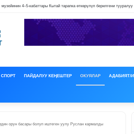
лип даамын жоготпоо үчүн туура жууш ыкмасы айтылды
СПОРТ
ПАЙДАЛУУ КЕҢЕШТЕР
ОКУЯЛАР
АДАБИЯТ/
мдин орун басары болуп иштеген уулу Руслан кармалды