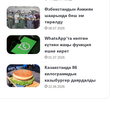
Өзбекстандын Анжиян
шаарында беш эм
төрөлдү
08.07.2026
WhatsApp’та көптөн
күткөн жаңы функция
ишке кирет
01.07.2026
Казакстанда 86
килограммдык
казыбургер даярдалды
22.06.2026