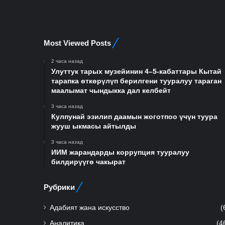
Most Viewed Posts
2 часа назад
Улуттук тарых музейинин 4–5-кабаттары Кытай
тарапка өткөрүлүп берилгени тууралуу тараган
маалымат чындыкка дал келбейт
3 часа назад
Кулпунай эзилип даамын жоготпоо үчүн туура
жууш ыкмасы айтылды
3 часа назад
ИИМ жарандарды коррупция тууралуу
билдирүүгө чакырат
Рубрики
Адабият жана искусство
(
Аналитика
(4