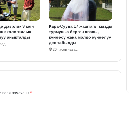
ө дээрлик 3 млн
Кара-Сууда 17 жаштагы кызды
ын экологиялык
турмушка берген апасы,
зуу аныкталды
күйөөсү жана молдо күнөөлүү
деп табылды
азад
20 часов назад
е поля помечены
*