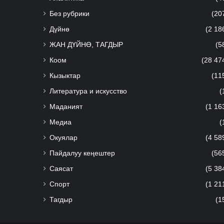
Без рубрики
(20
Дүйнө
(2 18
ЖАН ДҮЙНӨ, ТАГДЫР
(5
Коом
(28 47
Кызыктар
(11
Литература и искусство
(
Маданият
(1 16
Медиа
(
Окуялар
(4 58
Пайдалуу кеңештер
(56
Саясат
(5 38
Спорт
(1 21
Тагдыр
(1