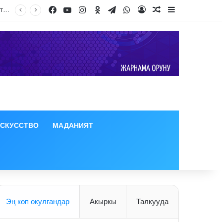
Facebook
YouTube
Instagram
Odnoklassniki
Telegram
WhatsApp
Log In
Random Article
Sidebar
ИСКУССТВО
МАДАНИЯТ
Эң көп окулгандар
Акыркы
Талкууда