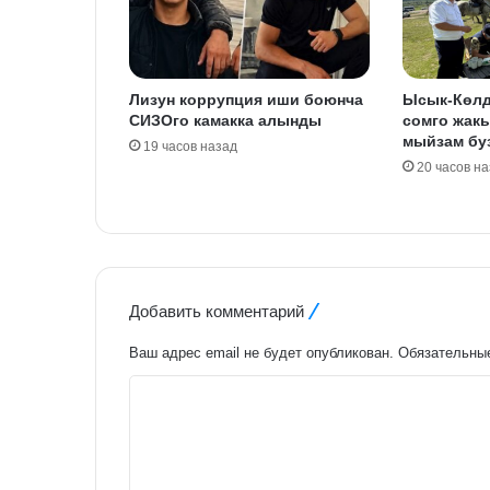
Лизун коррупция иши боюнча
Ысык-Көлд
СИЗОго камакка алынды
сомго жак
мыйзам бу
19 часов назад
20 часов н
Добавить комментарий
Ваш адрес email не будет опубликован.
Обязательны
К
о
м
м