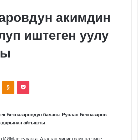
заровдун акимдин
луп иштеген уулу
ды
VKontakte
Odnoklassniki
Pocket
ек Бекназаровдун баласы Руслан Бекназаров
гандарынан айтышты.
а ИИМде суракта. Аталган министрлик ал эмне