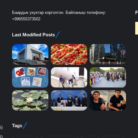
F
Баардык укуктар корголгон. Байланыш телефону:
+996555373502
Last Modified Posts
Tags
6)
6)