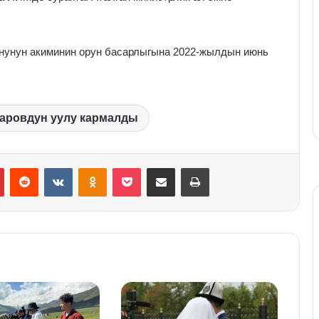
нунун акиминин орун басарлыгына 2022-жылдын июнь
аровдун уулу кармалды
Pinterest
Reddit
VKontakte
Odnoklassniki
Pocket
Share via Email
Print