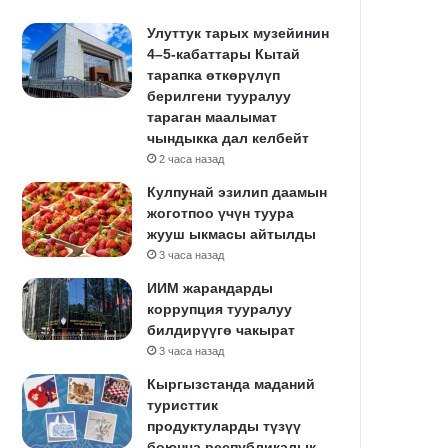
Улуттук тарых музейинин
4–5-кабаттары Кытай
тарапка өткөрүлүп
берилгени тууралуу
тараган маалымат
чындыкка дал келбейт
2 часа назад
Кулпунай эзилип даамын
жоготпоо үчүн туура
жууш ыкмасы айтылды
3 часа назад
ИИМ жарандарды
коррупция тууралуу
билдирүүгө чакырат
3 часа назад
Кыргызстанда маданий
туристтик
продуктуларды түзүү
боюнча республикалык