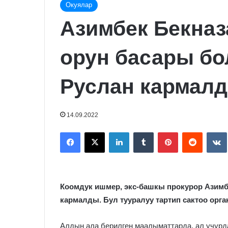
Окуялар
Азимбек Бекна
орун басары бо
Руслан кармал
14.09.2022
Facebook
X
LinkedIn
Tumblr
Pinterest
Reddit
Коомдук ишмер, экс-башкы прокурор Азимб
кармалды. Бул тууралуу тартип сактоо ор
Алдын ала берилген маалыматтарда, ал учурд