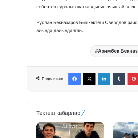
себептен суралып жаткандыгын ачыктай элек.
Руслан Бекназаров Бишкектеги Свердлов райо
айында дайындалган.
Азимбек Бекназ
Facebook
X
LinkedIn
Tumblr
Поделиться
Тектеш кабарлар