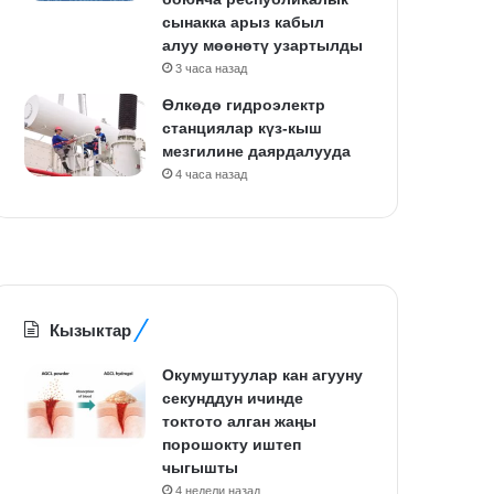
сынакка арыз кабыл
алуу мөөнөтү узартылды
3 часа назад
Өлкөдө гидроэлектр
станциялар күз-кыш
мезгилине даярдалууда
4 часа назад
Кызыктар
Окумуштуулар кан агууну
секунддун ичинде
токтото алган жаңы
порошокту иштеп
чыгышты
4 недели назад