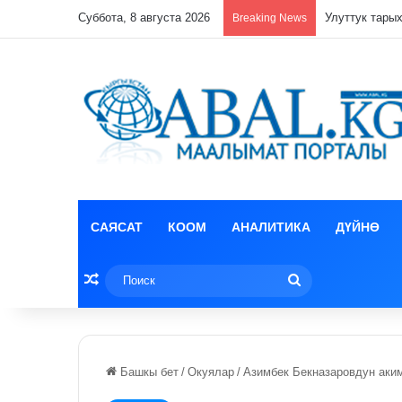
Суббота, 8 августа 2026
Кулпунай эзи
Breaking News
САЯСАТ
КООМ
АНАЛИТИКА
ДҮЙНӨ
Random Article
Поиск
Башкы бет
/
Окуялар
/
Азимбек Бекназаровдун аки