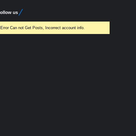
ollow us
Error Can not Get Posts, Incorrect account info.