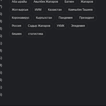
Аба ырайы
Акылбек Жапаров
Баткен
Жапаров
7)
Жол кырсык
ИИМ
Казакстан
Камчыбек Ташиев
6)
Коронавирус
Кыргызстан
Пандемия
Президент
8)
Россия
Садыр Жапаров
УКМК
Эпидемия
4)
бишкек
статистика
5)
1)
3)
1)
9)
5)
4)
1)
5)