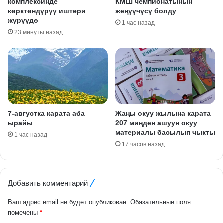
комплексинде
КМШ чемпионатынын
көрктөндүрүү иштери
жеңүүчүсү болду
жүрүүдө
1 час назад
23 минуты назад
7-августка карата аба
Жаңы окуу жылына карата
ырайы
207 миңден ашуун окуу
материалы басылып чыкты
1 час назад
17 часов назад
Добавить комментарий
Ваш адрес email не будет опубликован.
Обязательные поля
помечены
*