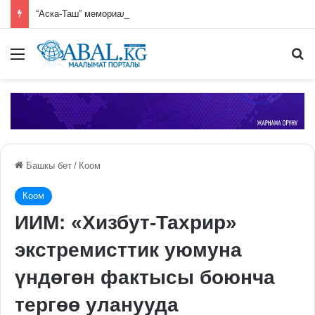
“Аска-Таш” мемориалдык комплексинде көрктөндүрүү иштери жүрүүдө
Меню
П
Башкы бет
/
Коом
Коом
ИИМ: «Хизбут-Тахрир»
экстремисттик уюмуна
үндөгөн фактысы боюнча
тергөө уланууда