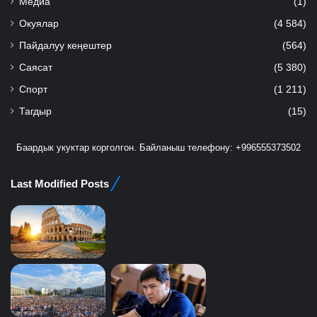
Медиа
(1)
Окуялар
(4 584)
Пайдалуу кеңештер
(564)
Саясат
(5 380)
Спорт
(1 211)
Тагдыр
(15)
Баардык укуктар корголгон. Байланыш телефону: +996555373502
Last Modified Posts