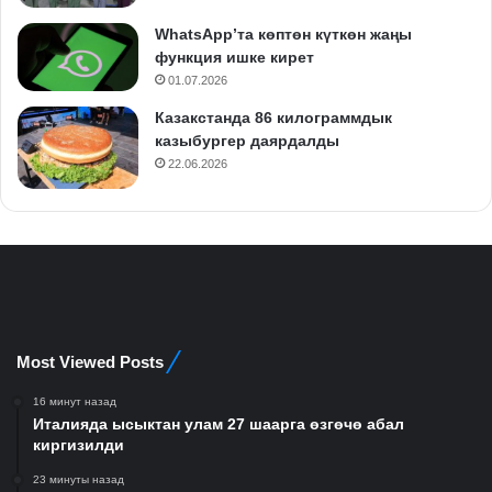
WhatsApp’та көптөн күткөн жаңы
функция ишке кирет
01.07.2026
Казакстанда 86 килограммдык
казыбургер даярдалды
22.06.2026
Most Viewed Posts
16 минут назад
Италияда ысыктан улам 27 шаарга өзгөчө абал
киргизилди
23 минуты назад