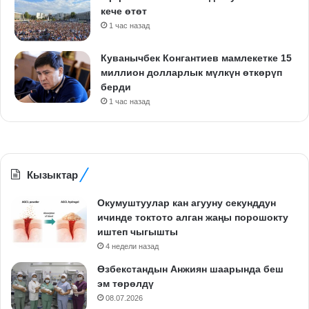
кече өтөт
1 час назад
Куванычбек Конгантиев мамлекетке 15
миллион долларлык мүлкүн өткөрүп
берди
1 час назад
Кызыктар
Окумуштуулар кан агууну секунддун
ичинде токтото алган жаңы порошокту
иштеп чыгышты
4 недели назад
Өзбекстандын Анжиян шаарында беш
эм төрөлдү
08.07.2026