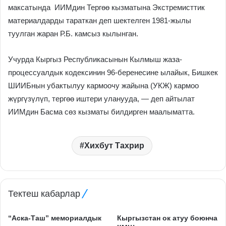
максатында ИИМдин Тергөө кызматына Экстремисттик
материалдарды тараткан деп шектелген 1981-жылы
туулган жаран Р.Б. камсыз кылынган.
Учурда Кыргыз Республикасынын Кылмыш жаза-
процессуалдык кодексинин 96-беренесине ылайык, Бишкек
ШИИБнын убактылуу кармоочу жайына (УКЖ) кармоо
жүргүзүлүп, тергөө иштери уланууда, — деп айтылат
ИИМдин Басма сөз кызматы билдирген маалыматта.
Хихбут Тахрир
Тектеш кабарлар
“Аска-Таш” мемориалдык
Кыргызстан ок атуу боюнча