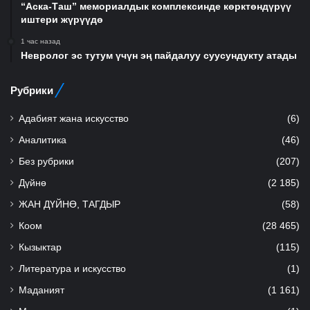
“Аска-Таш” мемориалдык комплексинде көрктөндүрүү
иштери жүрүүдө
1 час назад
Невролог эс тутум үчүн эң пайдалуу суусундукту атады
Рубрики
Адабият жана искусство
(6)
Аналитика
(46)
Без рубрики
(207)
Дүйнө
(2 185)
ЖАН ДҮЙНӨ, ТАГДЫР
(58)
Коом
(28 465)
Кызыктар
(115)
Литература и искусство
(1)
Маданият
(1 161)