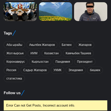
Tags
Аба ырайы
Акылбек Жапаров
Баткен
Жапаров
Жол кырсык
ИИМ
Казакстан
Камчыбек Ташиев
Коронавирус
Кыргызстан
Пандемия
Президент
Россия
Садыр Жапаров
УКМК
Эпидемия
бишкек
статистика
Follow us
Error Can not Get Posts, Incorrect account info.