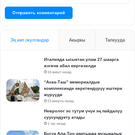
Эң көп окулгандар
Акыркы
Талкууда
Италияда ысыктан улам 27 шаарга
өзгөчө абал киргизилди
16 минут назад
“Аска-Таш” мемориалдык
комплексинде көрктөндүрүү иштери
жүрүүдө
23 минуты назад
Невролог эс тутум үчүн эң пайдалуу
суусундукту атады
1 час назад
Бүгүн Ала-Тоо аянтында музыкалык