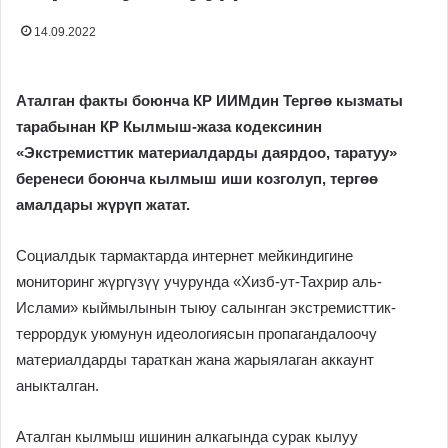
14.09.2022
Аталган факты боюнча КР ИИМдин Тергөө кызматы
тарабынан КР Кылмыш-жаза кодексинин
«Экстремисттик материалдарды даярдоо, таратуу»
беренеси боюнча кылмыш иши козголуп, тергөө
амалдары жүрүп жатат.
Социалдык тармактарда интернет мейкиндигине
мониторинг жүргүзүү учурунда «Хизб-ут-Тахрир аль-
Ислами» кыймылынын тыюу салынган экстремисттик-
террордук уюмунун идеологиясын пропагандалоочу
материалдарды тараткан жана жарыялаган аккаунт
аныкталган.
Аталган кылмыш ишинин алкагында сурак кылуу