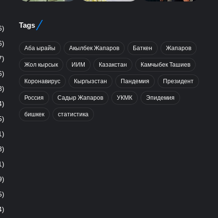
Tags
6)
6)
Аба ырайы
Акылбек Жапаров
Баткен
Жапаров
7)
Жол кырсык
ИИМ
Казакстан
Камчыбек Ташиев
6)
Коронавирус
Кыргызстан
Пандемия
Президент
8)
Россия
Садыр Жапаров
УКМК
Эпидемия
4)
бишкек
статистика
5)
1)
3)
1)
9)
5)
4)