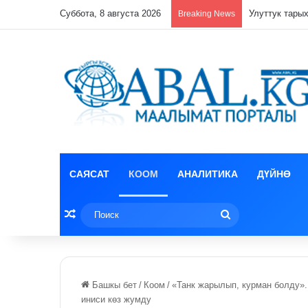
Суббота, 8 августа 2026
Кулпунай эзи
Breaking News
САЯСАТ
КООМ
АНАЛИТИКА
ДҮЙНӨ
Random Article
Поиск
Башкы бет
/
Коом
/
«Танк жарылып, курман болду».
иниси көз жумду