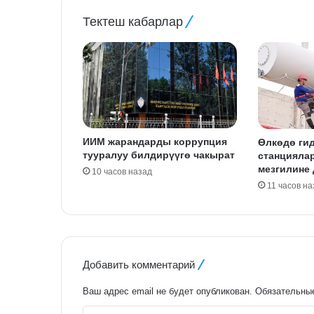
Тектеш кабарлар
ИИМ жарандарды коррупция
Өлкөдө ги
тууралуу билдирүүгө чакырат
станцияла
мезгилине
10 часов назад
11 часов на
Добавить комментарий
Ваш адрес email не будет опубликован.
Обязательны