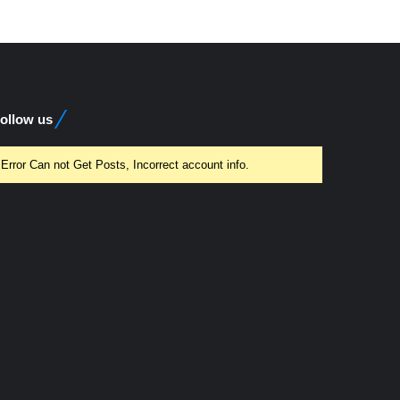
ollow us
Error Can not Get Posts, Incorrect account info.