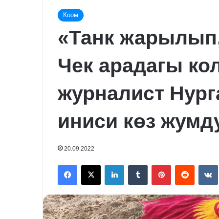
Коом
«Танк жарылып,
Чек арадагы ко
журналист Нур
иниси көз жумд
20.09.2022
Facebook
X
LinkedIn
Tumblr
Pinterest
Reddit