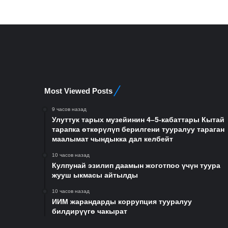
Most Viewed Posts
9 часов назад
Улуттук тарых музейинин 4–5-кабаттары Кытай
тарапка өткөрүлүп берилгени тууралуу тараган
маалымат чындыкка дал келбейт
10 часов назад
Кулпунай эзилип даамын жоготпоо үчүн туура
жууш ыкмасы айтылды
10 часов назад
ИИМ жарандарды коррупция тууралуу
билдирүүгө чакырат