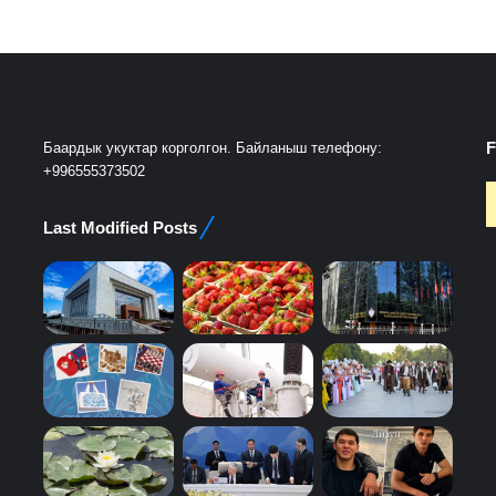
F
Баардык укуктар корголгон. Байланыш телефону:
+996555373502
Last Modified Posts