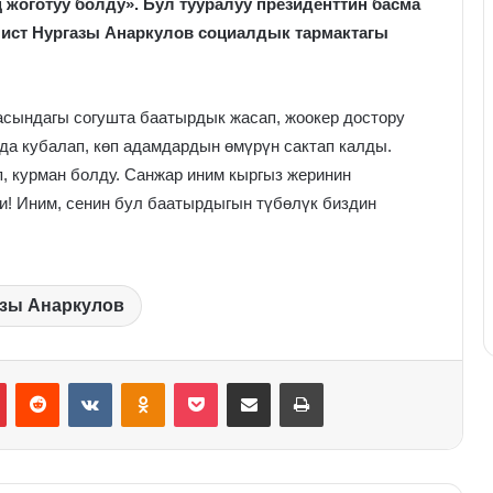
 жоготуу болду». Бул тууралуу президенттин басма
ист Нургазы Анаркулов социалдык тармактагы
асындагы согушта баатырдык жасап, жоокер достору
а кубалап, көп адамдардын өмүрүн сактап калды.
 курман болду. Санжар иним кыргыз жеринин
ди! Иним, сенин бул баатырдыгын түбөлүк биздин
зы Анаркулов
Pinterest
Reddit
VKontakte
Odnoklassniki
Pocket
Share via Email
Print