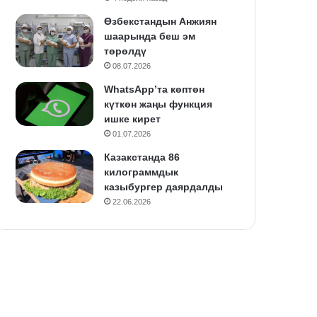
Өзбекстандын Анжиян
шаарында беш эм
төрөлдү
08.07.2026
WhatsApp’та көптөн
күткөн жаңы функция
ишке кирет
01.07.2026
Казакстанда 86
килограммдык
казыбургер даярдалды
22.06.2026