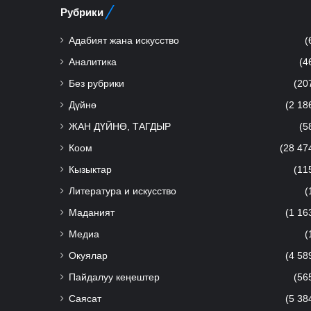
Рубрики
Адабият жана искусство
(
Аналитика
(4
Без рубрики
(20
Дүйнө
(2 18
ЖАН ДҮЙНӨ, ТАГДЫР
(5
Коом
(28 47
Кызыктар
(11
Литература и искусство
(
Маданият
(1 16
Медиа
(
Окуялар
(4 58
Пайдалуу кеңештер
(56
Саясат
(5 38