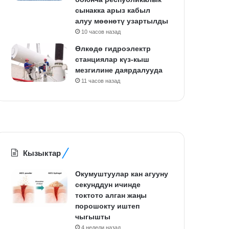
сынакка арыз кабыл
алуу мөөнөтү узартылды
10 часов назад
Өлкөдө гидроэлектр
станциялар күз-кыш
мезгилине даярдалууда
11 часов назад
Кызыктар
Окумуштуулар кан агууну
секунддун ичинде
токтото алган жаңы
порошокту иштеп
чыгышты
4 недели назад