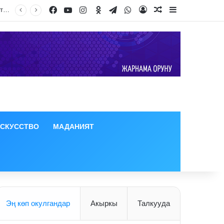
Facebook
YouTube
Instagram
Odnoklassniki
Telegram
WhatsApp
Log In
Random Article
Sidebar
ИСКУССТВО
МАДАНИЯТ
Эң көп окулгандар
Акыркы
Талкууда