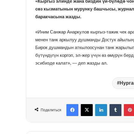
«Кыргыз элинде жана биздин үй-бүлөдө чоң
сөз кызматынын мурунку башчысы, журнал
баракчасына жазды.
«Иним Санжар Анаркулов кыргыз-тажик чек ар
менен танк аркылуу душманды Достук айылынд
Бирок душмандын аткылоосунан танк жарылып,
бүтүндүгүн коргоп, эл-жер үчүн өз өмүрүн бер
эсибизде калат», — деп жазды ал.
Нурга
Facebook
X
LinkedIn
Tumblr
Поделиться