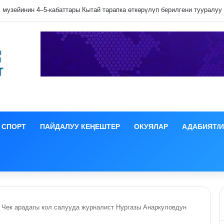
лип даамын жоготпоо үчүн туура жууш ыкмасы айтылды
СПОРТ
ПАЙДАЛУУ КЕҢЕШТЕР
ОКУЯЛАР
АДАБИЯТ/
 Чек арадагы кол салууда журналист Нургазы Анаркуловдун