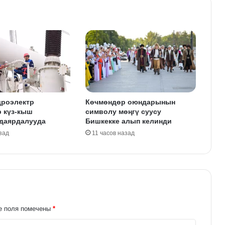
дроэлектр
Көчмөндөр оюндарынын
р күз-кыш
символу мөңгү суусу
 даярдалууда
Бишкекке алып келинди
зад
11 часов назад
е поля помечены
*