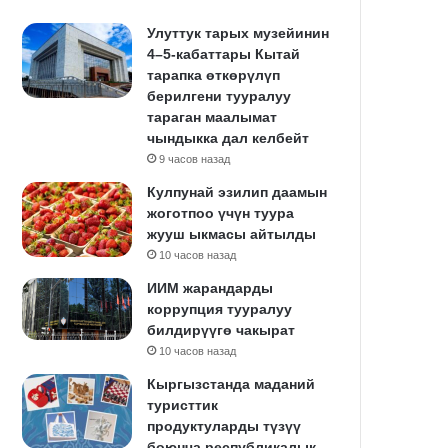
Улуттук тарых музейинин
4–5-кабаттары Кытай
тарапка өткөрүлүп
берилгени тууралуу
тараган маалымат
чындыкка дал келбейт
9 часов назад
Кулпунай эзилип даамын
жоготпоо үчүн туура
жууш ыкмасы айтылды
10 часов назад
ИИМ жарандарды
коррупция тууралуу
билдирүүгө чакырат
10 часов назад
Кыргызстанда маданий
туристтик
продуктуларды түзүү
боюнча республикалык