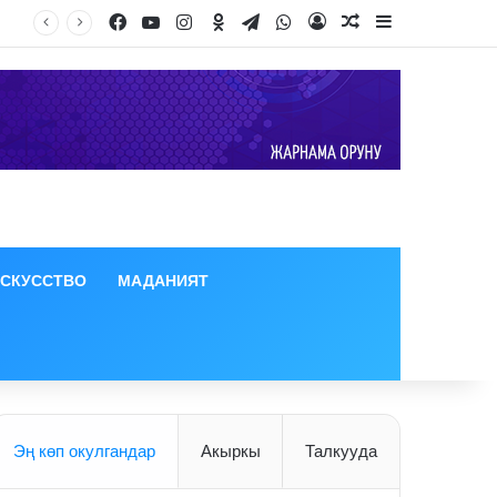
Facebook
YouTube
Instagram
Odnoklassniki
Telegram
WhatsApp
Log In
Random Article
Sidebar
ИСКУССТВО
МАДАНИЯТ
Эң көп окулгандар
Акыркы
Талкууда