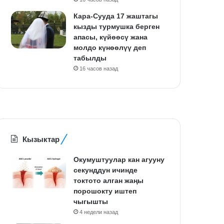
Кара-Сууда 17 жаштагы
кызды турмушка берген
апасы, күйөөсү жана
молдо күнөөлүү деп
табылды
16 часов назад
Кызыктар
Окумуштуулар кан агууну
секунддун ичинде
токтото алган жаңы
порошокту иштеп
чыгышты
4 недели назад