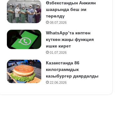
Өзбекстандын Анжиян
шаарында беш эм
төрөлдү
08.07.2026
WhatsApp’та көптөн
күткөн жаңы функция
ишке кирет
01.07.2026
Казакстанда 86
килограммдык
казыбургер даярдалды
22.06.2026