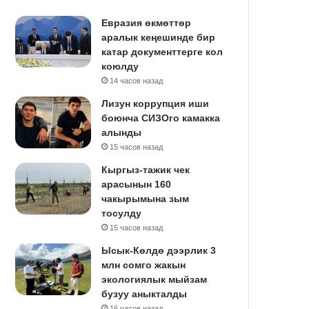
Евразия өкмөттөр
аралык кеңешинде бир
катар документтерге кол
коюлду
14 часов назад
Лизун коррупция иши
боюнча СИЗОго камакка
алынды
15 часов назад
Кыргыз-тажик чек
арасынын 160
чакырымына зым
тосулду
15 часов назад
Ысык-Көлдө дээрлик 3
млн сомго жакын
экологиялык мыйзам
бузуу аныкталды
16 часов назад