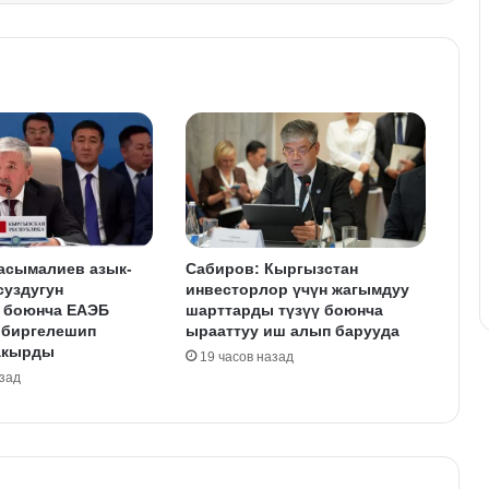
асымалиев азык-
Сабиров: Кыргызстан
суздугун
инвесторлор үчүн жагымдуу
 боюнча ЕАЭБ
шарттарды түзүү боюнча
 биргелешип
ырааттуу иш алып барууда
акырды
19 часов назад
азад