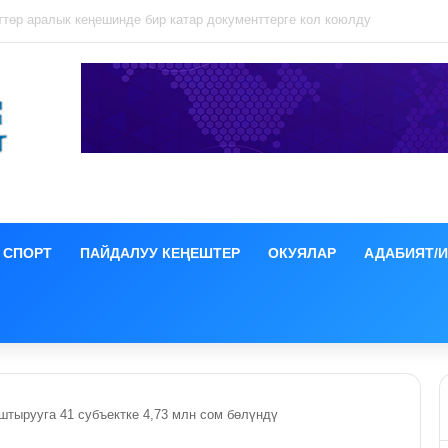
ция иши боюнча СИЗОго камакка алынды
СПОРТ
ПАЙДАЛУУ КЕҢЕШТЕР
ОКУЯЛАР
АДАБИЯТ/
штырууга 41 субъектке 4,73 млн сом бөлүндү