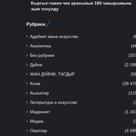
Кыргыз-тажик чек арасынын 160 чакырымына
зым тосулду
Рубрики
Адабият жана искусство
(
Аналитика
(4
Без рубрики
(20
Дүйнө
(2 18
ЖАН ДҮЙНӨ, ТАГДЫР
(5
Коом
(28 47
Кызыктар
(11
Литература и искусство
(
Маданият
(1 16
Медиа
(
Окуялар
(4 58