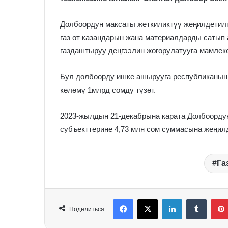
Долбоордун максаты жеткиликтүү жеңилдетилге
газ от казандарын жана материалдарды сатып
газдаштыруу деңгээлин жогорулатууга мамлеке
Бул долбоорду ишке ашырууга республиканын
көлөмү 1млрд сомду түзөт.
2023-жылдын 21-декабрына карата Долбоорду
субъекттерине 4,73 млн сом суммасына жеңилд
Га
Facebook
X
LinkedIn
Tumblr
Поделиться