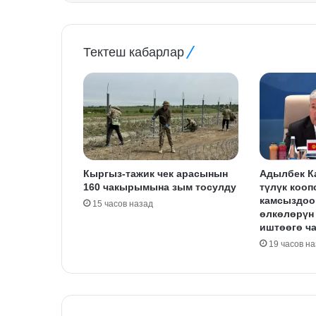
Тектеш кабарлар
Кыргыз-тажик чек арасынын
Адылбек К
160 чакырымына зым тосулду
түлүк кооп
камсыздоо
15 часов назад
өлкөлөрүн
иштөөгө ч
19 часов н