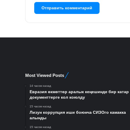
Most Viewed Posts
14 часов назад
Евразия өкмөттөр аралык кеңешинде бир катар
документтерге кол коюлду
15 часов назад
Лизун коррупция иши боюнча СИЗОго камакка
алынды
15 часов назад