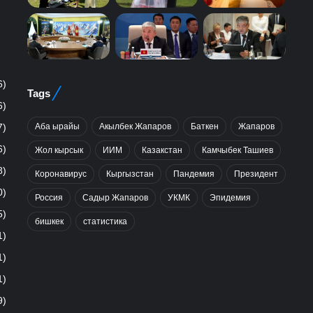
6)
Tags
6)
Аба ырайы
Акылбек Жапаров
Баткен
Жапаров
7)
6)
Жол кырсык
ИИМ
Казакстан
Камчыбек Ташиев
8)
Коронавирус
Кыргызстан
Пандемия
Президент
0)
Россия
Садыр Жапаров
УКМК
Эпидемия
5)
бишкек
статистика
1)
1)
1)
9)