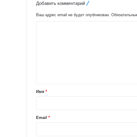
Добавить комментарий
Ваш адрес email не будет опубликован.
Обязательны
К
о
м
м
е
н
т
а
Имя
*
р
и
й
Email
*
*