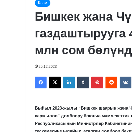
Коом
Бишкек жана Чү
газдаштырууга 4
млн сом бөлүнд
25.12.2023
Facebook
X
LinkedIn
Tumblr
Pinterest
Reddit
Быйыл 2023-жылы “Бишкек шаарын жана Чү
каржылоо” долбоору боюнча мамлекеттик 
Республикасынын Министрлер Кабинетинин
тескемесине ылайык аталган долбоор беки