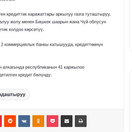
н кредиттик каражаттары аркылуу газга туташтыруу,
 алуу жолу менен Бишкек шаарын жана Чүй облусун
тик колдоо көрсөтүү.
 2 коммерциялык банкы катышууда, кредиттөөнүн
н алкагында республиканын 41 каржылоо
етилген кредит бөлүндү.
здаштыруу
Pinterest
Reddit
VKontakte
Odnoklassniki
Pocket
Share via Email
Print