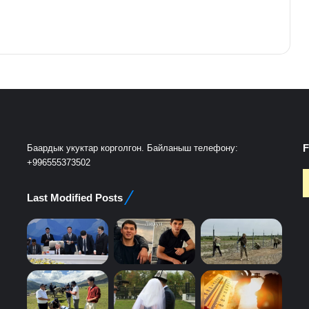
F
Баардык укуктар корголгон. Байланыш телефону:
+996555373502
Last Modified Posts