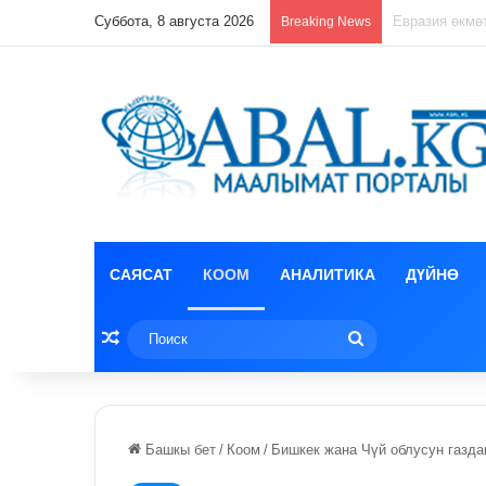
Суббота, 8 августа 2026
Лизун корруп
Breaking News
САЯСАТ
КООМ
АНАЛИТИКА
ДҮЙНӨ
Random Article
Поиск
Башкы бет
/
Коом
/
Бишкек жана Чүй облусун газда