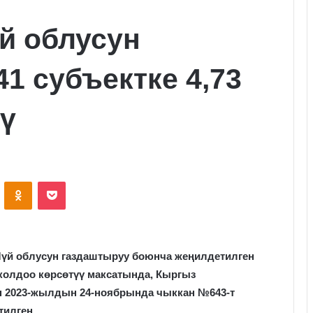
й облусун
1 субъектке 4,73
ү
VKontakte
Odnoklassniki
Pocket
й облусун газдаштыруу боюнча жеңилдетилген
колдоо көрсөтүү максатында, Кыргыз
 2023-жылдын 24-ноябрында чыккан №643-т
тилген.