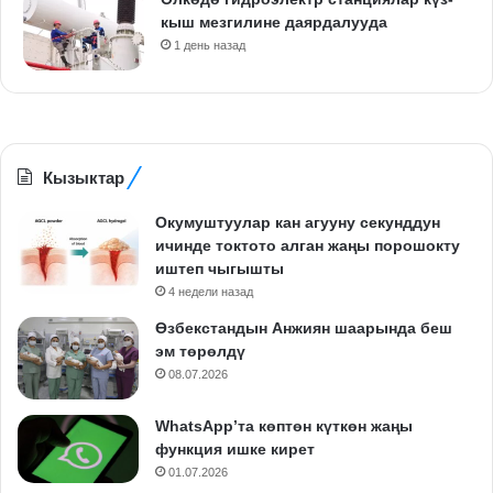
кыш мезгилине даярдалууда
1 день назад
Кызыктар
Окумуштуулар кан агууну секунддун
ичинде токтото алган жаңы порошокту
иштеп чыгышты
4 недели назад
Өзбекстандын Анжиян шаарында беш
эм төрөлдү
08.07.2026
WhatsApp’та көптөн күткөн жаңы
функция ишке кирет
01.07.2026