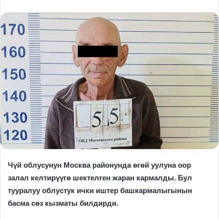
Чүй облусунун Москва районунда өгөй уулуна оор
залал келтирүүгө шектелген жаран кармалды. Бул
тууралуу облустук ички иштер башкармалыгынын
басма сөз кызматы билдирди.