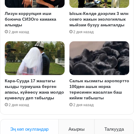
Лизун коррупция иши
Ысык-Көлдө дээрлик 3 млн
боюнча СИЗОго камакка
сомго жакын экологиялык
алынды
мыйзам бузуу аныкталды
2 дня назад
2 дня назад
Кара-Сууда 17 жаштагы
Салык кызматы аэропортто
кызды турмушка берген
100дөн ашык норка
апасы, күйөөсү жана молдо
терисинен жасалган баш
күнөөлүү деп табылды
кийим табышты
2 дня назад
2 дня назад
Эң көп окулгандар
Акыркы
Талкууда