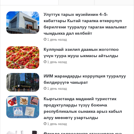
Улуттук тарых музейинин 4–5-
кабаттары Кытай тарапка өткөрүлүп
берилгени тууралуу тараган маалымат
чындыкка дал келбейт
1 день назад
Кулпунай эзилип даамын жоготпоо
үчүн туура жууш ыкмасы айтылды
1 день назад
ИИМ жарандарды коррупция тууралуу
билдирүүгө чакырат
1 день назад
Кыргызстанда маданий туристтик
продуктуларды түзүү боюнча
республикалык сынакка арыз кабыл
алуу мөөнөтү узартылды
1 день назад
Өлкөдө гидроэлектр станциялар күз-