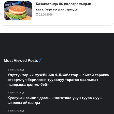
Казакстанда 86 килограммдык
казыбургер даярдалды
22.06.2026
Most Viewed Posts
1 день назад
Улуттук тарых музейинин 4–5-кабаттары Кытай тарапка
өткөрүлүп берилгени тууралуу тараган маалымат
чындыкка дал келбейт
1 день назад
Кулпунай эзилип даамын жоготпоо үчүн туура жууш
ыкмасы айтылды
1 день назад