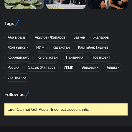
Tags
Аба ырайы
Акылбек Жапаров
Баткен
Жапаров
Жол кырсык
ИИМ
Казакстан
Камчыбек Ташиев
Коронавирус
Кыргызстан
Пандемия
Президент
Россия
Садыр Жапаров
УКМК
Эпидемия
бишкек
статистика
Follow us
Error Can not Get Posts, Incorrect account info.