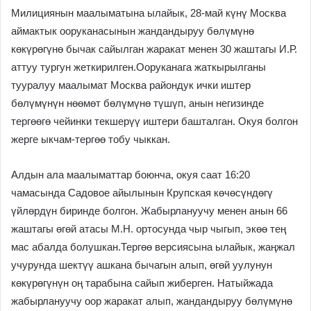
Милициянын маалыматына ылайык, 28-май күнү Москва
аймактык ооруканасынын жандандыруу бөлүмүнө
көкүрөгүнө бычак сайылган жаракат менен 30 жаштагы И.Р.
аттуу тургун жеткирилген.Ооруканага жаткырылганы
тууралуу маалымат Москва райондук ички иштер
бөлүмүнүн нөөмөт бөлүмүнө түшүп, анын негизинде
тергөөгө чейинки текшерүү иштери башталган. Окуя болгон
жерге ыкчам-тергөө тобу чыккан.
Алдын ала маалыматтар боюнча, окуя саат 16:20
чамасында Садовое айылынын Крупская көчөсүндөгү
үйлөрдүн биринде болгон. Жабырлануучу менен анын 66
жаштагы өгөй атасы М.Н. ортосунда чыр чыгып, экөө тең
мас абалда болушкан.Тергөө версиясына ылайык, жаңжал
учурунда шектүү ашкана бычагын алып, өгөй уулунун
көкүрөгүнүн оң тарабына сайып жиберген. Натыйжада
жабырлануучу оор жаракат алып, жандандыруу бөлүмүнө