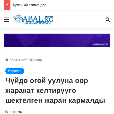
Кулпунай эзилип даамын жоготпоо үчүн туура жууш ыкмасы айтылды
Меню
П
Башкы бет
/
Окуялар
Окуялар
Чүйдө өгөй уулуна оор
жаракат келтирүүгө
шектелген жаран кармалды
02.06.2026