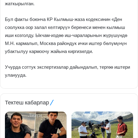
жаткырылган.
Бул факты боюнча КР Кылмыш-жаза кодексинин «Ден
соолукка оор залал келтирүү» беренеси менен кылмыш
иши козголду. Ыкчам-издөө иш-чараларынын жүрүшүндө
М.Н. кармалып, Москва райондук ички иштер бөлүмүнүн
убактылуу кармоочу жайына киргизилди.
Учурда соттук экспертизалар дайындалып, тергөө иштери
уланууда.
Тектеш кабарлар