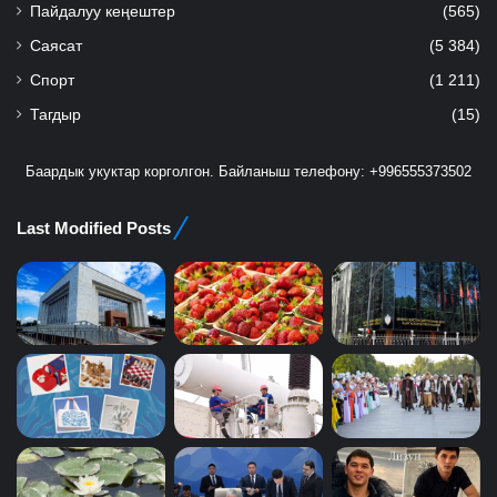
Пайдалуу кеңештер
(565)
Саясат
(5 384)
Спорт
(1 211)
Тагдыр
(15)
Баардык укуктар корголгон. Байланыш телефону: +996555373502
Last Modified Posts