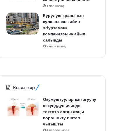
1 час назад
Курулуш кранынын
кулашынан кийин
«Нурзаман»
компаниясына айып
салынды
2 часа назад
Кызыктар
Окумуштуулар кан агууну
секунддун ичинде
токтото алган жаңы
порошокту иштеп
чыгышты
4 недели назад