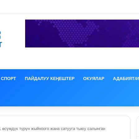
 ЕАЭБге мүчө өлкөлөрдүн өкмөт башчыларынын жыйыны башталды
СПОРТ
ПАЙДАЛУУ КЕҢЕШТЕР
ОКУЯЛАР
АДАБИЯТ/
1 өсүмдүк түрүн жыйноого жана сатууга тыюу салынган