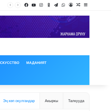
Facebook
YouTube
Instagram
Odnoklassniki
Telegram
WhatsApp
Log In
Random Article
Sidebar
ИСКУССТВО
МАДАНИЯТ
Эң көп окулгандар
Акыркы
Талкууда