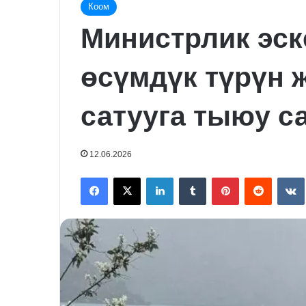
Коом
Министрлик эск
өсүмдүк түрүн 
сатууга тыюу с
12.06.2026
Facebook
X
LinkedIn
Tumblr
Pinterest
Reddit