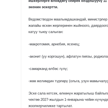
ишкерлерге өлкөдөгү сейрек кездешүүчү 11
экенин эскертти.
Ведомстводон маалымдашкандай, министрлер 
жапайы өскөн жерлеринен жыйноого, даярдоого,
катуу тыюу салыган:
-макротомия, арнебия, ясенец;
-аконит (уу коргошун), афлатун пиязы, родиола
-самарканд өлбөс гүлү;
-жөө желимдин түрлөрү (ольга, узун мамычалу
Эске сала кетсек, өлкөнүн жаратылыш байлыгы
чектөө 2027-жылдын 1-январына чейин күчүндө
жоопкерчиликке тартылат.