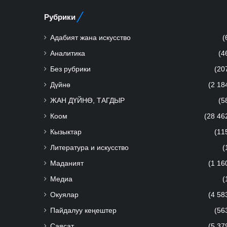
Рубрики
Адабият жана искусство
(
Аналитика
(4
Без рубрики
(20
Дүйнө
(2 18
ЖАН ДҮЙНӨ, ТАГДЫР
(5
Коом
(28 46
Кызыктар
(11
Литература и искусство
(
Маданият
(1 16
Медиа
(
Окуялар
(4 58
Пайдалуу кеңештер
(56
Саясат
(5 37