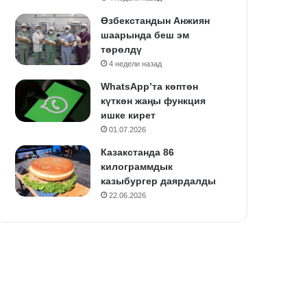
Өзбекстандын Анжиян
шаарында беш эм
төрөлдү
4 недели назад
WhatsApp’та көптөн
күткөн жаңы функция
ишке кирет
01.07.2026
Казакстанда 86
килограммдык
казыбургер даярдалды
22.06.2026