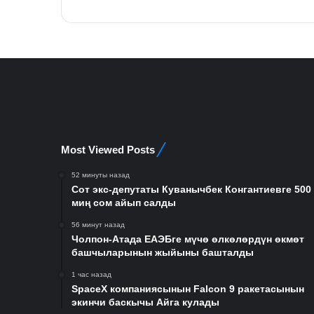
Most Viewed Posts
52 минуты назад
Сот экс-депутаты Куванычбек Конгантиевге 500
миң сом айып салды
56 минут назад
Чолпон-Атада ЕАЭБге мүчө өлкөлөрдүн өкмөт
башчыларынын жыйыны башталды
1 час назад
SpaceX компаниясынын Falcon 9 ракетасынын
экинчи баскычы Айга кулады