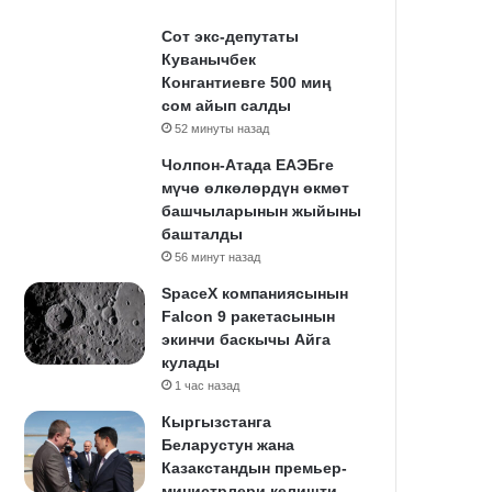
Сот экс-депутаты
Куванычбек
Конгантиевге 500 миң
сом айып салды
52 минуты назад
Чолпон-Атада ЕАЭБге
мүчө өлкөлөрдүн өкмөт
башчыларынын жыйыны
башталды
56 минут назад
SpaceX компаниясынын
Falcon 9 ракетасынын
экинчи баскычы Айга
кулады
1 час назад
Кыргызстанга
Беларустун жана
Казакстандын премьер-
министрлери келишти