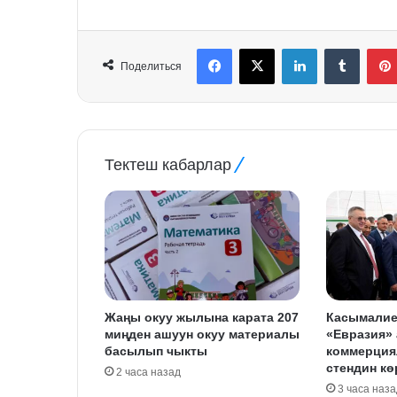
Facebook
X
LinkedIn
Tumblr
Поделиться
Тектеш кабарлар
Жаңы окуу жылына карата 207
Касымалие
миңден ашуун окуу материалы
«Евразия»
басылып чыкты
коммерция
стендин к
2 часа назад
3 часа наза