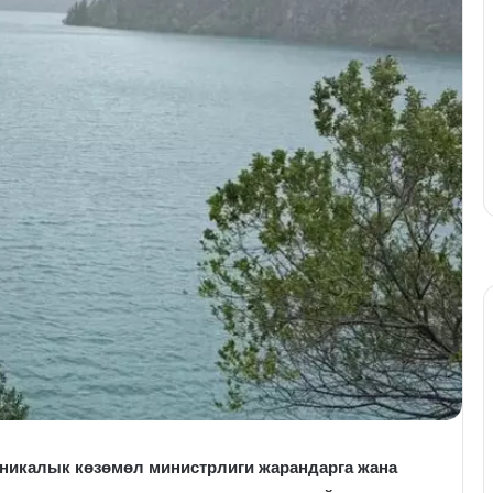
никалык көзөмөл министрлиги жарандарга жана