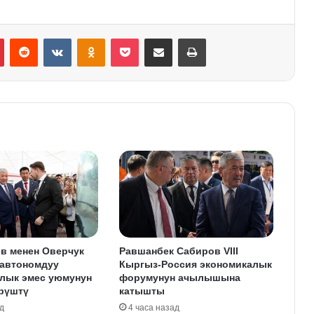
Pinterest
Reddit
VKontakte
Odnoklassniki
Pocket
Share via Email
Print
в менен Оверчук
Равшанбек Сабиров VIII
 автономдуу
Кыргыз-Россия экономикалык
лык эмес уюмунун
форумунун ачылышына
өрүштү
катышты
д
4 часа назад