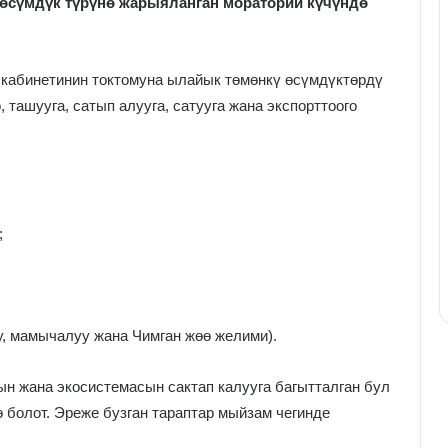
 өсүмдүк түрүнө жарыяланган мораторий күчүндө
кабинетинин токтомуна ылайык төмөнкү өсүмдүктөрдү
 ташууга, сатып алууга, сатууга жана экспорттоого
;
у, мамычалуу жана Чимган жөө желими).
н жана экосистемасын сактап калууга багытталган бул
 болот. Эреже бузган тараптар мыйзам чегинде