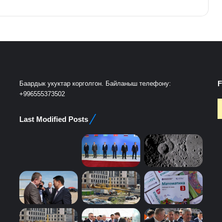
F
Баардык укуктар корголгон. Байланыш телефону:
+996555373502
Last Modified Posts