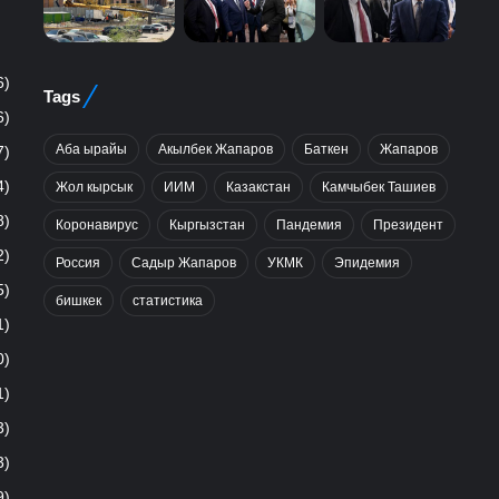
6)
Tags
6)
Аба ырайы
Акылбек Жапаров
Баткен
Жапаров
7)
4)
Жол кырсык
ИИМ
Казакстан
Камчыбек Ташиев
8)
Коронавирус
Кыргызстан
Пандемия
Президент
2)
Россия
Садыр Жапаров
УКМК
Эпидемия
5)
бишкек
статистика
1)
0)
1)
3)
3)
9)