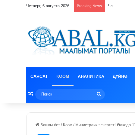
Четверг, 6 августа 2026
Чолпон-Атада
Breaking News
САЯСАТ
КООМ
АНАЛИТИКА
ДҮЙНӨ
Random Article
Поиск
Башкы бет
/
Коом
/
Министрлик эскертет! Өлкөдө 1