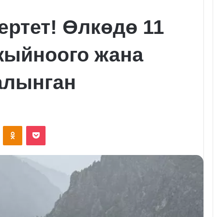
ертет! Өлкөдө 11
жыйноого жана
алынган
VKontakte
Odnoklassniki
Pocket