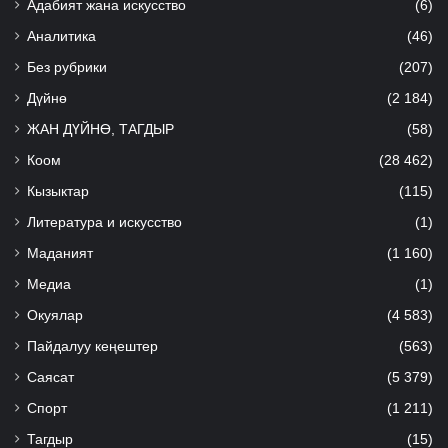
Адабият жана искусство
(6)
Аналитика
(46)
Без рубрики
(207)
Дүйнө
(2 184)
ЖАН ДҮЙНӨ, ТАГДЫР
(58)
Коом
(28 462)
Кызыктар
(115)
Литература и искусство
(1)
Маданият
(1 160)
Медиа
(1)
Окуялар
(4 583)
Пайдалуу кеңештер
(563)
Саясат
(5 379)
Спорт
(1 211)
Тагдыр
(15)