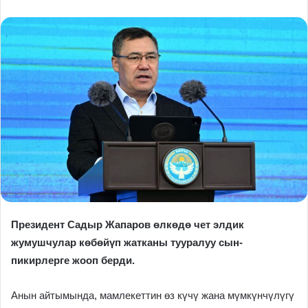
Президент Садыр Жапаров өлкөдө чет элдик
жумушчулар көбөйүп жатканы тууралуу сын-
пикирлерге жооп берди.
Анын айтымында, мамлекеттин өз күчү жана мүмкүнчүлүгү