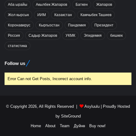
Аба ырайы
Акылбек Жапаров
Баткен
Жапаров
Жол кырсык
ИИМ
Казакстан
Камчыбек Ташиев
Коронавирус
Кыргызстан
Пандемия
Президент
Россия
Садыр Жапаров
УКМК
Эпидемия
бишкек
статистика
Follow us
Error Can not Get Posts, Incorrect account info.
© Copyright 2026, All Rights Reserved |
Asyluulu
| Proudly Hosted
by
SiteGround
Home
About
Team
Дүйнө
Buy now!