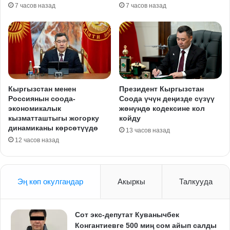
7 часов назад
7 часов назад
Кыргызстан менен
Президент Кыргызстан
Россиянын соода-
Соода үчүн деңизде сүзүү
экономикалык
жөнүндө кодексине кол
кызматташтыгы жогорку
койду
динамиканы көрсөтүүдө
13 часов назад
12 часов назад
Эң көп окулгандар
Акыркы
Талкууда
Сот экс-депутат Куванычбек
Конгантиевге 500 миң сом айып салды