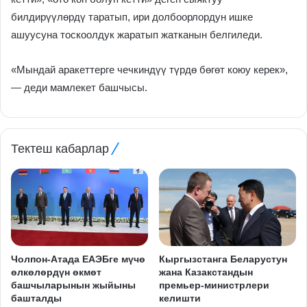
билдирүүлөрдү таратып, ири долбоорлордун ишке
ашуусуна тоскоолдук жаратып жатканын белгиледи.
«Мындай аракеттерге чечкиндүү түрдө бөгөт коюу керек»,
— деди мамлекет башчысы.
Тектеш кабарлар
Чолпон-Атада ЕАЭБге мүчө
Кыргызстанга Беларустун
өлкөлөрдүн өкмөт
жана Казакстандын
башчыларынын жыйыны
премьер-министрлери
башталды
келишти