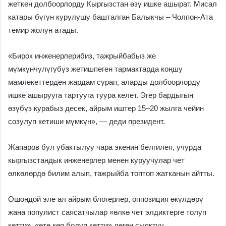
жеткен долбоорлорду Кыргызстан өзү ишке ашырат. Мисал
катары бүгүн курулушу башталган Балыкчы – Чолпон-Ата
темир жолун атады.
«Бирок инженерлерибиз, тажрыйбабыз же
мүмкүнчүлүгүбүз жетишпеген тармактарда коңшу
мамлекеттерден жардам сурап, аларды долбоорлорду
ишке ашырууга тартууга туура келет. Эгер бардыгын
өзүбүз курабыз десек, айрым иштер 15–20 жылга чейин
созулуп кетиши мүмкүн», — деди президент.
Жапаров бул убактылуу чара экенин белгилеп, учурда
кыргызстандык инженерлер менен куруучулар чет
өлкөлөрдө билим алып, тажрыйба топтоп жатканын айтты.
Ошондой эле ал айрым блогерлер, оппозиция өкүлдөрү
жана популист саясатчылар «өлкө чет элдиктерге толуп
кетти», «өтө көп болуп кетти» деген сыяктуу