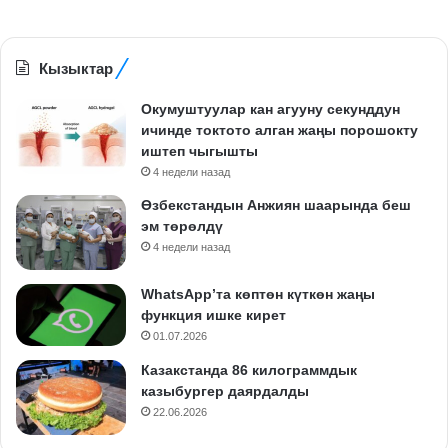
Кызыктар
Окумуштуулар кан агууну секунддун
ичинде токтото алган жаңы порошокту
иштеп чыгышты
4 недели назад
Өзбекстандын Анжиян шаарында беш
эм төрөлдү
4 недели назад
WhatsApp’та көптөн күткөн жаңы
функция ишке кирет
01.07.2026
Казакстанда 86 килограммдык
казыбургер даярдалды
22.06.2026