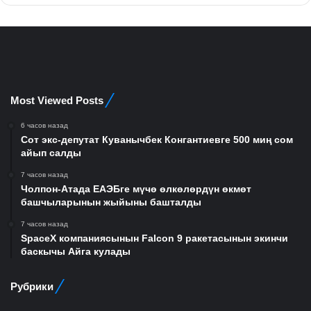
Most Viewed Posts
6 часов назад
Сот экс-депутат Куванычбек Конгантиевге 500 миң сом
айып салды
7 часов назад
Чолпон-Атада ЕАЭБге мүчө өлкөлөрдүн өкмөт
башчыларынын жыйыны башталды
7 часов назад
SpaceX компаниясынын Falcon 9 ракетасынын экинчи
баскычы Айга кулады
Рубрики