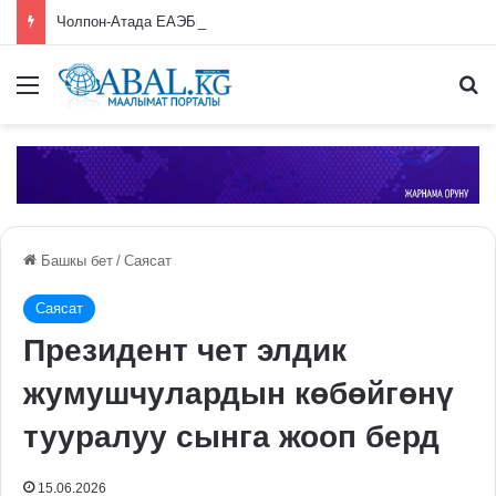
Чолпон-Атада ЕАЭБге мүчө өлкөлөрдүн өкмөт башчыларынын жыйыны башталды
Меню
П
Башкы бет
/
Саясат
Саясат
Президент чет элдик
жумушчулардын көбөйгөнү
тууралуу сынга жооп берд
15.06.2026