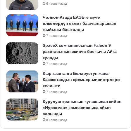
6 часов назад
Чолпон-Атада ЕАЭБге мүчө
өлкөлөрдүн өкмөт башчыларынын
жыйыны башталды
7 часов назад
SpaceX компаниясынын Falcon 9
ракетасынын экинчи баскычы Айга
кулады
7 часов назад
Кыргызстанга Беларустун жана
Казакстандын премьер-министрлери
келишти
7 часов назад
Курулуш кранынын кулашынан кийин
«Нурзаман» компаниясына айып
салынды
8 часов назад