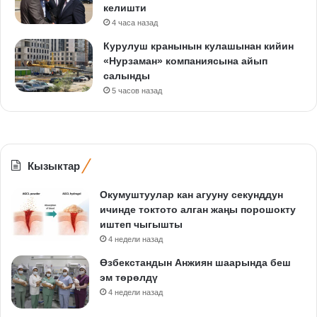
келишти
4 часа назад
Курулуш кранынын кулашынан кийин
«Нурзаман» компаниясына айып
салынды
5 часов назад
Кызыктар
Окумуштуулар кан агууну секунддун
ичинде токтото алган жаңы порошокту
иштеп чыгышты
4 недели назад
Өзбекстандын Анжиян шаарында беш
эм төрөлдү
4 недели назад