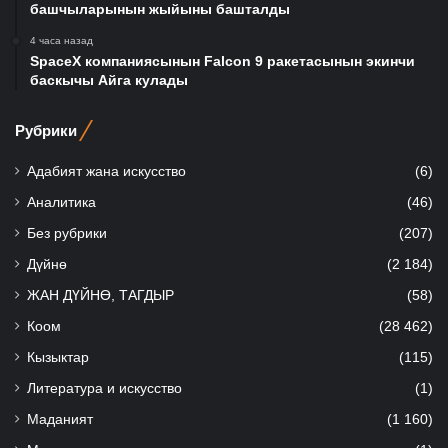
башчыларынын жыйыны башталды
4 часа назад
SpaceX компаниясынын Falcon 9 ракетасынын экинчи
баскычы Айга кулады
Рубрики
Адабият жана искусство
(6)
Аналитика
(46)
Без рубрики
(207)
Дүйнө
(2 184)
ЖАН ДҮЙНӨ, ТАГДЫР
(58)
Коом
(28 462)
Кызыктар
(115)
Литература и искусство
(1)
Маданият
(1 160)