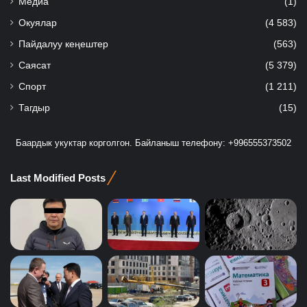
Медиа
(1)
Окуялар
(4 583)
Пайдалуу кеңештер
(563)
Саясат
(5 379)
Спорт
(1 211)
Тагдыр
(15)
Баардык укуктар корголгон. Байланыш телефону: +996555373502
Last Modified Posts