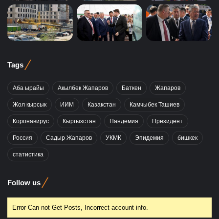
Tags
Аба ырайы
Акылбек Жапаров
Баткен
Жапаров
Жол кырсык
ИИМ
Казакстан
Камчыбек Ташиев
Коронавирус
Кыргызстан
Пандемия
Президент
Россия
Садыр Жапаров
УКМК
Эпидемия
бишкек
статистика
Follow us
Error Can not Get Posts, Incorrect account info.