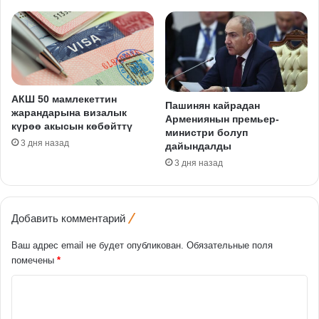
АКШ 50 мамлекеттин
Пашинян кайрадан
жарандарына визалык
Армениянын премьер-
күрөө акысын көбөйттү
министри болуп
3 дня назад
дайындалды
3 дня назад
Добавить комментарий
Ваш адрес email не будет опубликован.
Обязательные поля
помечены
*
К
о