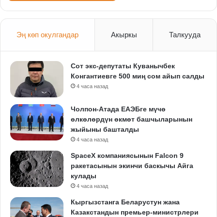
Эң көп окулгандар
Акыркы
Талкууда
Сот экс-депутаты Куванычбек
Конгантиевге 500 миң сом айып салды
4 часа назад
Чолпон-Атада ЕАЭБге мүчө
өлкөлөрдүн өкмөт башчыларынын
жыйыны башталды
4 часа назад
SpaceX компаниясынын Falcon 9
ракетасынын экинчи баскычы Айга
кулады
4 часа назад
Кыргызстанга Беларустун жана
Казакстандын премьер-министрлери