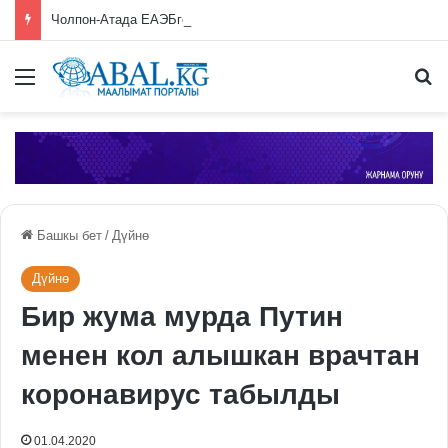
Чолпон-Атада ЕАЭБге мүчө өлкөлөрдүн өкмөт башчыларынын жыйыны башталды
Меню
П
Башкы бет
/
Дүйнө
Дүйнө
Бир жума мурда Путин
менен кол алышкан врачтан
коронавирус табылды
01.04.2020