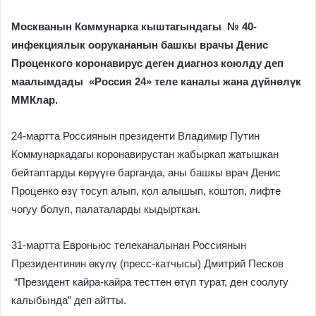
Москванын Коммунарка кыштагындагы № 40-
инфекциялык оорукананын башкы врачы Денис
Проценкого коронавирус деген диагноз коюлду деп
маалымдады «Россия 24» теле каналы жана д
үйнөлүк
ММКлар.
24-мартта Россиянын президенти Владимир Путин
Коммунаркадагы коронавирустан жабыркап жатышкан
бейтаптарды көрүүгө барганда, аны башкы врач Денис
Проценко өзү тосуп алып, кол алышып, коштоп, лифте
чогуу болуп, палаталарды кыдырткан.
31-мартта Евроньюс телеканалынан Россиянын
Президентинин өкүлү (пресс-катчысы) Дмитрий Песков
“Президент кайра-кайра тесттен өтүп турат, ден соолугу
калыбында” деп айтты.