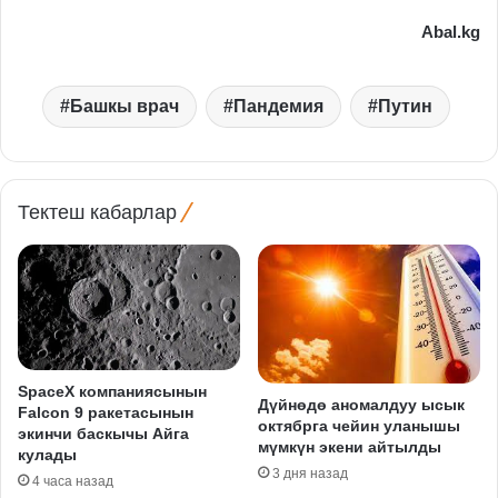
Abal.kg
Башкы врач
Пандемия
Путин
Тектеш кабарлар
SpaceX компаниясынын
Дүйнөдө аномалдуу ысык
Falcon 9 ракетасынын
октябрга чейин уланышы
экинчи баскычы Айга
мүмкүн экени айтылды
кулады
3 дня назад
4 часа назад