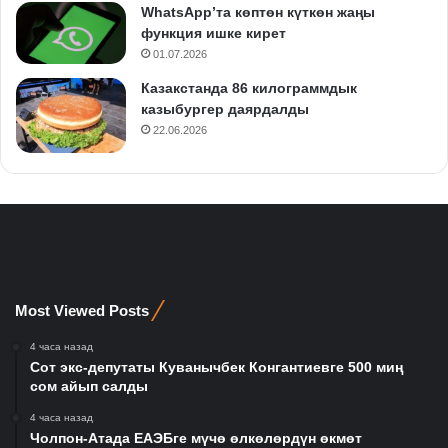
WhatsApp’та көптөн күткөн жаңы
функция ишке кирет
01.07.2026
Казакстанда 86 килограммдык
казыбургер даярдалды
22.06.2026
Most Viewed Posts
4 часа назад
Сот экс-депутаты Куванычбек Конгантиевге 500 миң
сом айып салды
4 часа назад
Чолпон-Атада ЕАЭБге мүчө өлкөлөрдүн өкмөт