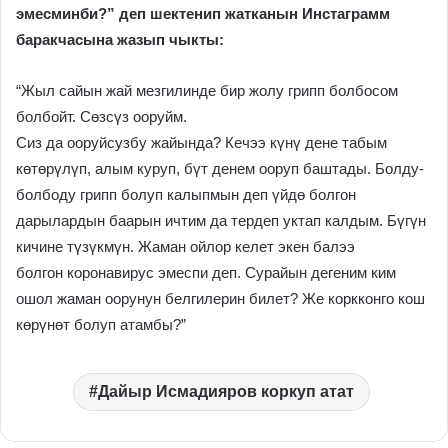
эмесминби?” деп шектенип жатканын Инстаграмм
баракчасына жазып чыкты:
“Жыл сайын жай мезгилинде бир жолу грипп болбосом
болбойт. Сөзсүз ооруйм.
Сиз да ооруйсузбу жайында? Кечээ күнү дене табым
көтөрүлүп, алым куруп, бүт денем ооруп баштады. Болду-
болбоду грипп болуп калыпмын деп үйдө болгон
дарылардын баарын ичтим да тердеп уктап калдым. Бүгүн
кичине түзүкмүн. Жаман ойлор келет экен балээ
болгон коронавирус эмеспи деп. Сурайын дегеним ким
ошол жаман оорунун белгилерин билет? Же коркконго кош
көрүнөт болуп атамбы?”
Дайыр Исмадияров коркуп атат