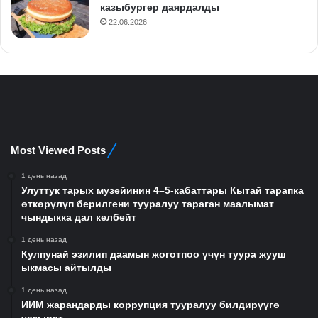
казыбургер даярдалды
22.06.2026
Most Viewed Posts
1 день назад
Улуттук тарых музейинин 4–5-кабаттары Кытай тарапка
өткөрүлүп берилгени тууралуу тараган маалымат
чындыкка дал келбейт
1 день назад
Кулпунай эзилип даамын жоготпоо үчүн туура жууш
ыкмасы айтылды
1 день назад
ИИМ жарандарды коррупция тууралуу билдирүүгө
чакырат