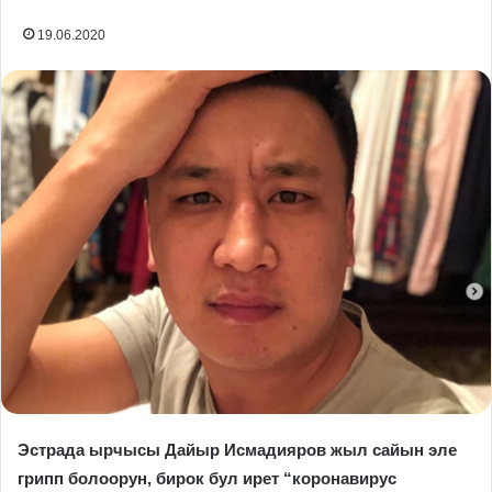
19.06.2020
Эстрада ырчысы Дайыр Исмадияров жыл сайын эле
грипп болоорун, бирок бул ирет “коронавирус