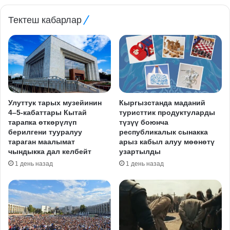
Тектеш кабарлар
Улуттук тарых музейинин
Кыргызстанда маданий
4–5-кабаттары Кытай
туристтик продуктуларды
тарапка өткөрүлүп
түзүү боюнча
берилгени тууралуу
республикалык сынакка
тараган маалымат
арыз кабыл алуу мөөнөтү
чындыкка дал келбейт
узартылды
1 день назад
1 день назад