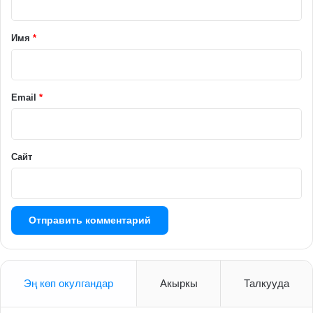
т
а
Имя
*
р
и
й
Email
*
*
Сайт
Эң көп окулгандар
Акыркы
Талкууда