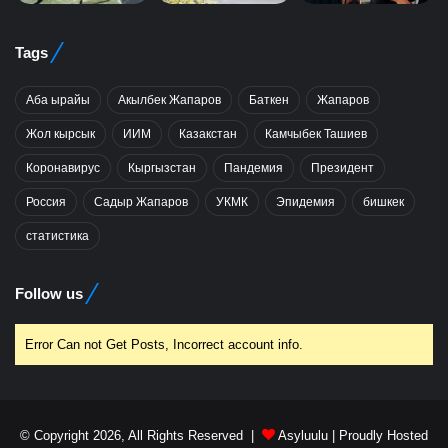
Tags
Аба ырайы
Акылбек Жапаров
Баткен
Жапаров
Жол кырсык
ИИМ
Казакстан
Камчыбек Ташиев
Коронавирус
Кыргызстан
Пандемия
Президент
Россия
Садыр Жапаров
УКМК
Эпидемия
бишкек
статистика
Follow us
Error Can not Get Posts, Incorrect account info.
© Copyright 2026, All Rights Reserved |
Asyluulu
| Proudly Hosted