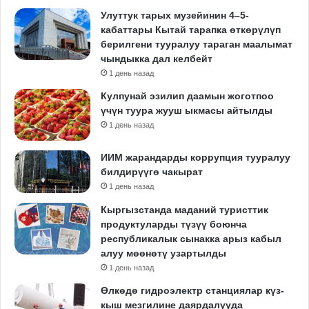
Улуттук тарых музейинин 4–5-
кабаттары Кытай тарапка өткөрүлүп
берилгени тууралуу тараган маалымат
чындыкка дал келбейт
1 день назад
Кулпунай эзилип даамын жоготпоо
үчүн туура жууш ыкмасы айтылды
1 день назад
ИИМ жарандарды коррупция тууралуу
билдирүүгө чакырат
1 день назад
Кыргызстанда маданий туристтик
продуктуларды түзүү боюнча
республикалык сынакка арыз кабыл
алуу мөөнөтү узартылды
1 день назад
Өлкөдө гидроэлектр станциялар күз-
кыш мезгилине даярдалууда