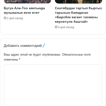
Бүгүн Ала-Тоо аянтында
Сентябрдан тартып Кыргыз
музыкалык кече өтөт
тарыхын баяндаган
«Барсбек каган» тасмасы
2 дня назад
көрсөтүлө баштайт
4 дня назад
Добавить комментарий
Ваш адрес email не будет опубликован.
Обязательные поля
помечены
*
К
о
м
м
е
н