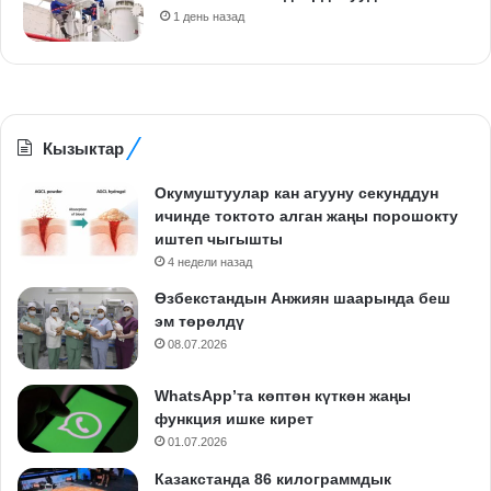
1 день назад
Кызыктар
Окумуштуулар кан агууну секунддун
ичинде токтото алган жаңы порошокту
иштеп чыгышты
4 недели назад
Өзбекстандын Анжиян шаарында беш
эм төрөлдү
08.07.2026
WhatsApp’та көптөн күткөн жаңы
функция ишке кирет
01.07.2026
Казакстанда 86 килограммдык