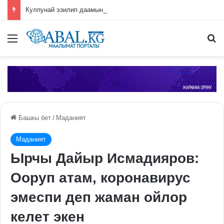
Кулпунай эзилип даамын жоготпоо үчүн туура жууш ыкмасы айтылды
Меню
П
Башкы бет
/
Маданият
Маданият
Ырчы Дайыр Исмадияров:
Ооруп атам, коронавирус
эмеспи деп жаман ойлор
келет экен