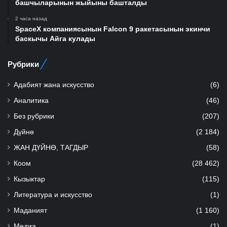
башчыларынын жыйыны башталды
2 часа назад
SpaceX компаниясынын Falcon 9 ракетасынын экинчи
баскычы Айга кулады
Рубрики
Адабият жана искусство
(6)
Аналитика
(46)
Без рубрики
(207)
Дүйнө
(2 184)
ЖАН ДҮЙНӨ, ТАГДЫР
(58)
Коом
(28 462)
Кызыктар
(115)
Литература и искусство
(1)
Маданият
(1 160)
Медиа
(1)