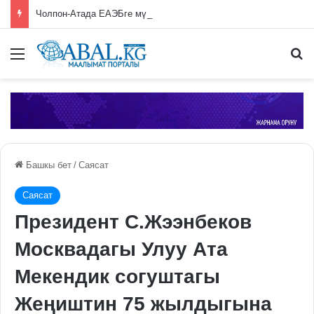
Чолпон-Атада ЕАЭБге мүчө өлкөлөрдүн өкмөт башчыларынын жыйыны башталды
Меню
П
Башкы бет
/
Саясат
Саясат
Президент С.Жээнбеков
Москвадагы Улуу Ата
Мекендик согуштагы
Жеңиштин 75 жылдыгына