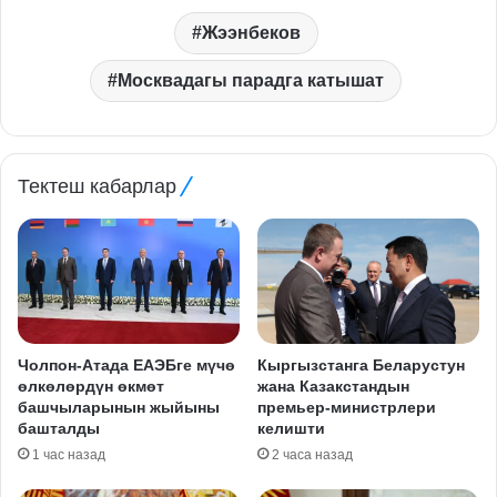
Жээнбеков
Москвадагы парадга катышат
Тектеш кабарлар
Чолпон-Атада ЕАЭБге мүчө
Кыргызстанга Беларустун
өлкөлөрдүн өкмөт
жана Казакстандын
башчыларынын жыйыны
премьер-министрлери
башталды
келишти
1 час назад
2 часа назад