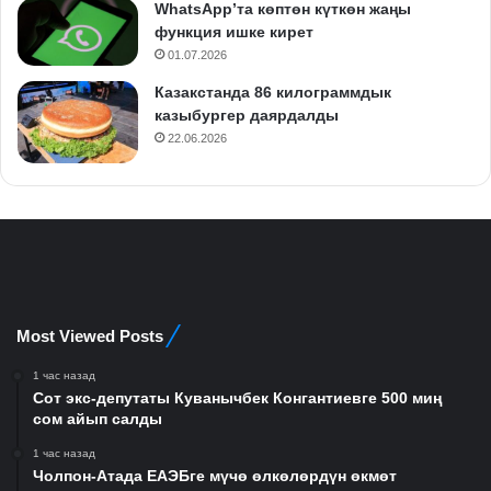
WhatsApp’та көптөн күткөн жаңы
функция ишке кирет
01.07.2026
Казакстанда 86 килограммдык
казыбургер даярдалды
22.06.2026
Most Viewed Posts
1 час назад
Сот экс-депутаты Куванычбек Конгантиевге 500 миң
сом айып салды
1 час назад
Чолпон-Атада ЕАЭБге мүчө өлкөлөрдүн өкмөт