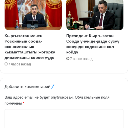
Кыргызстан менен
Президент Кыргызстан
Россиянын соода-
Соода үчүн деңизде сүзүү
экономикалык
жөнүндө кодексине кол
кызматташтыгы жогорку
койду
динамиканы көрсөтүүдө
7 часов назад
7 часов назад
Добавить комментарий
Ваш адрес email не будет опубликован.
Обязательные поля
помечены
*
К
о