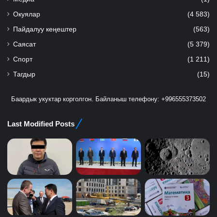
Окуялар
(4 583)
Пайдалуу кеңештер
(563)
Саясат
(5 379)
Спорт
(1 211)
Тагдыр
(15)
Баардык укуктар корголгон. Байланыш телефону: +996555373502
Last Modified Posts