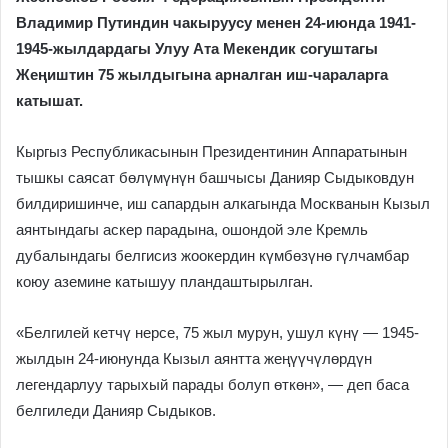
Владимир Путиндин чакыруусу менен 24-июнда 1941-
1945-жылдардагы Улуу Ата Мекендик согуштагы
Жеңиштин 75 жылдыгына арналган иш-чараларга
катышат.
Кыргыз Республикасынын Президентинин Аппаратынын
тышкы саясат бөлүмүнүн башчысы Данияр Сыдыковдун
билдиришинче, иш сапардын алкагында Москванын Кызыл
аянтындагы аскер парадына, ошондой эле Кремль
дубалындагы белгисиз жоокердин күмбөзүнө гүлчамбар
коюу аземине катышуу пландаштырылган.
«Белгилей кетчү нерсе, 75 жыл мурун, ушул күнү — 1945-
жылдын 24-июнунда Кызыл аянтта жеңүүчүлөрдүн
легендарлуу тарыхый парады болуп өткөн», — деп баса
белгиледи Данияр Сыдыков.