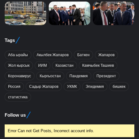
Tags
Аба ырайы
Акылбек Жапаров
Баткен
Жапаров
Жол кырсык
ИИМ
Казакстан
Камчыбек Ташиев
Коронавирус
Кыргызстан
Пандемия
Президент
Россия
Садыр Жапаров
УКМК
Эпидемия
бишкек
статистика
Follow us
Error Can not Get Posts, Incorrect account info.