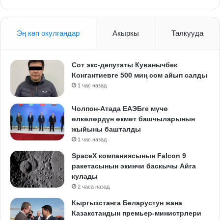
Эң көп окулгандар
Акыркы
Талкууда
Сот экс-депутаты Куванычбек
Конгантиевге 500 миң сом айып салды
1 час назад
Чолпон-Атада ЕАЭБге мүчө
өлкөлөрдүн өкмөт башчыларынын
жыйыны башталды
1 час назад
SpaceX компаниясынын Falcon 9
ракетасынын экинчи баскычы Айга
кулады
2 часа назад
Кыргызстанга Беларустун жана
Казакстандын премьер-министрлери