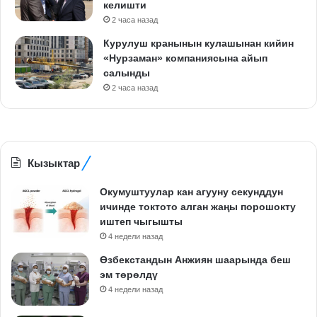
келишти
2 часа назад
Курулуш кранынын кулашынан кийин
«Нурзаман» компаниясына айып
салынды
2 часа назад
Кызыктар
Окумуштуулар кан агууну секунддун
ичинде токтото алган жаңы порошокту
иштеп чыгышты
4 недели назад
Өзбекстандын Анжиян шаарында беш
эм төрөлдү
4 недели назад