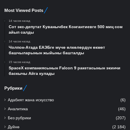
Most Viewed Posts
14 часов назад
Сот экс-депутат Куванычбек Конгантиевге 500 миң сом
айып салды
14 часов назад
Чолпон-Атада ЕАЭБге мүчө өлкөлөрдүн өкмөт
башчыларынын жыйыны башталды
15 часов назад
SpaceX компаниясынын Falcon 9 ракетасынын экинчи
баскычы Айга кулады
Рубрики
Адабият жана искусство
(6)
Аналитика
(46)
Без рубрики
(207)
Дүйнө
(2 184)