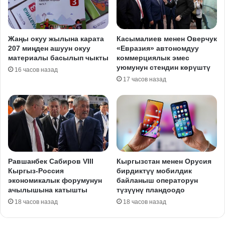
Жаңы окуу жылына карата
Касымалиев менен Оверчук
207 миңден ашуун окуу
«Евразия» автономдуу
материалы басылып чыкты
коммерциялык эмес
уюмунун стендин көрүштү
16 часов назад
17 часов назад
Равшанбек Сабиров VIII
Кыргызстан менен Орусия
Кыргыз-Россия
бирдиктүү мобилдик
экономикалык форумунун
байланыш операторун
ачылышына катышты
түзүүнү пландоодо
18 часов назад
18 часов назад