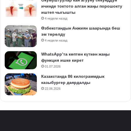
ичинде токтото алган жаңы порошокту
иштеп чыгышты
4 недели назад
Өзбекстандын Анжиян шаарында беш
эм төрөлдү
4 недели назад
WhatsApp’та көптөн күткөн жаңы
функция ишке кирет
01.07.2026
Казакстанда 86 килограммдык
казыбургер даярдалды
22.06.2026