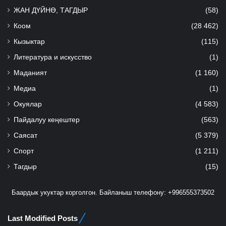
ЖАН ДҮЙНӨ, ТАГДЫР
(58)
Коом
(28 462)
Кызыктар
(115)
Литература и искусство
(1)
Маданият
(1 160)
Медиа
(1)
Окуялар
(4 583)
Пайдалуу кеңештер
(563)
Саясат
(5 379)
Спорт
(1 211)
Тагдыр
(15)
Баардык укуктар корголгон. Байланыш телефону: +996555373502
Last Modified Posts