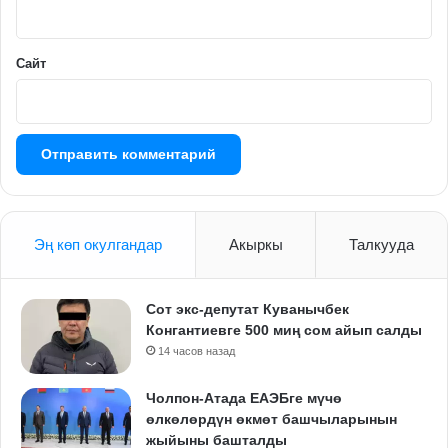
*
Сайт
Эң көп окулгандар
Акыркы
Талкууда
Сот экс-депутат Куванычбек
Конгантиевге 500 миң сом айып салды
14 часов назад
Чолпон-Атада ЕАЭБге мүчө
өлкөлөрдүн өкмөт башчыларынын
жыйыны башталды