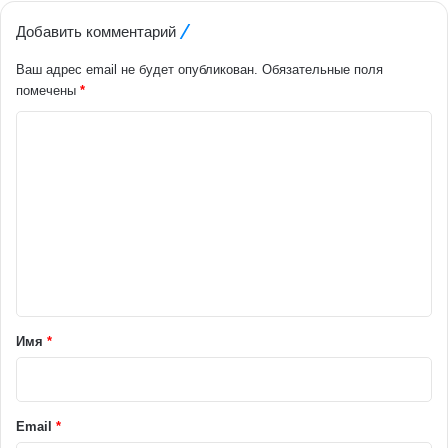
Добавить комментарий
Ваш адрес email не будет опубликован.
Обязательные поля
помечены
*
К
о
м
м
е
н
т
а
Имя
*
р
и
й
Email
*