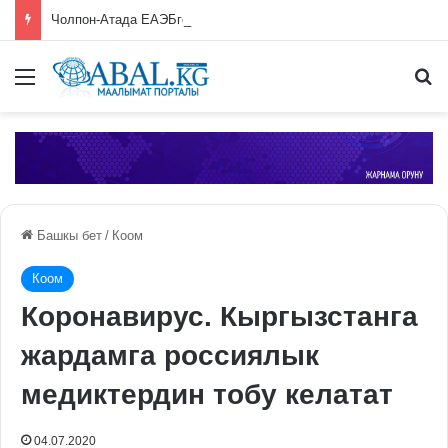
Чолпон-Атада ЕАЭБге мүчө өлкөлөрдүн өкмөт башчыларынын жыйыны башталды
Меню
П
Башкы бет
/
Коом
Коом
Коронавирус. Кыргызстанга
жардамга россиялык
медиктердин тобу келатат
04.07.2020