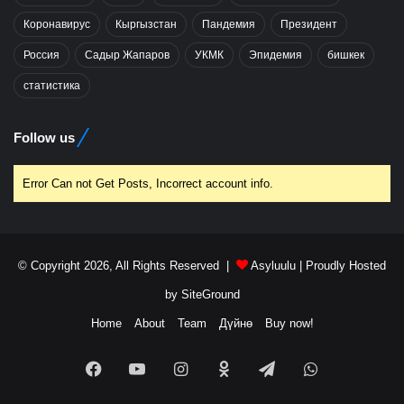
Коронавирус
Кыргызстан
Пандемия
Президент
Россия
Садыр Жапаров
УКМК
Эпидемия
бишкек
статистика
Follow us
Error Can not Get Posts, Incorrect account info.
© Copyright 2026, All Rights Reserved |
Asyluulu
| Proudly Hosted
by
SiteGround
Home
About
Team
Дүйнө
Buy now!
Facebook
YouTube
Instagram
Odnoklassniki
Telegram
WhatsApp