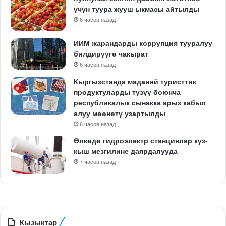
үчүн туура жууш ыкмасы айтылды
6 часов назад
ИИМ жарандарды коррупция тууралуу
билдирүүгө чакырат
6 часов назад
Кыргызстанда маданий туристтик
продуктуларды түзүү боюнча
республикалык сынакка арыз кабыл
алуу мөөнөтү узартылды
6 часов назад
Өлкөдө гидроэлектр станциялар күз-
кыш мезгилине даярдалууда
7 часов назад
Кызыктар