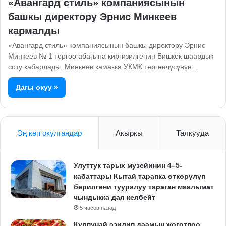
«Авангард стиль» компаниясынын
башкы директору Эрнис Минкеев
кармалды
«Авангард стиль» компаниясынын башкы директору Эрнис
Минкеев № 1 тергөө абагына киргизилгенин Бишкек шаардык
соту кабарлады. Минкеев камакка УКМК тергөөчүсүнүн…
Дагы окуу »
Эң көп окулгандар
Акыркы
Талкууда
Улуттук тарых музейинин 4–5-
кабаттары Кытай тарапка өткөрүлүп
берилгени тууралуу тараган маалымат
чындыкка дал келбейт
5 часов назад
Кулпунай эзилип даамын жоготпоо