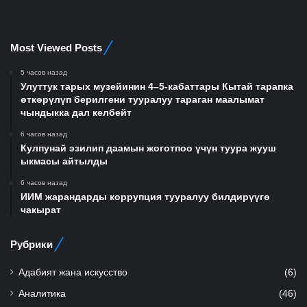
Most Viewed Posts
5 часов назад
Улуттук тарых музейинин 4–5-кабаттары Кытай тарапка
өткөрүлүп берилгени тууралуу тараган маалымат
чындыкка дал келбейт
6 часов назад
Кулпунай эзилип даамын жоготпоо үчүн туура жууш
ыкмасы айтылды
6 часов назад
ИИМ жарандарды коррупция тууралуу билдирүүгө
чакырат
Рубрики
Адабият жана искусство
(6)
Аналитика
(46)