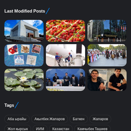
Last Modified Posts
Tags
Аба ырайы
Акылбек Жапаров
Баткен
Жапаров
Жол кырсык
ИИМ
Казакстан
Камчыбек Ташиев