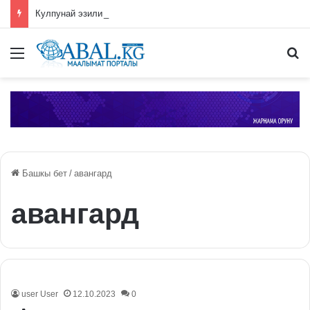
Кулпунай эзилип даамын жоготпоо үчүн туура жууш ыкмасы айтылды
Меню
П
Башкы бет
/
авангард
авангард
user User
12.10.2023
0