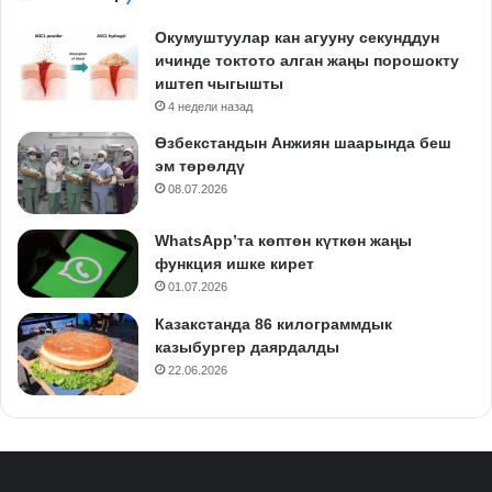
Окумуштуулар кан агууну секунддун
ичинде токтото алган жаңы порошокту
иштеп чыгышты
4 недели назад
Өзбекстандын Анжиян шаарында беш
эм төрөлдү
08.07.2026
WhatsApp’та көптөн күткөн жаңы
функция ишке кирет
01.07.2026
Казакстанда 86 килограммдык
казыбургер даярдалды
22.06.2026