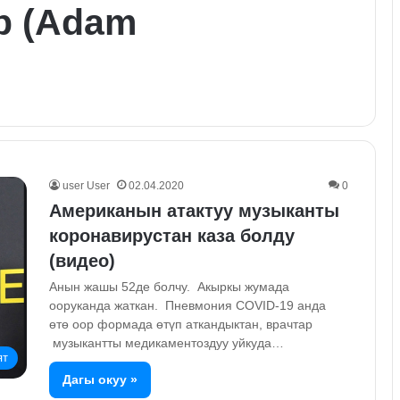
р (Adam
user User
02.04.2020
0
Американын атактуу музыканты
коронавирустан каза болду
(видео)
Анын жашы 52де болчу. Акыркы жумада
ооруканда жаткан. Пневмония COVID-19 анда
өтө оор формада өтүп аткандыктан, врачтар
музыкантты медикаментоздуу уйкуда…
ят
Дагы окуу »