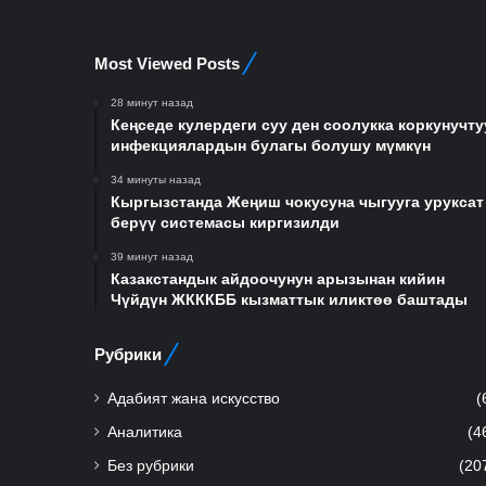
Most Viewed Posts
28 минут назад
Кеңседе кулердеги суу ден соолукка коркунучту
инфекциялардын булагы болушу мүмкүн
34 минуты назад
Кыргызстанда Жеңиш чокусуна чыгууга уруксат
берүү системасы киргизилди
39 минут назад
Казакстандык айдоочунун арызынан кийин
Чүйдүн ЖКККББ кызматтык иликтөө баштады
Рубрики
Адабият жана искусство
(
Аналитика
(4
Без рубрики
(20