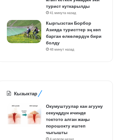
турист куткарылды
41 минута назад
Кыргызстан Борбор
Азияда туристтер эң көп
барган өлкөлөрдүн бири
болду
48 минут назад
Кызыктар
Окумуштуулар кан агууну
секунддун ичинде
токтото алган жаңы
порошокту иштеп
чыгышты
4 недели назад