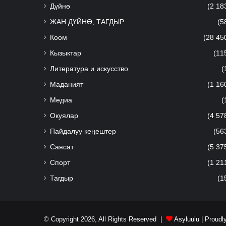
Дүйнө
(2 18
ЖАН ДҮЙНӨ, ТАГДЫР
(5
Коом
(28 45
Кызыктар
(11
Литература и искусство
(
Маданият
(1 16
Медиа
(
Окуялар
(4 57
Пайдалуу кеңештер
(56
Саясат
(5 37
Спорт
(1 21
Тагдыр
(1
© Copyright 2026, All Rights Reserved |
Asyluulu
| Proudl