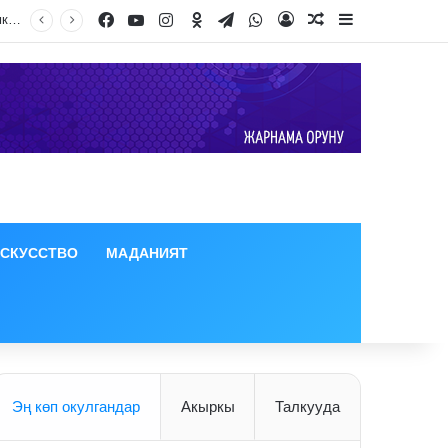
Facebook
YouTube
Instagram
Odnoklassniki
Telegram
WhatsApp
Кеңседе кулердеги суу ден соолукка коркунучтуу инфекциялардын булагы болушу мүмкүн
Log In
Random Article
Sidebar
ИСКУССТВО
МАДАНИЯТ
Эң көп окулгандар
Акыркы
Талкууда