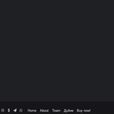
book
ouTube
Instagram
Odnoklassniki
Telegram
WhatsApp
Home
About
Team
Дүйнө
Buy now!