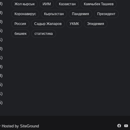
3)
Жол кырсык
ИИМ
Казакстан
Камчыбек Ташиев
8)
Коронавирус
Кыргызстан
Пандемия
Президент
0)
Россия
Садыр Жапаров
УКМК
Эпидемия
5)
бишкек
статистика
1)
0)
1)
8)
3)
5)
1)
5)
Face
Y
y Hosted by
SiteGround