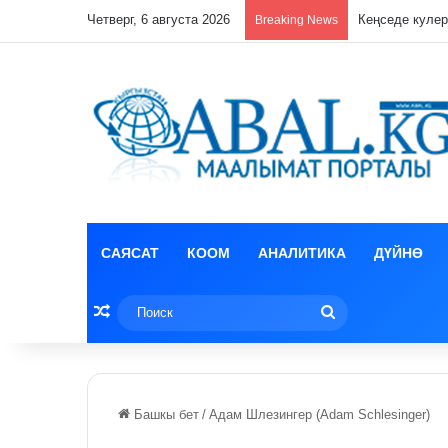
Четверг, 6 августа 2026
Breaking News
САЯСАТ
КООМ
АНАЛИТИКА
ДҮЙНӨ
Random Article
Поиск
Башкы бет
/
Адам Шлезингер (Adam Schlesinger)