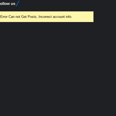
ollow us
Error Can not Get Posts, Incorrect account info.