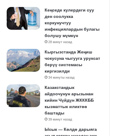
Кеңседе кулердеги суу
ден соолукка
коркунучтуу
инфекциялардын булагы
болушу мүмкүн
28 минут назад
Кыргызстанда Жеңиш
чокусуна чыгууга уруксат
берүү системасы
киргизилди
34 минуты назад
Казакстандык
айдоочунун арызынан
кийин Чүйдүн ЖКККББ
кызматтык иликтөө
баштады
39 минут назад
Ысык — Көлдө дарыяга
агып кеткен унаадан эки