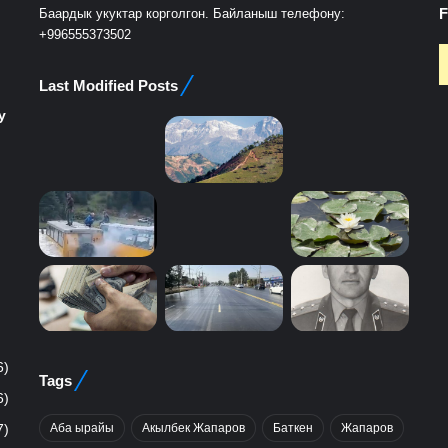
F
Баардык укуктар корголгон. Байланыш телефону:
+996555373502
Last Modified Posts
у
6)
Tags
6)
Аба ырайы
Акылбек Жапаров
Баткен
Жапаров
7)