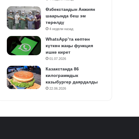
Өзбекстандын Анжиян
шаарында беш эм
төрөлдү
4 недели назад
WhatsApp’та көптөн
күткөн жаңы функция
ишке кирет
01.07.2026
Казакстанда 86
килограммдык
казыбургер даярдалды
22.06.2026