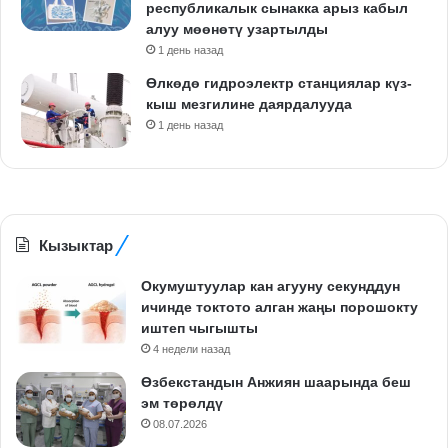
республикалык сынакка арыз кабыл
алуу мөөнөтү узартылды
1 день назад
Өлкөдө гидроэлектр станциялар күз-
кыш мезгилине даярдалууда
1 день назад
Кызыктар
Окумуштуулар кан агууну секунддун
ичинде токтото алган жаңы порошокту
иштеп чыгышты
4 недели назад
Өзбекстандын Анжиян шаарында беш
эм төрөлдү
08.07.2026