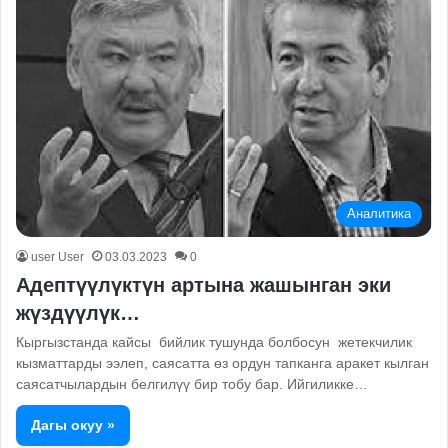
Аналитика
user User
03.03.2023
0
Адептүүлүктүн артына жашынган эки
жүздүүлүк…
Кыргызстанда кайсы бийлик тушунда болбосун жетекчилик
кызматтарды ээлеп, саясатта өз ордун тапканга аракет кылган
саясатчылардын белгилүү бир тобу бар. Ийгиликке…
Дагы окуу »