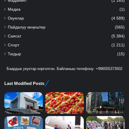
Маданият
(1 163)
Медиа
(1)
Окуялар
(4 589)
Пайдалуу кеңештер
(565)
Саясат
(5 384)
Спорт
(1 211)
Тагдыр
(15)
Баардык укуктар корголгон. Байланыш телефону: +996555373502
Last Modified Posts