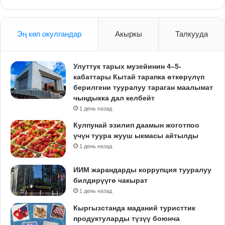
Эң көп окулгандар
Акыркы
Талкууда
Улуттук тарых музейинин 4–5-
кабаттары Кытай тарапка өткөрүлүп
берилгени тууралуу тараган маалымат
чындыкка дал келбейт
1 день назад
Кулпунай эзилип даамын жоготпоо
үчүн туура жууш ыкмасы айтылды
1 день назад
ИИМ жарандарды коррупция тууралуу
билдирүүгө чакырат
1 день назад
Кыргызстанда маданий туристтик
продуктуларды түзүү боюнча