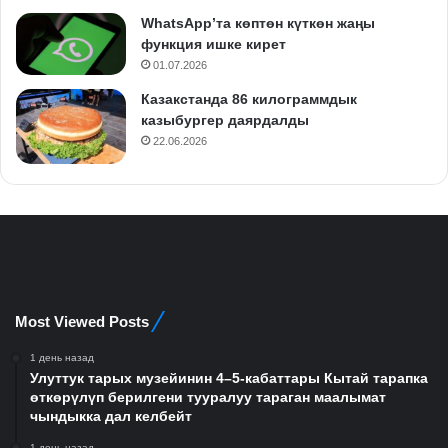
WhatsApp’та көптөн күткөн жаңы
функция ишке кирет
01.07.2026
Казакстанда 86 килограммдык
казыбургер даярдалды
22.06.2026
Most Viewed Posts
1 день назад
Улуттук тарых музейинин 4–5-кабаттары Кытай тарапка
өткөрүлүп берилгени тууралуу тараган маалымат
чындыкка дал келбейт
1 день назад