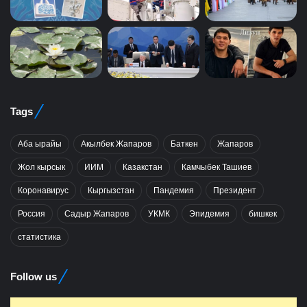
Tags
Аба ырайы
Акылбек Жапаров
Баткен
Жапаров
Жол кырсык
ИИМ
Казакстан
Камчыбек Ташиев
Коронавирус
Кыргызстан
Пандемия
Президент
Россия
Садыр Жапаров
УКМК
Эпидемия
бишкек
статистика
Follow us