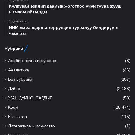
Кулпунай эзилип даамын жоготпоо үчүн туура жууш
ыкмасы айтылды
1 день назад
ИИМ жарандарды коррупция тууралуу билдирүүгө
чакырат
Рубрики
Адабият жана искусство
(6)
Аналитика
(46)
Без рубрики
(207)
Дүйнө
(2 186)
ЖАН ДҮЙНӨ, ТАГДЫР
(58)
Коом
(28 474)
Кызыктар
(115)
Литература и искусство
(1)