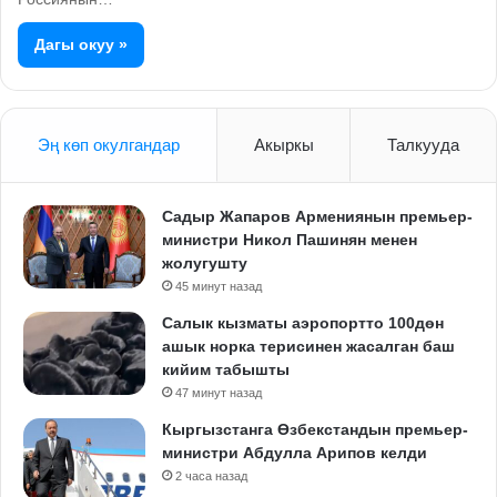
Дагы окуу »
Эң көп окулгандар
Акыркы
Талкууда
Садыр Жапаров Армениянын премьер-
министри Никол Пашинян менен
жолугушту
45 минут назад
Салык кызматы аэропортто 100дөн
ашык норка терисинен жасалган баш
кийим табышты
47 минут назад
Кыргызстанга Өзбекстандын премьер-
министри Абдулла Арипов келди
2 часа назад