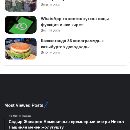
08.07.2026
WhatsApp’та көптөн күткөн жаңы
функция ишке кирет
01.07.2026
Казакстанда 86 килограммдык
казыбургер даярдалды
22.06.2026
Most Viewed Posts
45 минут назад
Садыр Жапаров Армениянын премьер-министри Никол
Пашинян менен жолугушту