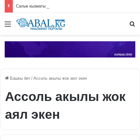
Салык кызматы аэропортто 100дөн ашык норка терисинен жасалган баш кийим табышты
Меню
П
Башкы бет
/
Ассоль акылы жок аял экен
Ассоль акылы жок
аял экен