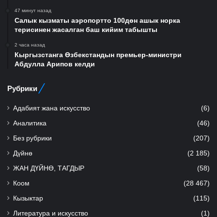
47 минут назад
Салык кызматы аэропортто 100дөн ашык норка
терисинен жасалган баш кийим табышты
2 часа назад
Кыргызстанга Өзбекстандын премьер-министри
Абдулла Арипов келди
Рубрики
Адабият жана искусство
(6)
Аналитика
(46)
Без рубрики
(207)
Дүйнө
(2 185)
ЖАН ДҮЙНӨ, ТАГДЫР
(58)
Коом
(28 467)
Кызыктар
(115)
Литература и искусство
(1)