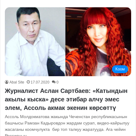
Коом
Abal Site
17.07.2020
0
Журналист Аслан Сартбаев: «Катындын
акылы кыска» десе этибар алчу эмес
элем, Ассоль акмак экенин көрсөттү
Ассоль Молдокматова жакында Чеченстан республикасынын
башчысы Рамзан Кадыровдон жардам сурап, видео-кайрылуу
жасаганы коомчулукта бир топ талкуу жаратууда. Ага чейин
Россиянын…