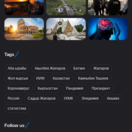
Tags
Аба ырайы
Акылбек Жапаров
Баткен
Жапаров
Жол кырсык
ИИМ
Казакстан
Камчыбек Ташиев
Коронавирус
Кыргызстан
Пандемия
Президент
Россия
Садыр Жапаров
УКМК
Эпидемия
бишкек
статистика
Follow us