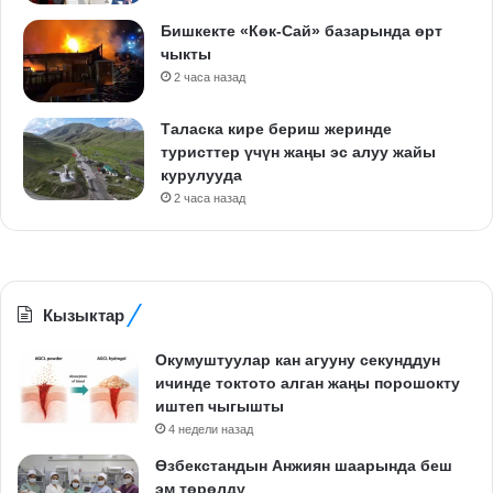
Бишкекте «Көк-Сай» базарында өрт
чыкты
2 часа назад
Таласка кире бериш жеринде
туристтер үчүн жаңы эс алуу жайы
курулууда
2 часа назад
Кызыктар
Окумуштуулар кан агууну секунддун
ичинде токтото алган жаңы порошокту
иштеп чыгышты
4 недели назад
Өзбекстандын Анжиян шаарында беш
эм төрөлдү