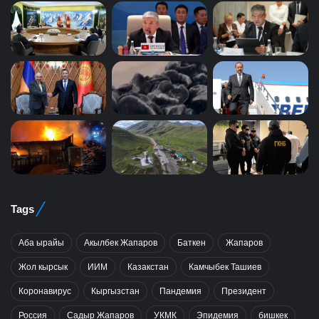
Tags
Аба ырайы
Акылбек Жапаров
Баткен
Жапаров
Жол кырсык
ИИМ
Казакстан
Камчыбек Ташиев
Коронавирус
Кыргызстан
Пандемия
Президент
Россия
Садыр Жапаров
УКМК
Эпидемия
бишкек