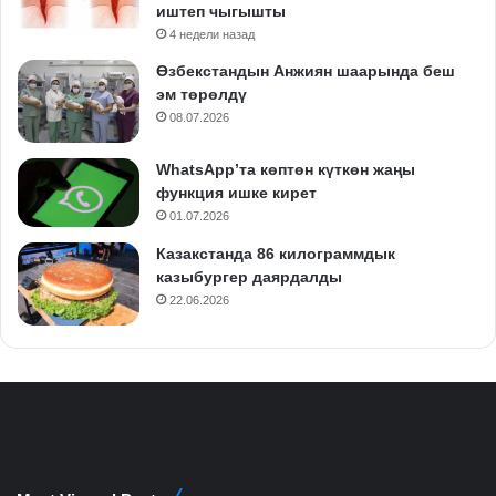
иштеп чыгышты
4 недели назад
Өзбекстандын Анжиян шаарында беш
эм төрөлдү
08.07.2026
WhatsApp’та көптөн күткөн жаңы
функция ишке кирет
01.07.2026
Казакстанда 86 килограммдык
казыбургер даярдалды
22.06.2026