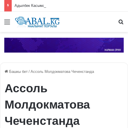
Адылбек Касымалиев азык-түлүк коопсуздугун камсыздоо боюнча ЕАЭБ өлкөлөрүн биргелешип иштөөгө чакырды
Меню
П
Башкы бет
/
Ассоль Молдокматова Чеченстанда
Ассоль
Молдокматова
Чеченстанда