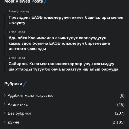
Most Viewed Posts
8 минут назад
Президент ЕАЭБ өлкөлөрүнүн өкмөт башчылары менен
жолукту
1 час назад
Адылбек Касымалиев азык-түлүк коопсуздугун
камсыздоо боюнча ЕАЭБ өлкөлөрүн биргелешип
иштөөгө чакырды
1 час назад
Сабиров: Кыргызстан инвесторлор үчүн жагымдуу
шарттарды түзүү боюнча ырааттуу иш алып барууда
Рубрики
Адабият жана искусство
(6)
Аналитика
(46)
Без рубрики
(207)
Дүйнө
(2 185)