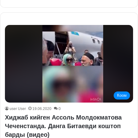
Коом
user User
19.06.2020
0
Хиджаб кийген Ассоль Молдокматова
Чеченстанда. Данга Битаевди коштоп
барды (видео)