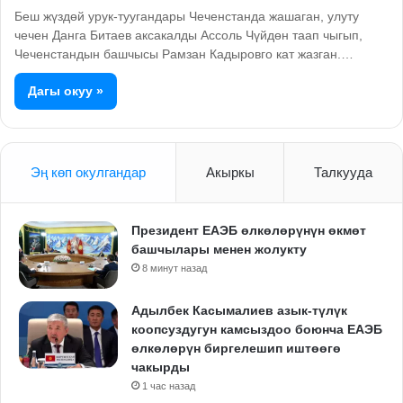
Беш жүздөй урук-туугандары Чеченстанда жашаган, улуту
чечен Данга Битаев аксакалды Ассоль Чүйдөн таап чыгып,
Чеченстандын башчысы Рамзан Кадыровго кат жазган.…
Дагы окуу »
Эң көп окулгандар
Акыркы
Талкууда
Президент ЕАЭБ өлкөлөрүнүн өкмөт
башчылары менен жолукту
8 минут назад
Адылбек Касымалиев азык-түлүк
коопсуздугун камсыздоо боюнча ЕАЭБ
өлкөлөрүн биргелешип иштөөгө
чакырды
1 час назад