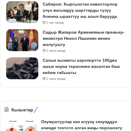
Сабиров: Кыргызстан инвесторлор
үчүн жагымдуу шарттарды түзүү
боюнча ырааттуу иш алып барууда
1 час назад
Садыр Жапаров Армениянын премьер-
министри Никол Пашинян менен
жолугушту
2 часа назад
Салык кызматы аэропортто 100дөн
ашык норка терисинен жасалган баш
кийим табышты
2 часа назад
Кызыктар
Окумуштуулар кан агууну секунддун
ичинде токтото алган жаңы порошокту