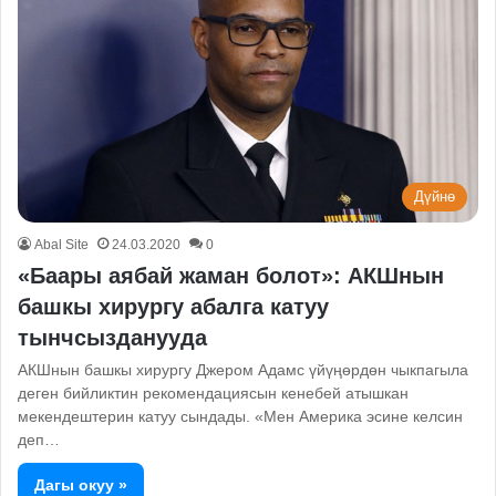
Дүйнө
Abal Site
24.03.2020
0
«Баары аябай жаман болот»: АКШнын
башкы хирургу абалга катуу
тынчсызданууда
АКШнын башкы хирургу Джером Адамс үйүңөрдөн чыкпагыла
деген бийликтин рекомендациясын кенебей атышкан
мекендештерин катуу сындады. «Мен Америка эсине келсин
деп…
Дагы окуу »