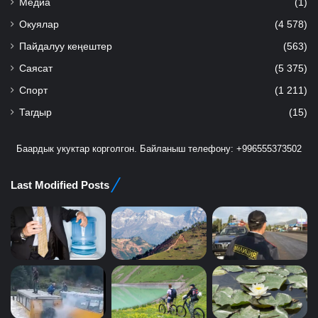
Медиа
(1)
Окуялар
(4 578)
Пайдалуу кеңештер
(563)
Саясат
(5 375)
Спорт
(1 211)
Тагдыр
(15)
Баардык укуктар корголгон. Байланыш телефону: +996555373502
Last Modified Posts