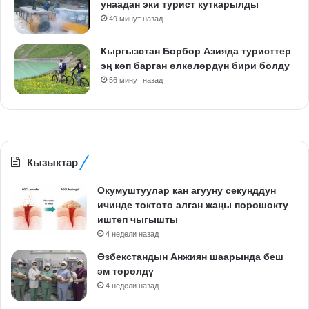
унаадан эки турист куткарылды
49 минут назад
Кыргызстан Борбор Азияда туристтер
эң көп барган өлкөлөрдүн бири болду
56 минут назад
Кызыктар
Окумуштуулар кан агууну секунддун
ичинде токтото алган жаңы порошокту
иштеп чыгышты
4 недели назад
Өзбекстандын Анжиян шаарында беш
эм төрөлдү
4 недели назад