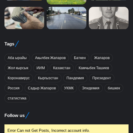
Tags
Аба ырайы
Акылбек Жапаров
Баткен
Жапаров
Жол кырсык
ИИМ
Казакстан
Камчыбек Ташиев
Коронавирус
Кыргызстан
Пандемия
Президент
Россия
Садыр Жапаров
УКМК
Эпидемия
бишкек
статистика
Follow us
Error Can not Get Posts, Incorrect account info.