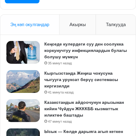
Эң көп окулгандар
Акыркы
Талкууда
Кеңседе кулердеги суу ден соолукка
коркунучтуу инфекциялардын булагы
болушу мүмкүн
35 минут назад
Кыргызстанда Жеңиш чокусуна
чыгууга уруксат берүү системасы
киргизилди
41 минута назад
Казакстандык айдоочунун арызынан
кийин Чүйдүн ЖКККББ кызматтык
иликтөө баштады
47 минут назад
Ысык — Көлдө дарыяга агып кеткен