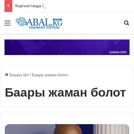
Кыргызстанда Жеңиш чокусуна чыгууга уруксат берүү системасы киргизилди
Меню
П
Башкы бет
/
Баары жаман болот
Баары жаман болот