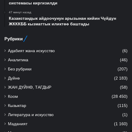
системасы киргизилди
47 минут назад
Казакстандык айдоочунун арызынан кийин Чүйдүн
ЖКККББ кызматтык иликтөө баштады
Рубрики
Адабият жана искусство
(6)
Аналитика
(46)
Без рубрики
(207)
Дүйнө
(2 183)
ЖАН ДҮЙНӨ, ТАГДЫР
(58)
Коом
(28 450)
Кызыктар
(115)
Литература и искусство
(1)
Маданият
(1 160)