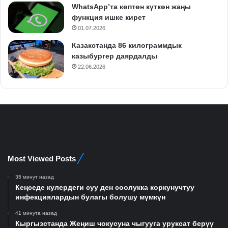
WhatsApp’та көптөн күткөн жаңы
функция ишке кирет
01.07.2026
Казакстанда 86 килограммдык
казыбургер даярдалды
22.06.2026
Most Viewed Posts
35 минут назад
Кеңседе кулердеги суу ден соолукка коркунучтуу
инфекциялардын булагы болушу мүмкүн
41 минута назад
Кыргызстанда Жеңиш чокусуна чыгууга уруксат берүү