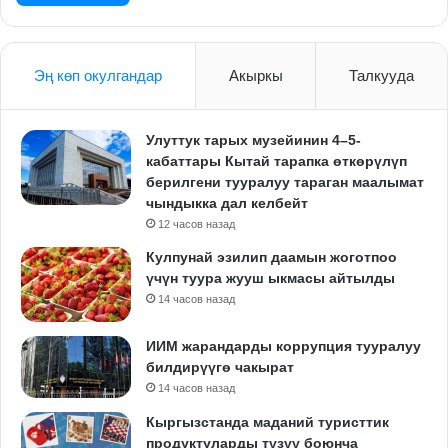
Эң көп окулгандар
Акыркы
Талкууда
Улуттук тарых музейинин 4–5-
кабаттары Кытай тарапка өткөрүлүп
берилгени тууралуу тараган маалымат
чындыкка дал келбейт
12 часов назад
Кулпунай эзилип даамын жоготпоо
үчүн туура жууш ыкмасы айтылды
14 часов назад
ИИМ жарандарды коррупция тууралуу
билдирүүгө чакырат
14 часов назад
Кыргызстанда маданий туристтик
продуктуларды түзүү боюнча