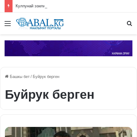
Кулпунай эзилип даамын жоготпоо үчүн туура жууш ыкмасы айтылды
Меню
П
Башкы бет
/
Буйрук берген
Буйрук берген