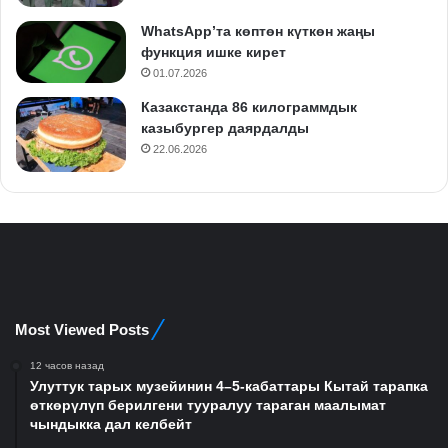
WhatsApp’та көптөн күткөн жаңы
функция ишке кирет
01.07.2026
Казакстанда 86 килограммдык
казыбургер даярдалды
22.06.2026
Most Viewed Posts
12 часов назад
Улуттук тарых музейинин 4–5-кабаттары Кытай тарапка
өткөрүлүп берилгени тууралуу тараган маалымат
чындыкка дал келбейт