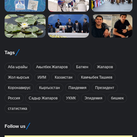
Tags
Аба ырайы
Акылбек Жапаров
Баткен
Жапаров
Жол кырсык
ИИМ
Казакстан
Камчыбек Ташиев
Коронавирус
Кыргызстан
Пандемия
Президент
Россия
Садыр Жапаров
УКМК
Эпидемия
бишкек
статистика
Follow us