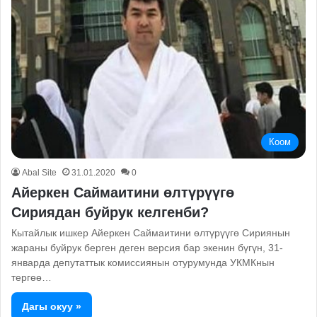
Коом
Abal Site
31.01.2020
0
Айеркен Саймаитини өлтүрүүгө
Сириядан буйрук келгенби?
Кытайлык ишкер Айеркен Саймаитини өлтүрүүгө Сириянын
жараны буйрук берген деген версия бар экенин бүгүн, 31-
январда депутаттык комиссиянын отурумунда УКМКнын
тергөө…
Дагы окуу »