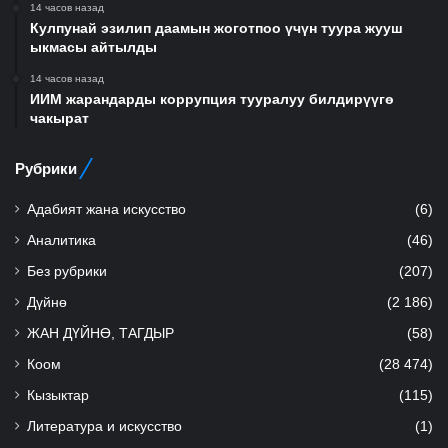
14 часов назад
Кулпунай эзилип даамын жоготпоо үчүн туура жууш
ыкмасы айтылды
14 часов назад
ИИМ жарандарды коррупция тууралуу билдирүүгө
чакырат
Рубрики
Адабият жана искусство
(6)
Аналитика
(46)
Без рубрики
(207)
Дүйнө
(2 186)
ЖАН ДҮЙНӨ, ТАГДЫР
(58)
Коом
(28 474)
Кызыктар
(115)
Литература и искусство
(1)