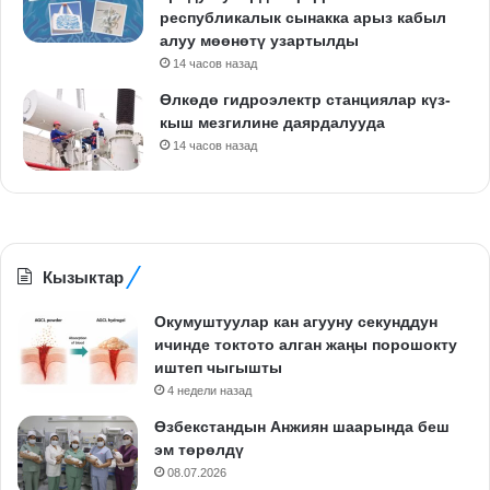
республикалык сынакка арыз кабыл
алуу мөөнөтү узартылды
14 часов назад
Өлкөдө гидроэлектр станциялар күз-
кыш мезгилине даярдалууда
14 часов назад
Кызыктар
Окумуштуулар кан агууну секунддун
ичинде токтото алган жаңы порошокту
иштеп чыгышты
4 недели назад
Өзбекстандын Анжиян шаарында беш
эм төрөлдү
08.07.2026