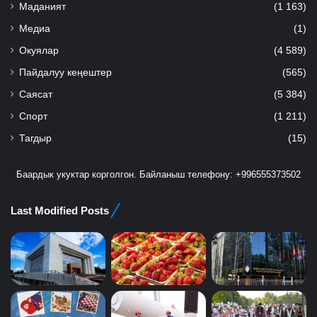
Маданият
(1 163)
Медиа
(1)
Окуялар
(4 589)
Пайдалуу кеңештер
(565)
Саясат
(5 384)
Спорт
(1 211)
Тагдыр
(15)
Баардык укуктар корголгон. Байланыш телефону: +996555373502
Last Modified Posts