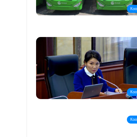
Ко
Ко
Ко