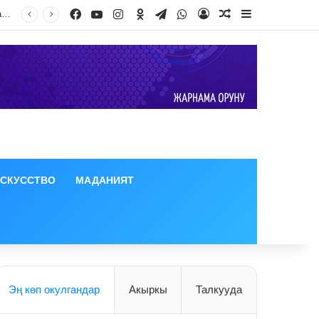
Facebook
YouTube
Instagram
Odnoklassniki
Telegram
WhatsApp
Log In
Random Article
Sidebar
ИСКУССТВО
МАДАНИЯТ
Эң көп окулгандар
Акыркы
Талкууда