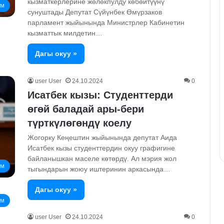
кызматкерлерине жөлөкпулду көбөйтүүнү
ом
сунуштады Депутат Сүйүнбек Өмүрзаков
парламент жыйынында Министрлер Кабинетин
кызматтык милдетин…
Дагы окуу »
user User
24.10.2024
0
Исатбек кызы: Студенттерди
өгөй баладай ары-бери
түрткүлөгөндү коелу
Жогорку Кеңештин жыйынында депутат Аида
Исатбек кызы студенттердин окуу графигине
байланышкан маселе көтөрдү. Ал мэрия жол
ом
тыгындарын жоюу иштеринин аркасында…
Дагы окуу »
ом
user User
24.10.2024
0