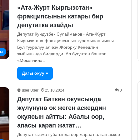
«Ата-Журт Кыргызстан»
фракциясынын катары бир
депутатка азайды
Депутат Кундузбек Сулайманов «Ата-Журт
Кыргызстан» фракциясынын курамынан чыкты.
Бул тууралуу ал өзү Жогорку Кеңештин
ом
жыйынында билдирди. Ал бүгүнтөн баштап
«Мекенчил»…
Дагы окуу »
user User
25.10.2024
0
Депутат Баткен окуясында
жүлүнүнө ок жеген аскердин
окуясын айтты: Абалы оор,
апасы карап жатат…
Депутат кызмат убагында оор жараат алган аскер