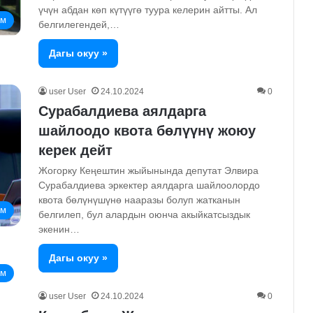
үчүн абдан көп күтүүгө туура келерин айтты. Ал
ом
белгилегендей,…
Дагы окуу »
user User
24.10.2024
0
Сурабалдиева аялдарга
шайлоодо квота бөлүүнү жоюу
керек дейт
Жогорку Кеңештин жыйынында депутат Элвира
Сурабалдиева эркектер аялдарга шайлоолордо
квота бөлүнүшүнө нааразы болуп жатканын
ом
белгилеп, бул алардын оюнча акыйкатсыздык
экенин…
Дагы окуу »
ом
user User
24.10.2024
0