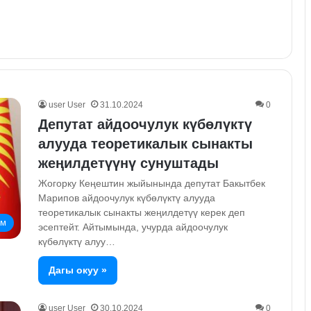
user User
31.10.2024
0
Депутат айдоочулук күбөлүктү
алууда теоретикалык сынакты
жеңилдетүүнү сунуштады
Жогорку Кеңештин жыйынында депутат Бакытбек
Марипов айдоочулук күбөлүктү алууда
теоретикалык сынакты жеңилдетүү керек деп
ом
эсептейт. Айтымында, учурда айдоочулук
күбөлүктү алуу…
Дагы окуу »
user User
30.10.2024
0