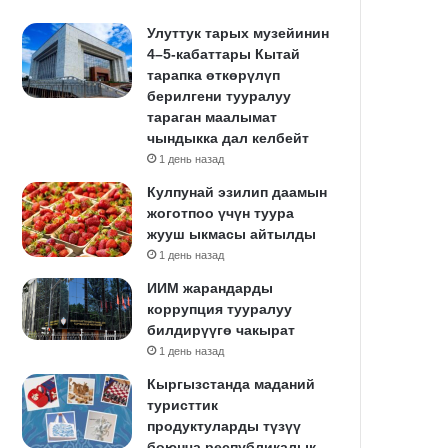
Улуттук тарых музейинин
4–5-кабаттары Кытай
тарапка өткөрүлүп
берилгени тууралуу
тараган маалымат
чындыкка дал келбейт
1 день назад
Кулпунай эзилип даамын
жоготпоо үчүн туура
жууш ыкмасы айтылды
1 день назад
ИИМ жарандарды
коррупция тууралуу
билдирүүгө чакырат
1 день назад
Кыргызстанда маданий
туристтик
продуктуларды түзүү
боюнча республикалык