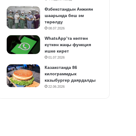
Өзбекстандын Анжиян
шаарында беш эм
төрөлдү
08.07.2026
WhatsApp’та көптөн
күткөн жаңы функция
ишке кирет
01.07.2026
Казакстанда 86
килограммдык
казыбургер даярдалды
22.06.2026