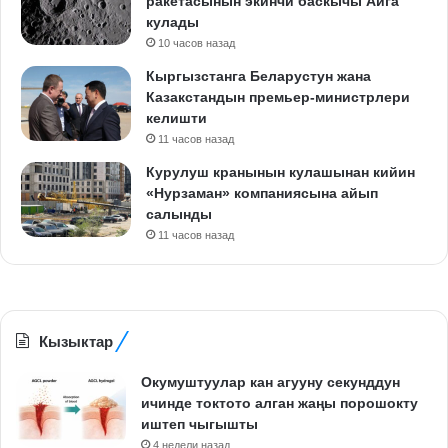
ракетасынын экинчи баскычы Айга
кулады
10 часов назад
Кыргызстанга Беларустун жана
Казакстандын премьер-министрлери
келишти
11 часов назад
Курулуш кранынын кулашынан кийин
«Нурзаман» компаниясына айып
салынды
11 часов назад
Кызыктар
Окумуштуулар кан агууну секунддун
ичинде токтото алган жаңы порошокту
иштеп чыгышты
4 недели назад