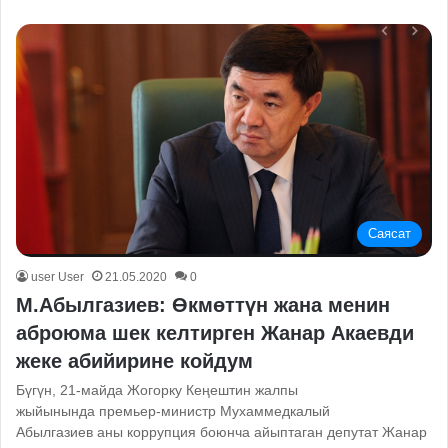
Саясат
user User
21.05.2020
0
М.Абылгазиев: Өкмөттүн жана менин
аброюма шек келтирген Жанар Акаевди
жеке абийирине койдум
Бүгүн, 21-майда Жогорку Кеңештин жалпы
жыйынында премьер-министр Мухаммедкалый
Абылгазиев аны коррупция боюнча айыптаган депутат Жанар