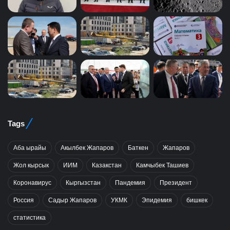
Tags
Аба ырайы
Акылбек Жапаров
Баткен
Жапаров
Жол кырсык
ИИМ
Казакстан
Камчыбек Ташиев
Коронавирус
Кыргызстан
Пандемия
Президент
Россия
Садыр Жапаров
УКМК
Эпидемия
бишкек
статистика