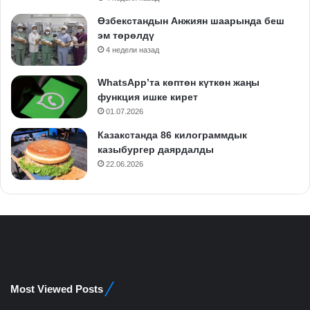
Өзбекстандын Анжиян шаарында беш
эм төрөлдү
4 недели назад
WhatsApp’та көптөн күткөн жаңы
функция ишке кирет
01.07.2026
Казакстанда 86 килограммдык
казыбургер даярдалды
22.06.2026
Most Viewed Posts