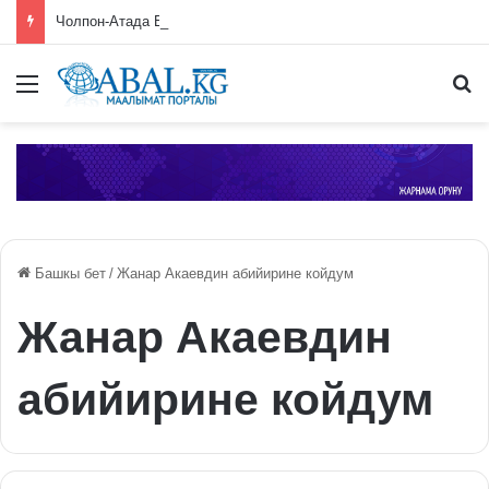
Чолпон-Атада ЕАЭБге мүчө өлкөлөрдүн өкмөт башчыларынын жыйыны башталды
Меню
П
Башкы бет
/
Жанар Акаевдин абийирине койдум
Жанар Акаевдин
абийирине койдум