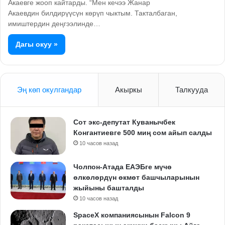
Акаевге жооп кайтарды. “Мен кечээ Жанар
Акаевдин билдирүүсүн көрүп чыктым. Такталбаган,
имиштердин деңгээлинде…
Дагы окуу »
Эң көп окулгандар
Акыркы
Талкууда
Сот экс-депутат Куванычбек
Конгантиевге 500 миң сом айып салды
10 часов назад
Чолпон-Атада ЕАЭБге мүчө
өлкөлөрдүн өкмөт башчыларынын
жыйыны башталды
10 часов назад
SpaceX компаниясынын Falcon 9