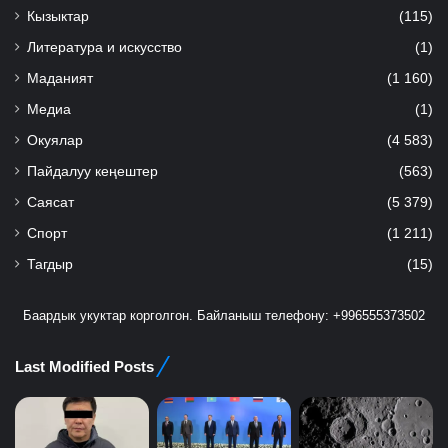
Кызыктар
(115)
Литература и искусство
(1)
Маданият
(1 160)
Медиа
(1)
Окуялар
(4 583)
Пайдалуу кеңештер
(563)
Саясат
(5 379)
Спорт
(1 211)
Тагдыр
(15)
Баардык укуктар корголгон. Байланыш телефону: +996555373502
Last Modified Posts