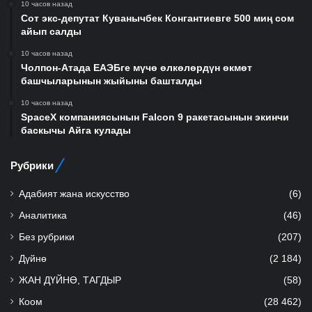
10 часов назад
Сот экс-депутат Куванычбек Конгантиевге 500 миң сом
айып салды
10 часов назад
Чолпон-Атада ЕАЭБге мүчө өлкөлөрдүн өкмөт
башчыларынын жыйыны башталды
10 часов назад
SpaceX компаниясынын Falcon 9 ракетасынын экинчи
баскычы Айга кулады
Рубрики
Адабият жана искусство
(6)
Аналитика
(46)
Без рубрики
(207)
Дүйнө
(2 184)
ЖАН ДҮЙНӨ, ТАГДЫР
(58)
Коом
(28 462)