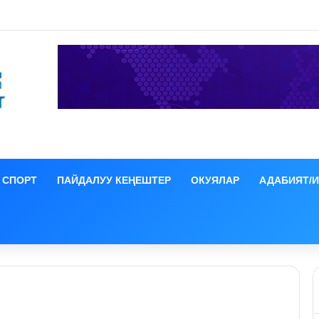
о аянтында музыкалык кече өтөт
СПОРТ
ПАЙДАЛУУ КЕҢЕШТЕР
ОКУЯЛАР
АДАБИЯТ/