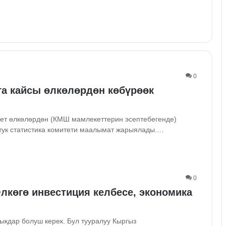
0
а кайсы өлкөлөрдөн көбүрөөк
ет өлкөлөрдөн (КМШ мамлекеттерин эсептебегенде)
ттук статистика комитети маалымат жарыялады.…
0
көгө инвестиция келбесе, экономика
ыкдар болуш керек. Бул тууралуу Кыргыз