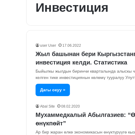
Инвестиция
user User
17.06.2022
Жыл башынан бери Кыргызстанг
инвестиция келди. Статистика
Быйылкы жылдын биринчи кварталында алыскы ч
келген тике инвестициянын көлөмү тууралуу Улу
Дагы окуу »
Abal Site
08.02.2020
Мухаммедкалый Абылгазиев: “Өл
өнүкпөйт”
Ар бир жаран өлкө экономикасын өнүктүрүүгө кыз