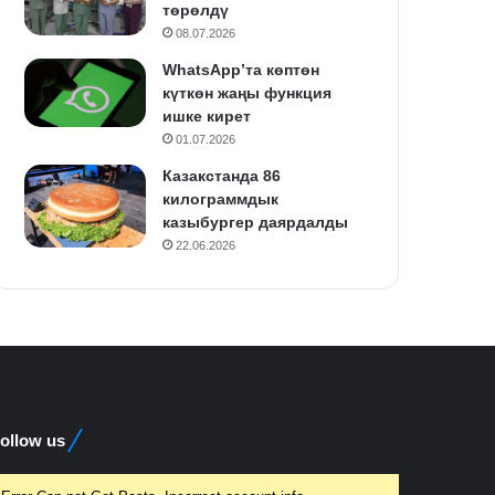
төрөлдү
08.07.2026
WhatsApp’та көптөн
күткөн жаңы функция
ишке кирет
01.07.2026
Казакстанда 86
килограммдык
казыбургер даярдалды
22.06.2026
ollow us