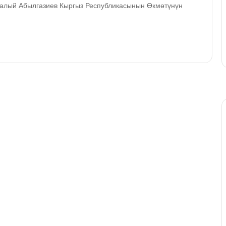
алый Абылгазиев Кыргыз Республикасынын Өкмөтүнүн