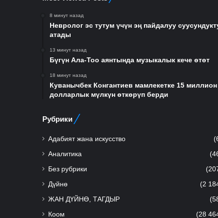
8 минут назад
Невролог эс тутум үчүн эң пайдалуу суусундукт
атады
13 минут назад
Бүгүн Ала-Тоо аянтында музыкалык кече өтөт
18 минут назад
Куванычбек Конгантиев мамлекетке 15 миллион
долларлык мүлкүн өткөрүп берди
Рубрики
Адабият жана искусство
(
Аналитика
(4
Без рубрики
(20
Дүйнө
(2 18
ЖАН ДҮЙНӨ, ТАГДЫР
(5
Коом
(28 46