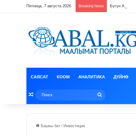
Пятница, 7 августа 2026
Бүгүн Ала-То
Breaking News
САЯСАТ
КООМ
АНАЛИТИКА
ДҮЙНӨ
Random Article
Поиск
Башкы бет
/
Инвестиция