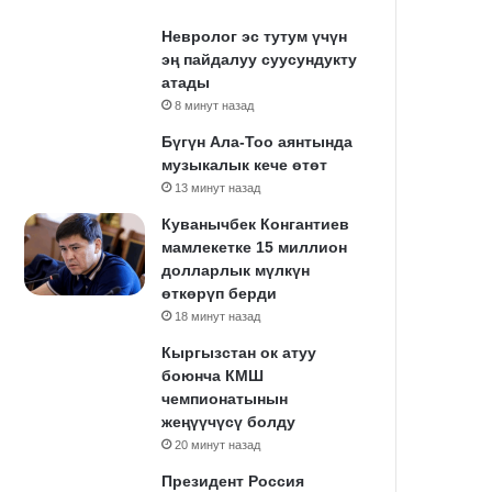
Невролог эс тутум үчүн
эң пайдалуу суусундукту
атады
8 минут назад
Бүгүн Ала-Тоо аянтында
музыкалык кече өтөт
13 минут назад
Куванычбек Конгантиев
мамлекетке 15 миллион
долларлык мүлкүн
өткөрүп берди
18 минут назад
Кыргызстан ок атуу
боюнча КМШ
чемпионатынын
жеңүүчүсү болду
20 минут назад
Президент Россия