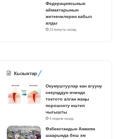
Федерациясынын
аймактарынын
жетекчилерин кабыл
алды
23 минуты назад
Кызыктар
Окумуштуулар кан агууну
секунддун ичинде
токтото алган жаңы
порошокту иштеп
чыгышты
4 недели назад
Өзбекстандын Анжиян
шаарында беш эм