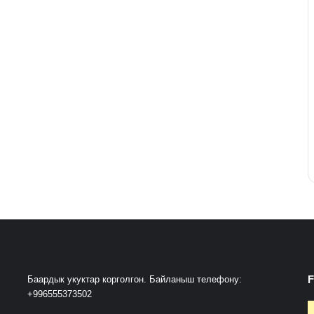
F
Баардык укуктар корголгон. Байланыш телефону:
+996555373502