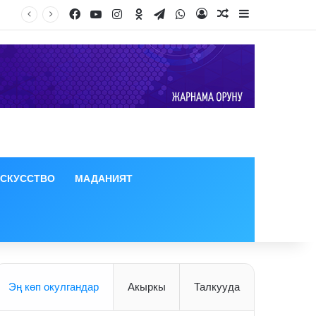
Facebook
YouTube
Instagram
Odnoklassniki
Telegram
WhatsApp
Log In
Random Article
Sidebar
ИСКУССТВО
МАДАНИЯТ
Эң көп окулгандар
Акыркы
Талкууда