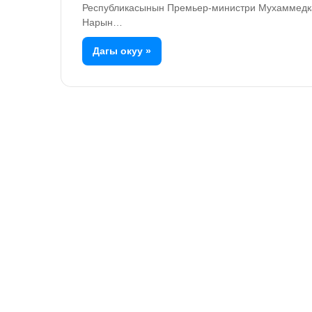
Республикасынын Премьер-министри Мухаммедк
Нарын…
Дагы окуу »