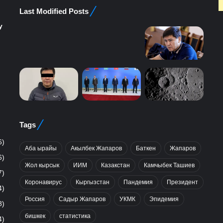
Last Modified Posts
у
Tags
6)
Аба ырайы
Акылбек Жапаров
Баткен
Жапаров
6)
Жол кырсык
ИИМ
Казакстан
Камчыбек Ташиев
7)
Коронавирус
Кыргызстан
Пандемия
Президент
4)
Россия
Садыр Жапаров
УКМК
Эпидемия
8)
бишкек
статистика
4)