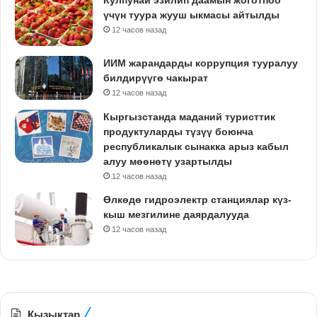
Кулпунай эзилип даамын жоготпоо
үчүн туура жууш ыкмасы айтылды
12 часов назад
ИИМ жарандарды коррупция тууралуу
билдирүүгө чакырат
12 часов назад
Кыргызстанда маданий туристтик
продуктуларды түзүү боюнча
республикалык сынакка арыз кабыл
алуу мөөнөтү узартылды
12 часов назад
Өлкөдө гидроэлектр станциялар күз-
кыш мезгилине даярдалууда
12 часов назад
Кызыктар