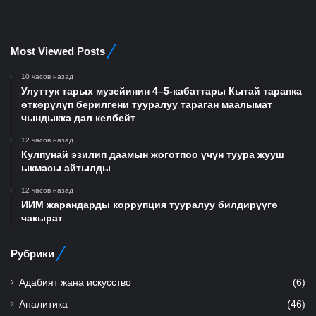
Most Viewed Posts
10 часов назад
Улуттук тарых музейинин 4–5-кабаттары Кытай тарапка
өткөрүлүп берилгени тууралуу тараган маалымат
чындыкка дал келбейт
12 часов назад
Кулпунай эзилип даамын жоготпоо үчүн туура жууш
ыкмасы айтылды
12 часов назад
ИИМ жарандарды коррупция тууралуу билдирүүгө
чакырат
Рубрики
Адабият жана искусство
(6)
Аналитика
(46)