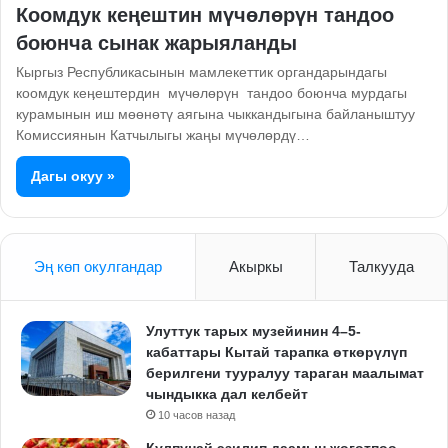
Коомдук кеңештин мүчөлөрүн тандоо
боюнча сынак жарыяланды
Кыргыз Республикасынын мамлекеттик органдарындагы
коомдук кеӊештердин мүчөлөрүн тандоо боюнча мурдагы
курамынын иш мөөнөтү аягына чыккандыгына байланыштуу
Комиссиянын Катчылыгы жаңы мүчөлөрдү…
Дагы окуу »
Эң көп окулгандар
Акыркы
Талкууда
Улуттук тарых музейинин 4–5-
кабаттары Кытай тарапка өткөрүлүп
берилгени тууралуу тараган маалымат
чындыкка дал келбейт
10 часов назад