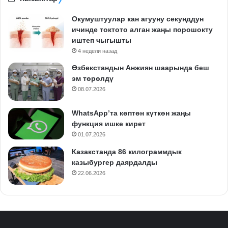
Окумуштуулар кан агууну секунддун
ичинде токтото алган жаңы порошокту
иштеп чыгышты
4 недели назад
Өзбекстандын Анжиян шаарында беш
эм төрөлдү
08.07.2026
WhatsApp’та көптөн күткөн жаңы
функция ишке кирет
01.07.2026
Казакстанда 86 килограммдык
казыбургер даярдалды
22.06.2026