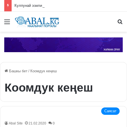
Кулпунай эзилип даамын жоготпоо үчүн туура жууш ыкмасы айтылды
Меню
П
Башкы бет
/
Коомдук кеңеш
Коомдук кеңеш
Саясат
Abal Site
21.02.2020
0