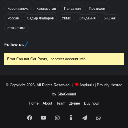
Коронавирус
Кыргызстан
Пандемия
Президент
Россия
Садыр Жапаров
УКМК
Эпидемия
бишкек
статистика
Follow us
Error Can not Get Posts, Incorrect account info.
© Copyright 2026, All Rights Reserved |
Asyluulu
| Proudly Hosted
by
SiteGround
Home
About
Team
Дүйнө
Buy now!
Facebook
YouTube
Instagram
Odnoklassniki
Telegram
WhatsApp