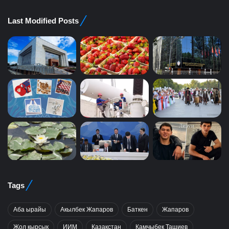
Last Modified Posts
Tags
Аба ырайы
Акылбек Жапаров
Баткен
Жапаров
Жол кырсык
ИИМ
Казакстан
Камчыбек Ташиев