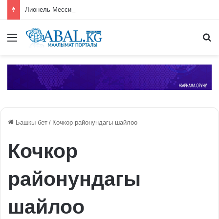
Лионель Мессинин атасы Хорхе Месси каза болду
Меню
П
Башкы бет
/
Кочкор районундагы шайлоо
Кочкор
районундагы
шайлоо