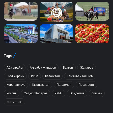
Tags
Аба ырайы
Акылбек Жапаров
Баткен
Жапаров
Жол кырсык
ИИМ
Казакстан
Камчыбек Ташиев
Коронавирус
Кыргызстан
Пандемия
Президент
Россия
Садыр Жапаров
УКМК
Эпидемия
бишкек
статистика