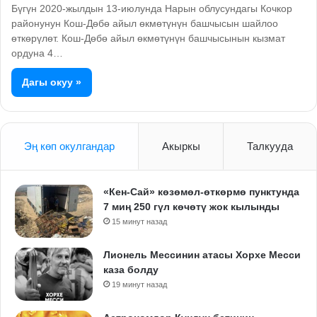
Бүгүн 2020-жылдын 13-июлунда Нарын облусундагы Кочкор
районунун Кош-Дөбө айыл ѳкмѳтүнүн башчысын шайлоо
ѳткѳрүлѳт. Кош-Дөбө айыл ѳкмѳтүнүн башчысынын кызмат
ордуна 4…
Дагы окуу »
Эң көп окулгандар
Акыркы
Талкууда
«Кен-Сай» көзөмөл-өткөрмө пунктунда
7 миң 250 гүл көчөтү жок кылынды
15 минут назад
Лионель Мессинин атасы Хорхе Месси
каза болду
19 минут назад