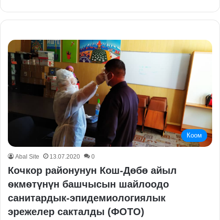
Коом
Abal Site
13.07.2020
0
Кочкор районунун Кош-Дөбө айыл
ѳкмѳтүнүн башчысын шайлоодо
санитардык-эпидемиологиялык
эрежелер сакталды (ФОТО)