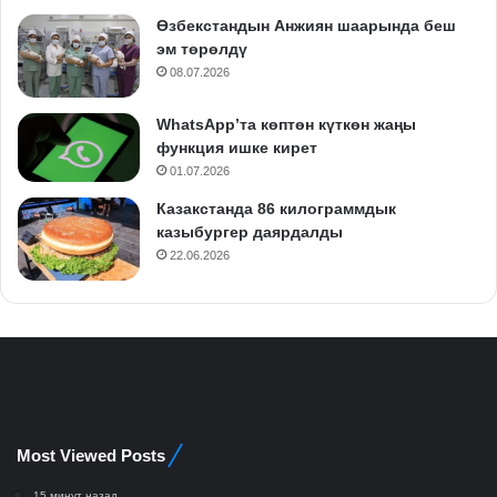
Өзбекстандын Анжиян шаарында беш
эм төрөлдү
08.07.2026
WhatsApp’та көптөн күткөн жаңы
функция ишке кирет
01.07.2026
Казакстанда 86 килограммдык
казыбургер даярдалды
22.06.2026
Most Viewed Posts
15 минут назад