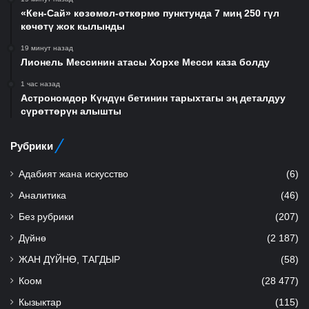
«Кен-Сай» көзөмөл-өткөрмө пунктунда 7 миң 250 гүл
көчөтү жок кылынды
19 минут назад
Лионель Мессинин атасы Хорхе Месси каза болду
1 час назад
Астрономдор Күндүн бетинин тарыхтагы эң деталдуу
сүрөттөрүн алышты
Рубрики
Адабият жана искусство
(6)
Аналитика
(46)
Без рубрики
(207)
Дүйнө
(2 187)
ЖАН ДҮЙНӨ, ТАГДЫР
(58)
Коом
(28 477)
Кызыктар
(115)