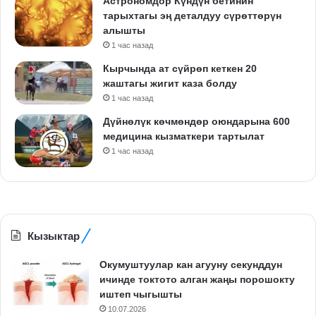
Астрономдор Күндүн бетинин
тарыхтагы эң деталдуу сүрөттөрүн
алышты
1 час назад
Кырчында ат сүйрөп кеткен 20
жаштагы жигит каза болду
1 час назад
Дүйнөлүк көчмөндөр оюндарына 600
медицина кызматкери тартылат
1 час назад
Кызыктар
Окумуштуулар кан агууну секунддун
ичинде токтото алган жаңы порошокту
иштеп чыгышты
10.07.2026