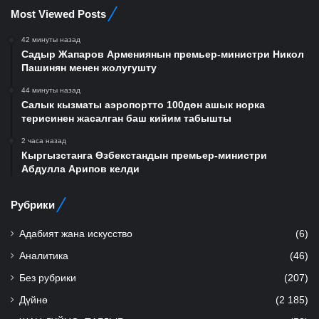
Most Viewed Posts
42 минуты назад
Садыр Жапаров Армениянын премьер-министри Никол
Пашинян менен жолугушту
44 минуты назад
Салык кызматы аэропортто 100дөн ашык норка
терисинен жасалган баш кийим табышты
2 часа назад
Кыргызстанга Өзбекстандын премьер-министри
Абдулла Арипов келди
Рубрики
Адабият жана искусство
(6)
Аналитика
(46)
Без рубрики
(207)
Дүйнө
(2 185)