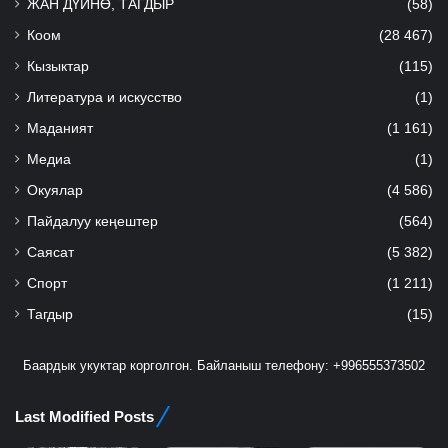
ЖАН ДҮЙНӨ, ТАГДЫР
(58)
Коом
(28 467)
Кызыктар
(115)
Литература и искусство
(1)
Маданият
(1 161)
Медиа
(1)
Окуялар
(4 586)
Пайдалуу кеңештер
(564)
Саясат
(5 382)
Спорт
(1 211)
Тагдыр
(15)
Баардык укуктар корголгон. Байланыш телефону: +996555373502
Last Modified Posts