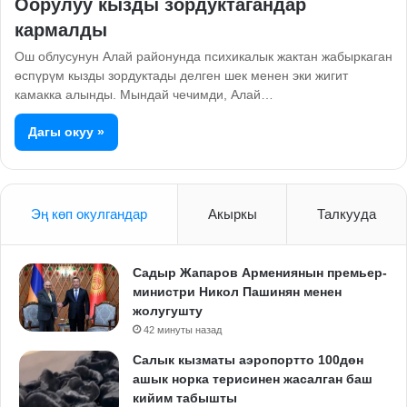
Оорулуу кызды зордуктагандар
кармалды
Ош облусунун Алай районунда психикалык жактан жабыркаган
өспүрүм кызды зордуктады делген шек менен эки жигит
камакка алынды. Мындай чечимди, Алай…
Дагы окуу »
Эң көп окулгандар
Акыркы
Талкууда
Садыр Жапаров Армениянын премьер-
министри Никол Пашинян менен
жолугушту
42 минуты назад
Салык кызматы аэропортто 100дөн
ашык норка терисинен жасалган баш
кийим табышты