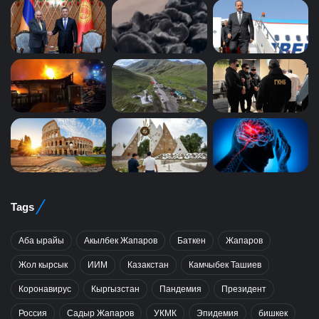
Tags
Аба ырайы
Акылбек Жапаров
Баткен
Жапаров
Жол кырсык
ИИМ
Казакстан
Камчыбек Ташиев
Коронавирус
Кыргызстан
Пандемия
Президент
Россия
Садыр Жапаров
УКМК
Эпидемия
бишкек