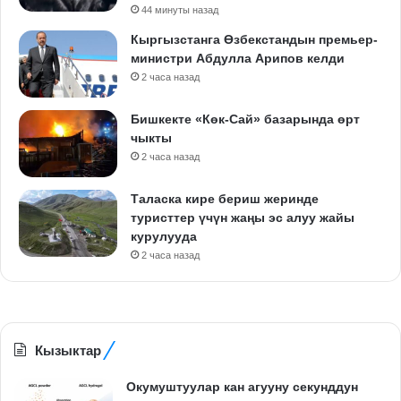
44 минуты назад
Кыргызстанга Өзбекстандын премьер-
министри Абдулла Арипов келди
2 часа назад
Бишкекте «Көк-Сай» базарында өрт
чыкты
2 часа назад
Таласка кире бериш жеринде
туристтер үчүн жаңы эс алуу жайы
курулууда
2 часа назад
Кызыктар
Окумуштуулар кан агууну секунддун