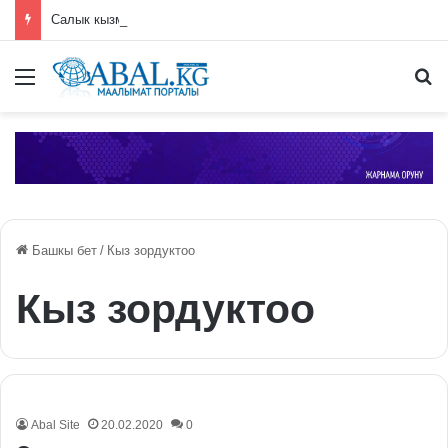
Салык кызматы аэропортто 100дөн ашык норка терисинен жасалган баш кийим табышты
Меню
П
Башкы бет
/
Кыз зордуктоо
Кыз зордуктоо
Abal Site
20.02.2020
0