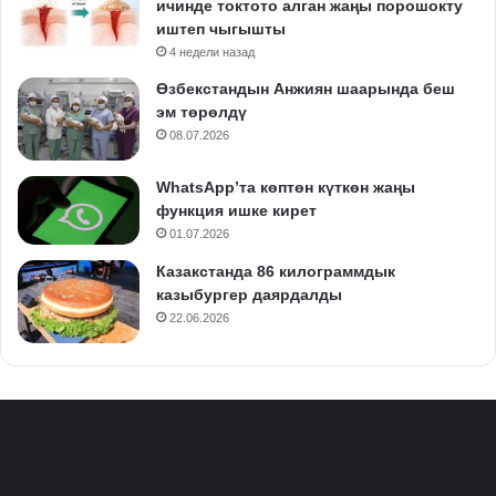
ичинде токтото алган жаңы порошокту
иштеп чыгышты
4 недели назад
Өзбекстандын Анжиян шаарында беш
эм төрөлдү
08.07.2026
WhatsApp’та көптөн күткөн жаңы
функция ишке кирет
01.07.2026
Казакстанда 86 килограммдык
казыбургер даярдалды
22.06.2026