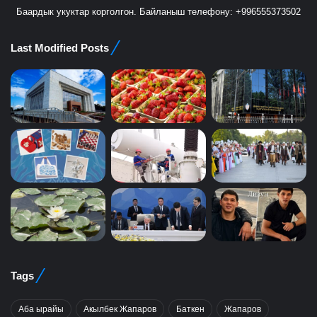
Баардык укуктар корголгон. Байланыш телефону: +996555373502
Last Modified Posts
Tags
Аба ырайы
Акылбек Жапаров
Баткен
Жапаров