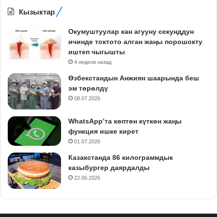
Кызыктар
Окумуштуулар кан агууну секунддун
ичинде токтото алган жаңы порошокту
иштеп чыгышты
4 недели назад
Өзбекстандын Анжиян шаарында беш
эм төрөлдү
08.07.2026
WhatsApp’та көптөн күткөн жаңы
функция ишке кирет
01.07.2026
Казакстанда 86 килограммдык
казыбургер даярдалды
22.06.2026