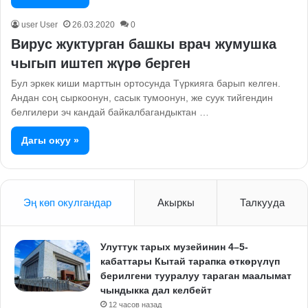
user User
26.03.2020
0
Вирус жуктурган башкы врач жумушка
чыгып иштеп жүрө берген
Бул эркек киши марттын ортосунда Түркияга барып келген.
Андан соң сыркоонун, сасык тумоонун, же суук тийгендин
белгилери эч кандай байкалбагандыктан …
Дагы окуу »
Эң көп окулгандар
Акыркы
Талкууда
Улуттук тарых музейинин 4–5-
кабаттары Кытай тарапка өткөрүлүп
берилгени тууралуу тараган маалымат
чындыкка дал келбейт
12 часов назад