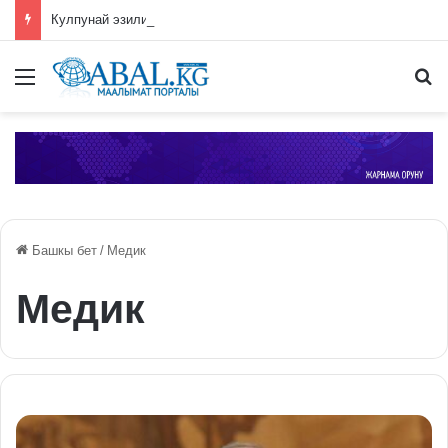
Кулпунай эзилип даамын жоготпоо үчүн туура жууш ыкмасы айтылды
Меню
П
Башкы бет
/
Медик
Медик