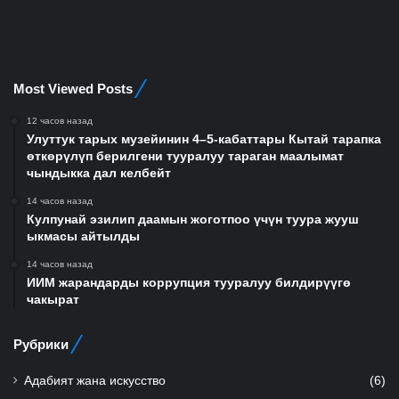
Most Viewed Posts
12 часов назад
Улуттук тарых музейинин 4–5-кабаттары Кытай тарапка
өткөрүлүп берилгени тууралуу тараган маалымат
чындыкка дал келбейт
14 часов назад
Кулпунай эзилип даамын жоготпоо үчүн туура жууш
ыкмасы айтылды
14 часов назад
ИИМ жарандарды коррупция тууралуу билдирүүгө
чакырат
Рубрики
Адабият жана искусство
(6)