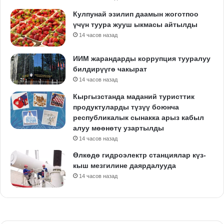
Кулпунай эзилип даамын жоготпоо
үчүн туура жууш ыкмасы айтылды
14 часов назад
ИИМ жарандарды коррупция тууралуу
билдирүүгө чакырат
14 часов назад
Кыргызстанда маданий туристтик
продуктуларды түзүү боюнча
республикалык сынакка арыз кабыл
алуу мөөнөтү узартылды
14 часов назад
Өлкөдө гидроэлектр станциялар күз-
кыш мезгилине даярдалууда
14 часов назад