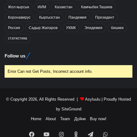
Жол кырсык
ИИМ
Казакстан
Камчыбек Ташиев
Коронавирус
Кыргызстан
Пандемия
Президент
Россия
Садыр Жапаров
УКМК
Эпидемия
бишкек
статистика
Follow us
Error Can not Get Posts, Incorrect account info.
© Copyright 2026, All Rights Reserved |
Asyluulu
| Proudly Hosted
by
SiteGround
Home
About
Team
Дүйнө
Buy now!
Facebook
YouTube
Instagram
Odnoklassniki
Telegram
WhatsApp