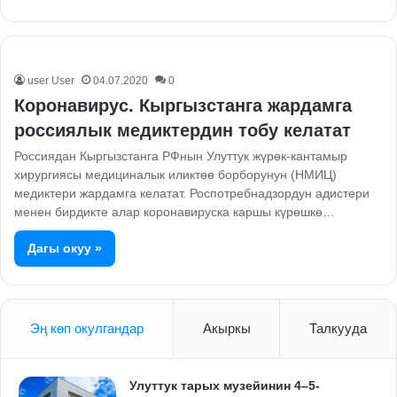
user User
04.07.2020
0
Коронавирус. Кыргызстанга жардамга
россиялык медиктердин тобу келатат
Россиядан Кыргызстанга РФнын Улуттук жүрөк-кантамыр
хирургиясы медициналык иликтөө борборунун (НМИЦ)
медиктери жардамга келатат. Роспотребнадзордун адистери
менен бирдикте алар коронавируска каршы күрөшкө…
Дагы окуу »
Эң көп окулгандар
Акыркы
Талкууда
Улуттук тарых музейинин 4–5-