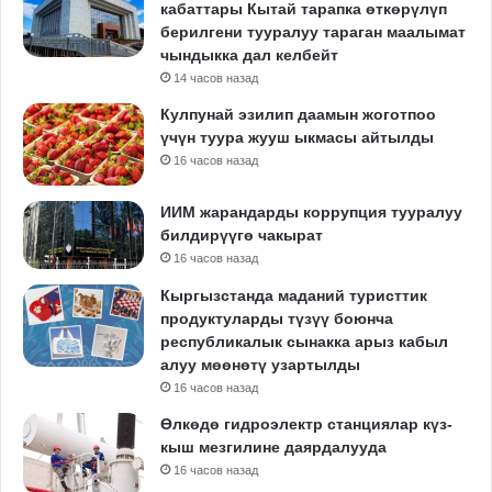
кабаттары Кытай тарапка өткөрүлүп
берилгени тууралуу тараган маалымат
чындыкка дал келбейт
14 часов назад
Кулпунай эзилип даамын жоготпоо
үчүн туура жууш ыкмасы айтылды
16 часов назад
ИИМ жарандарды коррупция тууралуу
билдирүүгө чакырат
16 часов назад
Кыргызстанда маданий туристтик
продуктуларды түзүү боюнча
республикалык сынакка арыз кабыл
алуу мөөнөтү узартылды
16 часов назад
Өлкөдө гидроэлектр станциялар күз-
кыш мезгилине даярдалууда
16 часов назад