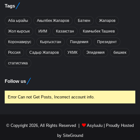
Tags
Аба ырайы
Акылбек Жапаров
Баткен
Жапаров
Жол кырсык
ИИМ
Казакстан
Камчыбек Ташиев
Коронавирус
Кыргызстан
Пандемия
Президент
Россия
Садыр Жапаров
УКМК
Эпидемия
бишкек
статистика
Follow us
Error Can not Get Posts, Incorrect account info.
© Copyright 2026, All Rights Reserved |
Asyluulu
| Proudly Hosted
by
SiteGround