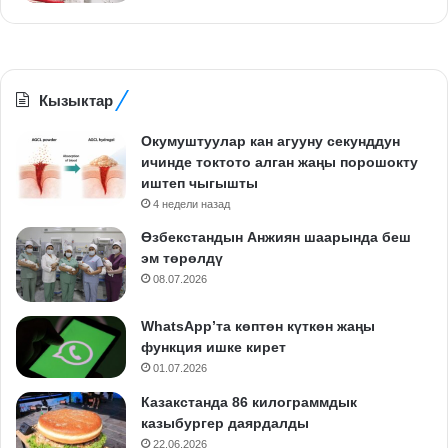
Кызыктар
Окумуштуулар кан агууну секунддун
ичинде токтото алган жаңы порошокту
иштеп чыгышты
4 недели назад
Өзбекстандын Анжиян шаарында беш
эм төрөлдү
08.07.2026
WhatsApp’та көптөн күткөн жаңы
функция ишке кирет
01.07.2026
Казакстанда 86 килограммдык
казыбургер даярдалды
22.06.2026