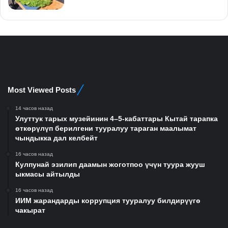
Most Viewed Posts
14 часов назад
Улуттук тарых музейинин 4–5-кабаттары Кытай тарапка
өткөрүлүп берилгени тууралуу тараган маалымат
чындыкка дал келбейт
16 часов назад
Кулпунай эзилип даамын жоготпоо үчүн туура жууш
ыкмасы айтылды
16 часов назад
ИИМ жарандарды коррупция тууралуу билдирүүгө
чакырат