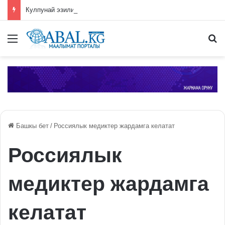
Кулпунай эзилип даамын жоготпоо үчүн туура жууш ыкмасы айтылды
Меню
П
Башкы бет
/
Россиялык медиктер жардамга келатат
Россиялык
медиктер жардамга
келатат