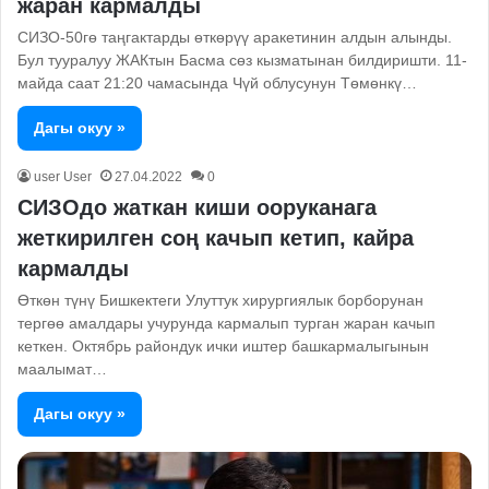
жаран кармалды
СИЗО-50гө таңгактарды өткөрүү аракетинин алдын алынды.
Бул тууралуу ЖАКтын Басма сөз кызматынан билдиришти. 11-
майда саат 21:20 чамасында Чүй облусунун Төмөнкү…
Дагы окуу »
user User
27.04.2022
0
СИЗОдо жаткан киши ооруканага
жеткирилген соң качып кетип, кайра
кармалды
Өткөн түнү Бишкектеги Улуттук хирургиялык борборунан
тергөө амалдары учурунда кармалып турган жаран качып
кеткен. Октябрь райондук ички иштер башкармалыгынын
маалымат…
Дагы окуу »