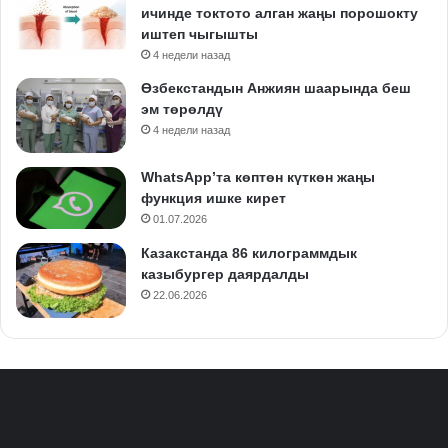
ичинде токтото алган жаңы порошокту
иштеп чыгышты
4 недели назад
Өзбекстандын Анжиян шаарында беш
эм төрөлдү
4 недели назад
WhatsApp’та көптөн күткөн жаңы
функция ишке кирет
01.07.2026
Казакстанда 86 килограммдык
казыбургер даярдалды
22.06.2026