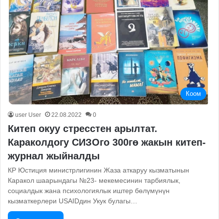
Коом
user User
22.08.2022
0
Китеп окуу стресстен арылтат.
Караколдогу СИЗОго 300гө жакын китеп-
журнал жыйналды
КР Юстиция министрлигинин Жаза аткаруу кызматынын
Каракол шаарындагы №23- мекемесинин тарбиялык,
социалдык жана психологиялык иштер бөлүмүнүн
кызматкерлери USAIDдин Укук булагы…