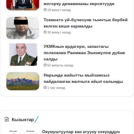
жогорку динамиканы көрсөтүүдө
19 минут назад
Токмокто үй-бүлөсүнө тынчтык бербей
келген киши кармалды
30 минут назад
УКМКнын ардагери, запастагы
полковник Раимжан Эшенкулов дүйнө
салды
52 минуты назад
Нарында жайытты мыйзамсыз
пайдаланган малчыга айып салынды
1 час назад
Кызыктар
Окумуштуулар кан агууну секунддун