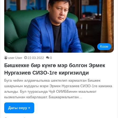
Коом
user User
22.03.2022
0
Бишкекке бир күнгө мэр болгон Эрмек
Нургазиев СИЗО-1ге киргизилди
Буга чейин алдамчылыкка шектелип кармалган Бишкек
шаарынын мурдагы мэри Эрмек Нургазиев СИЗО-1ге камакка
алынды. Бул туурасында Чүй ОИИББинин маалымат
кызматынан кабарлашат. Башкармалыктан…
Дагы окуу »