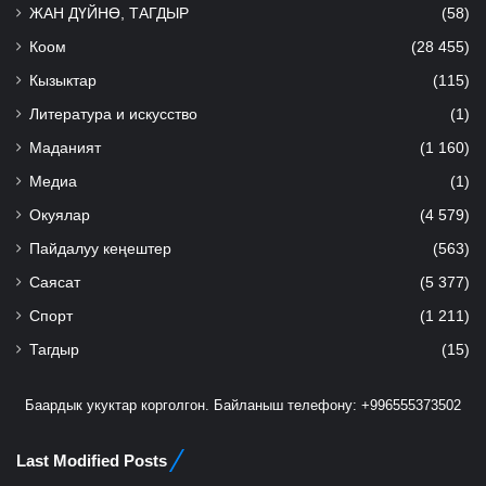
ЖАН ДҮЙНӨ, ТАГДЫР
(58)
Коом
(28 455)
Кызыктар
(115)
Литература и искусство
(1)
Маданият
(1 160)
Медиа
(1)
Окуялар
(4 579)
Пайдалуу кеңештер
(563)
Саясат
(5 377)
Спорт
(1 211)
Тагдыр
(15)
Баардык укуктар корголгон. Байланыш телефону: +996555373502
Last Modified Posts