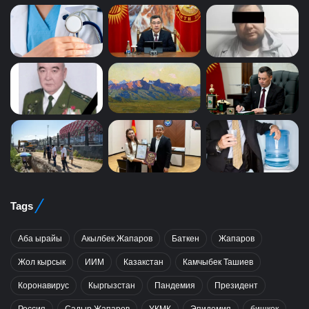
Tags
Аба ырайы
Акылбек Жапаров
Баткен
Жапаров
Жол кырсык
ИИМ
Казакстан
Камчыбек Ташиев
Коронавирус
Кыргызстан
Пандемия
Президент
Россия
Садыр Жапаров
УКМК
Эпидемия
бишкек