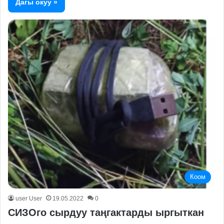
Дагы окуу »
Коом
user User
19.05.2022
0
СИЗОго сырдуу таңгактарды ыргыткан