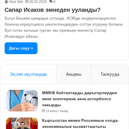
Abal Site
26.02.2020
0
Сапар Исаков эмнеден ууланды?
Бүгүн Бишкек шаардык сотунда ЖЭБди модернизациялоо
боюнча коррупцияга шектелгендердин соттук отуруму болмок.
Бул сотко катыша турган экс-премьер-министр Сапар
Исаковдун абалы…
Дагы окуу »
Эң көп окулгандар
Акыркы
Талкууда
ММКФ бейтаптарды дарыгерлердин
жеке эсептерине акча которбоого
чакырды
13 минут назад
Кыргызстан менен Россиянын соода-
экономикалык кызматташтыгы