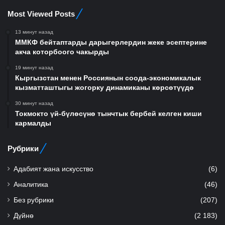
Most Viewed Posts
13 минут назад
ММКФ бейтаптарды дарыгерлердин жеке эсептерине
акча которбоого чакырды
19 минут назад
Кыргызстан менен Россиянын соода-экономикалык
кызматташтыгы жогорку динамиканы көрсөтүүдө
30 минут назад
Токмокто үй-бүлөсүнө тынчтык бербей келген киши
кармалды
Рубрики
Адабият жана искусство
(6)
Аналитика
(46)
Без рубрики
(207)
Дүйнө
(2 183)