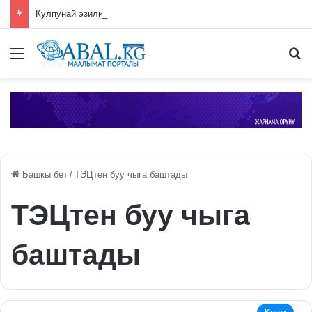
Кулпунай эзилип даамын жоготпоо үчүн туура жууш ыкмасы айтылды
Меню
П
Башкы бет
/
ТЭЦтен буу чыга баштады
ТЭЦтен буу чыга
баштады