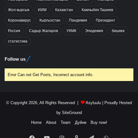
Жол кырсык
ИИМ
Казакстан
Камчыбек Ташиев
Коронавирус
Кыргызстан
Пандемия
Президент
Россия
Садыр Жапаров
УКМК
Эпидемия
бишкек
статистика
Follow us
Error Can not Get Posts, Incorrect account info.
© Copyright 2026, All Rights Reserved |
Asyluulu
| Proudly Hosted
by
SiteGround
Home
About
Team
Дүйнө
Buy now!
Facebook
YouTube
Instagram
Odnoklassniki
Telegram
WhatsApp