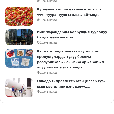
1 день назад
Кулпунай эзилип даамын жоготпоо
үчүн туура жууш ыкмасы айтылды
1 день назад
ИИМ жарандарды коррупция тууралуу
билдирүүгө чакырат
1 день назад
Кыргызстанда маданий туристтик
продуктуларды түзүү боюнча
республикалык сынакка арыз кабыл
алуу мөөнөтү узартылды
1 день назад
Өлкөдө гидроэлектр станциялар күз-
кыш мезгилине даярдалууда
1 день назад