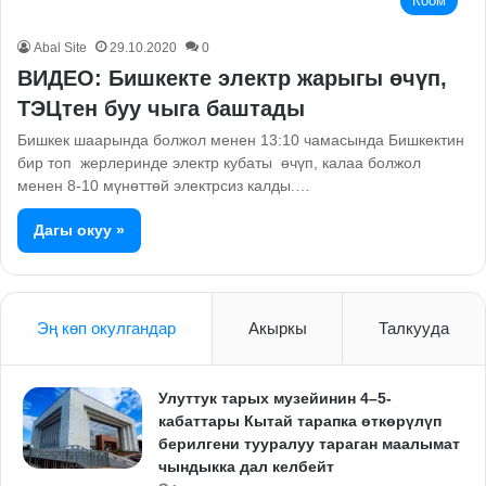
Коом
Abal Site
29.10.2020
0
ВИДЕО: Бишкекте электр жарыгы өчүп,
ТЭЦтен буу чыга баштады
Бишкек шаарында болжол менен 13:10 чамасында Бишкектин
бир топ жерлеринде электр кубаты өчүп, калаа болжол
менен 8-10 мүнөттөй электрсиз калды.…
Дагы окуу »
Эң көп окулгандар
Акыркы
Талкууда
Улуттук тарых музейинин 4–5-
кабаттары Кытай тарапка өткөрүлүп
берилгени тууралуу тараган маалымат
чындыкка дал келбейт