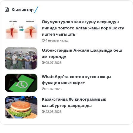
Кызыктар
Окумуштуулар кан агууну секунддун
ичинде токтото алган жаңы порошокту
иштеп чыгышты
4 недели назад
Өзбекстандын Анжиян шаарында беш
эм төрөлдү
08.07.2026
WhatsApp’та көптөн күткөн жаңы
функция ишке кирет
01.07.2026
Казакстанда 86 килограммдык
казыбургер даярдалды
22.06.2026