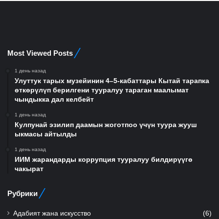
Most Viewed Posts
1 день назад
Улуттук тарых музейинин 4–5-кабаттары Кытай тарапка
өткөрүлүп берилгени тууралуу тараган маалымат
чындыкка дал келбейт
1 день назад
Кулпунай эзилип даамын жоготпоо үчүн туура жууш
ыкмасы айтылды
1 день назад
ИИМ жарандарды коррупция тууралуу билдирүүгө
чакырат
Рубрики
Адабият жана искусство
(6)