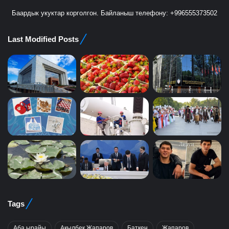
Баардык укуктар корголгон. Байланыш телефону: +996555373502
Last Modified Posts
Tags
Аба ырайы
Акылбек Жапаров
Баткен
Жапаров