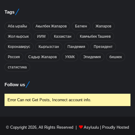
Tags
Аба ырайы
Акылбек Жапаров
Баткен
Жапаров
Жол кырсык
ИИМ
Казакстан
Камчыбек Ташиев
Коронавирус
Кыргызстан
Пандемия
Президент
Россия
Садыр Жапаров
УКМК
Эпидемия
бишкек
статистика
Follow us
Error Can not Get Posts, Incorrect account info.
© Copyright 2026, All Rights Reserved |
Asyluulu
| Proudly Hosted