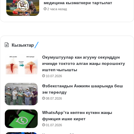
медицина кызматкери тартылат
2 часа назад
Кызыктар
Окумуштуулар кан агууну секунддун
ичинде токтото алган жаңы порошокту
иштеп чыгышты
10.07.2026
Өзбекстандын Анжиян шаарында беш
эм төрөлдү
08.07.2026
WhatsApp’та көптөн күткөн жаңы
функция ишке кирет
01.07.2026