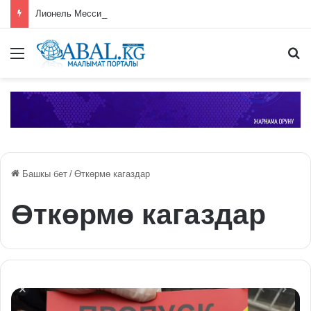
Лионель Мессинин атасы Хорхе Месси каза болду
Меню
П
Башкы бет
/
Өткөрмө кагаздар
Өткөрмө кагаздар