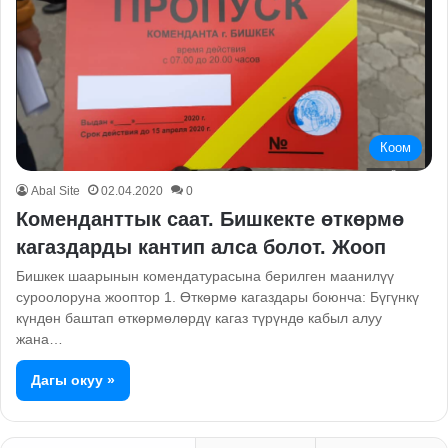
Коом
Abal Site
02.04.2020
0
Коменданттык саат. Бишкекте өткөрмө
кагаздарды кантип алса болот. Жооп
Бишкек шаарынын комендатурасына берилген маанилүү
суроолоруна жооптор 1. Өткөрмө кагаздары боюнча: Бүгүнкү
күндөн баштап өткөрмөлөрдү кагаз түрүндө кабыл алуу
жана…
Дагы окуу »