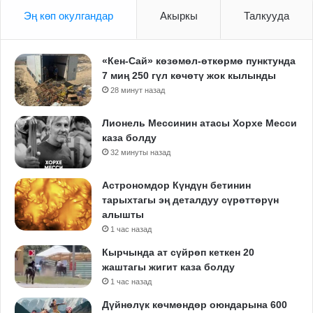
Эң көп окулгандар
Акыркы
Талкууда
«Кен-Сай» көзөмөл-өткөрмө пунктунда
7 миң 250 гүл көчөтү жок кылынды
28 минут назад
Лионель Мессинин атасы Хорхе Месси
каза болду
32 минуты назад
Астрономдор Күндүн бетинин
тарыхтагы эң деталдуу сүрөттөрүн
алышты
1 час назад
Кырчында ат сүйрөп кеткен 20
жаштагы жигит каза болду
1 час назад
Дүйнөлүк көчмөндөр оюндарына 600