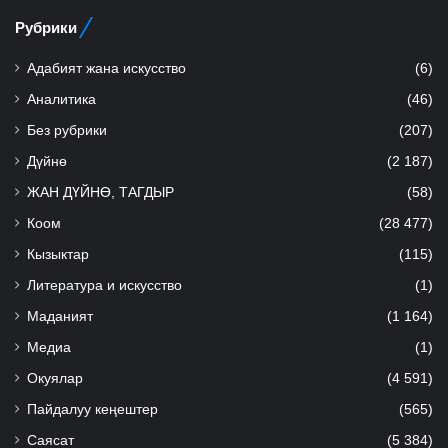
Рубрики
Адабият жана искусство
(6)
Аналитика
(46)
Без рубрики
(207)
Дүйнө
(2 187)
ЖАН ДҮЙНӨ, ТАГДЫР
(58)
Коом
(28 477)
Кызыктар
(115)
Литература и искусство
(1)
Маданият
(1 164)
Медиа
(1)
Окуялар
(4 591)
Пайдалуу кеңештер
(565)
Саясат
(5 384)