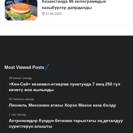
Казакстанда 86 килограммдык
казыбургер даярдалды
22.06.2026
Most Viewed Posts
28 минут назад
«Кен-Сай» көзөмөл-өткөрмө пунктунда 7 миң 250 гүл
көчөтү жок кылынды
32 минуты назад
Лионель Мессинин атасы Хорхе Месси каза болду
1 час назад
Астрономдор Күндүн бетинин тарыхтагы эң деталдуу
сүрөттөрүн алышты