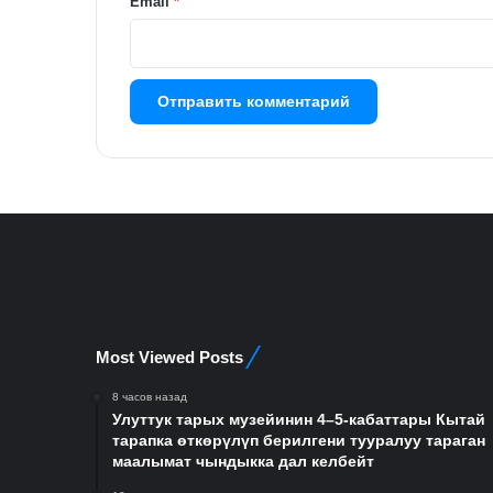
й
Email
*
*
Most Viewed Posts
8 часов назад
Улуттук тарых музейинин 4–5-кабаттары Кытай
тарапка өткөрүлүп берилгени тууралуу тараган
маалымат чындыкка дал келбейт