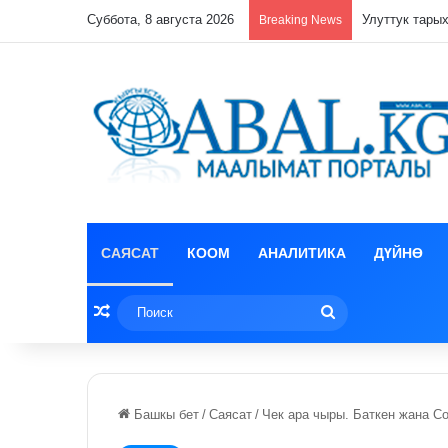
Суббота, 8 августа 2026
Кулпунай эзи
Breaking News
САЯСАТ
КООМ
АНАЛИТИКА
ДҮЙНӨ
Random Article
Поиск
Башкы бет
/
Саясат
/
Чек ара чыры. Баткен жана С