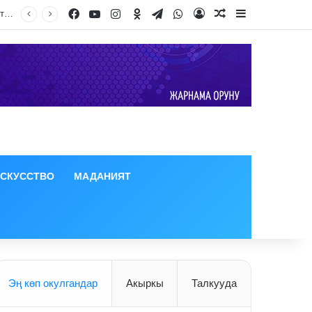
Facebook
YouTube
Instagram
Odnoklassniki
Telegram
WhatsApp
Log In
Random Article
Sidebar
ИСКУССТВО
МАДАНИЯТ
Эң көп окулгандар
Акыркы
Талкууда