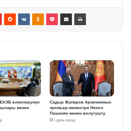
Pinterest
Reddit
VKontakte
Odnoklassniki
Pocket
Share via Email
Print
 ЕАЭБ өлкөлөрүнүн
Садыр Жапаров Армениянын
чылары менен
премьер-министри Никол
Пашинян менен жолугушту
ад
1 день назад