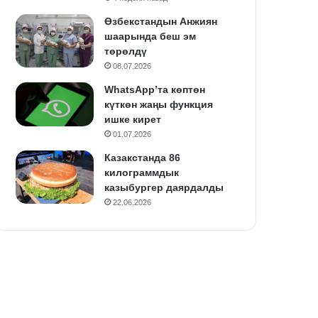
Өзбекстандын Анжиян
шаарында беш эм
төрөлдү
08.07.2026
WhatsApp’та көптөн
күткөн жаңы функция
ишке кирет
01.07.2026
Казакстанда 86
килограммдык
казыбургер даярдалды
22.06.2026