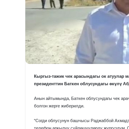
Кыргыз-тажик чек арасындагы ок атуулар м
президенттин Баткен облусундагы өкүлү А
Анын айтымында, Баткен облусундагы чек ара
болгон жерге жиберилди.
“Согди облусунун башчысы Раджаббой Ахмадз
телефон аркылуу сүйлөшүүлөрдү жүргүздүм. 