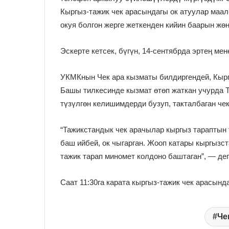
Кыргыз-тажик чек арасындагы ок атуулар маал
окуя болгон жерге жеткенден кийин баарын жөн
Эскерте кетсек, бүгүн, 14-сентябрда эртең ме
УКМКнын Чек ара кызматы билдиргендей, Кырг
Башы тилкесинде кызмат өтөп жаткан учурда 
түзүлгөн келишимдерди бузуп, такталбаган че
“Тажикстандык чек арачылар кыргыз тараптын
баш ийбей, ок чыгарган. Жооп катары кыргызс
тажик тарап миномет колдоно баштаган”, — де
Саат 11:30га карата кыргыз-тажик чек арасынд
Че