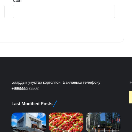
Сайт
F
Баардык укуктар корголгон. Байланыш телефону:
+996555373502
Last Modified Posts