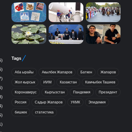
Tags
6)
6)
Аба ырайы
Акылбек Жапаров
Баткен
Жапаров
7)
Жол кырсык
ИИМ
Казакстан
Камчыбек Ташиев
6)
Коронавирус
Кыргызстан
Пандемия
Президент
8)
Россия
Садыр Жапаров
УКМК
Эпидемия
4)
бишкек
статистика
5)
1)