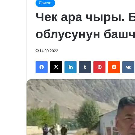
Саясат
Чек ара чыры. 
облусунун баш
14.09.2022
Facebook
X
LinkedIn
Tumblr
Pinterest
Reddit