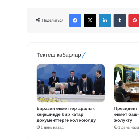
Facebook
X
LinkedIn
Tumblr
Поделиться
Тектеш кабарлар
Евразия өкмөттөр аралык
Президент
кеңешинде бир катар
өкмөт баш
документтерге кол коюлду
жолукту
1 день назад
1 день наз