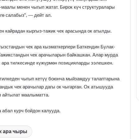
-маалы менен чыгып жатат. Бирок күч структуралары
гө салабыз”, — дейт ал.
нен кайрадан кыргыз-тажик чек арасында ок атылды.
ызстандын чек ара кызматкерлери Баткендин Булак-
Тажикстандын чек арачыларын байкашкан. Алар мурда
к ара тилкесинде күжүрмөн позицияларды ээлешкен.
 тилкеден чыгып кетүү боюнча мыйзамдуу талаптарына
тандык чек арачылар дагы ок чыгарган. Ок атышууда
п айтылат маалыматта.
а абал курч бойдон калууда.
к ара чыры