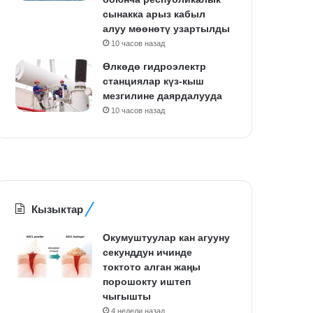
сынакка арыз кабыл
алуу мөөнөтү узартылды
10 часов назад
Өлкөдө гидроэлектр
станциялар күз-кыш
мезгилине даярдалууда
10 часов назад
Кызыктар
Окумуштуулар кан агууну
секунддун ичинде
токтото алган жаңы
порошокту иштеп
чыгышты
4 недели назад