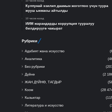
10 часов назад
Кулпунай эзилип даамын жоготпоо үчүн туура
жууш ыкмасы айтылды
10 часов назад
ИИМ жарандарды коррупция тууралуу
билдирүүгө чакырат
Рубрики
Адабият жана искусство
(
Аналитика
(4
Без рубрики
(20
Дүйнө
(2 18
ЖАН ДҮЙНӨ, ТАГДЫР
(5
Коом
(28 47
Кызыктар
(11
Литература и искусство
(