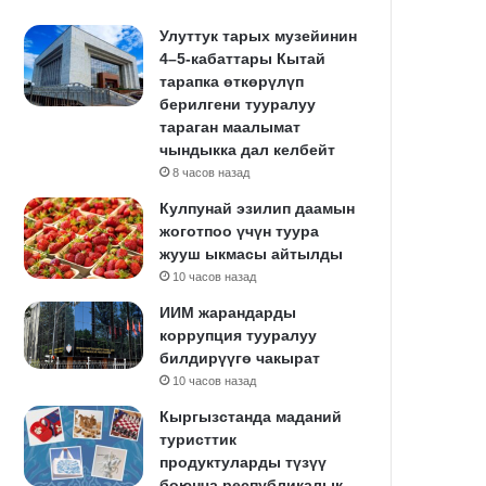
Улуттук тарых музейинин
4–5-кабаттары Кытай
тарапка өткөрүлүп
берилгени тууралуу
тараган маалымат
чындыкка дал келбейт
8 часов назад
Кулпунай эзилип даамын
жоготпоо үчүн туура
жууш ыкмасы айтылды
10 часов назад
ИИМ жарандарды
коррупция тууралуу
билдирүүгө чакырат
10 часов назад
Кыргызстанда маданий
туристтик
продуктуларды түзүү
боюнча республикалык