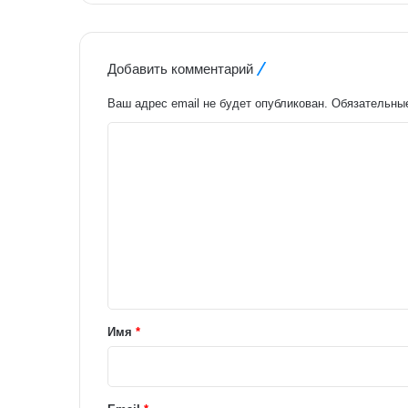
Добавить комментарий
Ваш адрес email не будет опубликован.
Обязательны
К
о
м
м
е
н
т
а
Имя
*
р
и