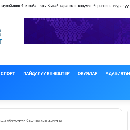
лип даамын жоготпоо үчүн туура жууш ыкмасы айтылды
СПОРТ
ПАЙДАЛУУ КЕҢЕШТЕР
ОКУЯЛАР
АДАБИЯТ/
огди облусунун башчылары жолугат