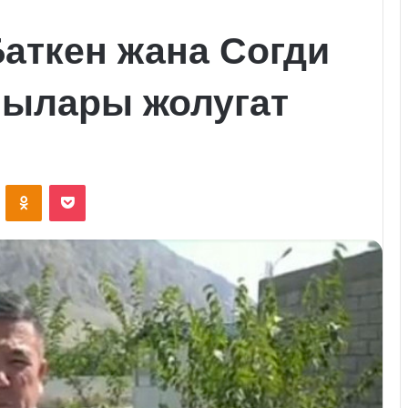
Баткен жана Согди
чылары жолугат
VKontakte
Odnoklassniki
Pocket