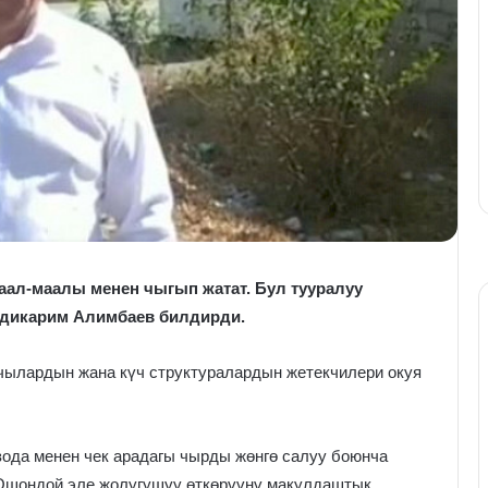
аал-маалы менен чыгып жатат. Бул тууралуу
бдикарим Алимбаев билдирди.
чылардын жана күч структуралардын жетекчилери окуя
ода менен чек арадагы чырды жөнгө салуу боюнча
Ошондой эле жолугушуу өткөрүүнү макулдаштык.