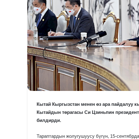
Кытай Кыргызстан менен өз ара пайдалуу 
Кытайдын төрагасы Си Цзиньпин президен
билдирди.
Тараптардын жолугушуусу бүгүн, 15-сентябр