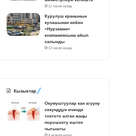
12 часов назад
Курулуш кранынын
кулашынан кийин
«Нурзаман»
компаниясына айып
салынды
13 часов назад
Кызыктар
Окумуштуулар кан агууну
секунддун ичинде
токтото алган жаңы
порошокту иштеп
чыгышты
4 недели назад