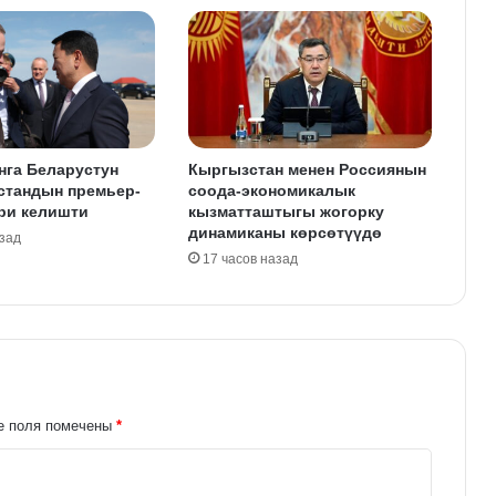
нга Беларустун
Кыргызстан менен Россиянын
стандын премьер-
соода-экономикалык
ри келишти
кызматташтыгы жогорку
динамиканы көрсөтүүдө
азад
17 часов назад
е поля помечены
*