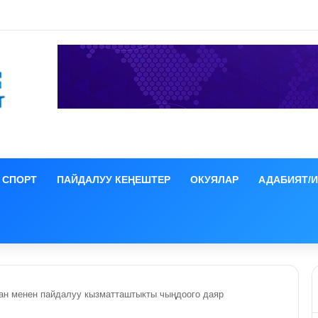
а ЕАЭБге мүчө өлкөлөрдүн өкмөт башчыларынын жыйыны башталды
СПОРТ
ПАЙДАЛУУ КЕҢЕШТЕР
ОКУЯЛАР
АДАБИЯТ/
ан менен пайдалуу кызматташтыкты чыңдоого даяр