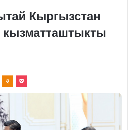
ытай Кыргызстан
у кызматташтыкты
VKontakte
Odnoklassniki
Pocket