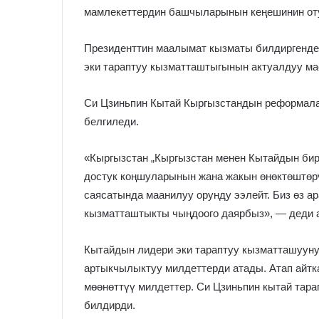
мамлекеттердин башчыларынын кеңешинин оту
Президенттин маалымат кызматы билдиргенде
эки тараптуу кызматташтыгынын актуалдуу м
Си Цзиньпин Кытай Кыргызстандын реформала
белгиледи.
«Кыргызстан „Кыргызстан менен Кытайдын бир
достук коңшуларынын жана жакын өнөктөштөр
саясатында маанилуу орунду ээлейт. Биз өз ар
кызматташтыкты чыңдоого даярбыз», — деди 
Кытайдын лидери эки тараптуу кызматташууну
артыкчылыктуу милдеттерди атады. Атап айтка
мөөнөттүү милдеттер. Си Цзиньпин кытай тара
билдирди.