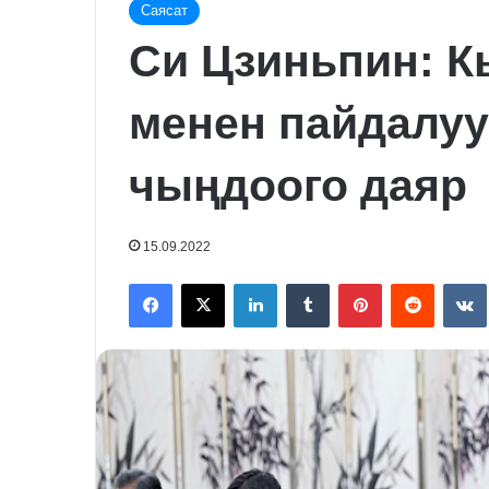
Саясат
Си Цзиньпин: К
менен пайдалу
чыңдоого даяр
15.09.2022
Facebook
X
LinkedIn
Tumblr
Pinterest
Reddit