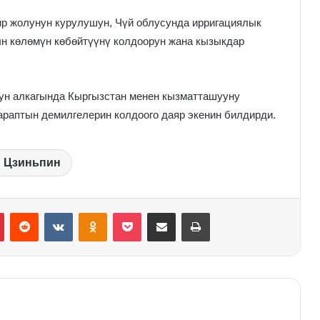
р жолунун курулушун, Чүй облусунда ирригациялык
н көлөмүн көбөйтүүнү колдоорун жана кызыкдар
ун алкагында Кыргызстан менен кызматташууну
араптын демилгелерин колдоого даяр экенин билдирди.
 Цзиньпин
Pinterest
Reddit
VKontakte
Odnoklassniki
Pocket
Share via Email
Print