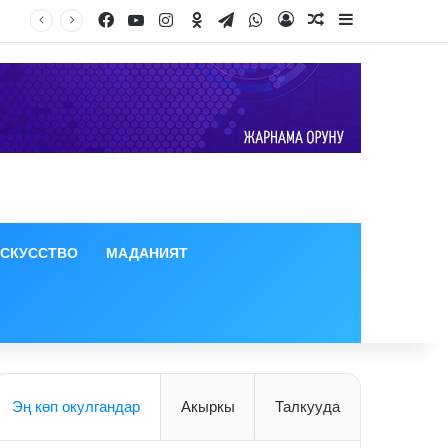
Facebook
YouTube
Instagram
Odnoklassniki
Telegram
WhatsApp
Log In
Random Article
Sidebar
ИСКУССТВО
МАДАНИЯТ
Эң көп окулгандар
Акыркы
Талкууда