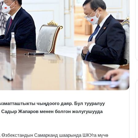
кызматташтыкты чыңдоого даяр. Бул тууралуу
т Садыр Жапаров менен болгон жолугушууда
да Өзбекстандын Самарканд шаарында ШКУга мүчө