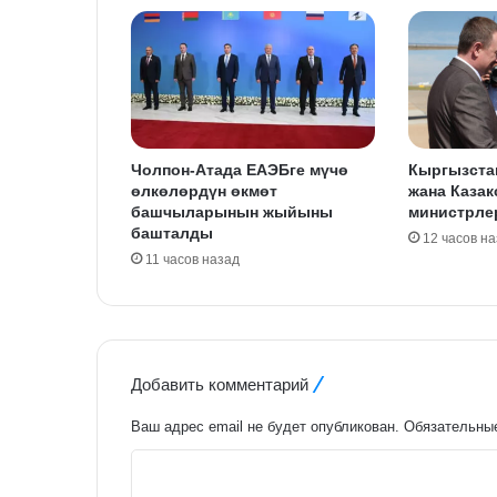
Чолпон-Атада ЕАЭБге мүчө
Кыргызста
өлкөлөрдүн өкмөт
жана Казак
башчыларынын жыйыны
министрле
башталды
12 часов н
11 часов назад
Добавить комментарий
Ваш адрес email не будет опубликован.
Обязательны
К