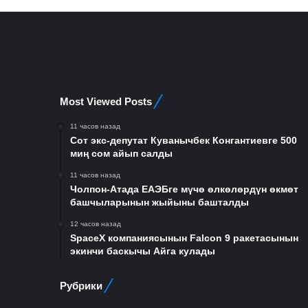
Most Viewed Posts
11 часов назад
Сот экс-депутат Куванычбек Конгантиевге 500
миң сом айып салды
11 часов назад
Чолпон-Атада ЕАЭБге мүчө өлкөлөрдүн өкмөт
башчыларынын жыйыны башталды
12 часов назад
SpaceX компаниясынын Falcon 9 ракетасынын
экинчи баскычы Айга кулады
Рубрики