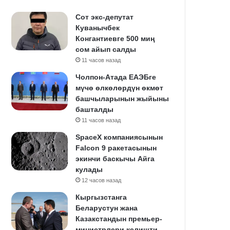
Сот экс-депутат
Куванычбек
Конгантиевге 500 миң
сом айып салды
11 часов назад
Чолпон-Атада ЕАЭБге
мүчө өлкөлөрдүн өкмөт
башчыларынын жыйыны
башталды
11 часов назад
SpaceX компаниясынын
Falcon 9 ракетасынын
экинчи баскычы Айга
кулады
12 часов назад
Кыргызстанга
Беларустун жана
Казакстандын премьер-
министрлери келишти