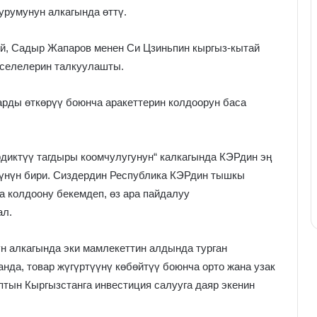
румунун алкагында өттү.
й, Садыр Жапаров менен Си Цзиньпин кыргыз-кытай
аселелерин талкуулашты.
рды өткөрүү боюнча аракеттерин колдоорун баса
диктүү тагдыры коомчулугунун“ калкагында КЭРдин эң
үнүн бири. Сиздердин Республика КЭРдин тышкы
а колдоону бекемдеп, өз ара пайдалуу
ал.
н алкагында эки мамлекеттин алдында турган
нда, товар жүгүртүүнү көбөйтүү боюнча орто жана узак
птын Кыргызстанга инвестиция салууга даяр экенин