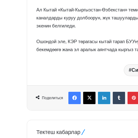
Ал Кытай «Кытай-Кыргызстан-Өзбекстан» теми
каналдарды куруу долбоорун, жүк ташууларды
экенин белгиледи.
Ошондой эле, КЭР төрагасы кытай тарап БУУн
бекемдөөгө жана эл аралык аянтчада кыргыз т
Си
Facebook
X
LinkedIn
Tumblr
Поделиться
Тектеш кабарлар