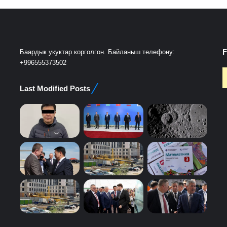
F
Баардык укуктар корголгон. Байланыш телефону:
+996555373502
Last Modified Posts