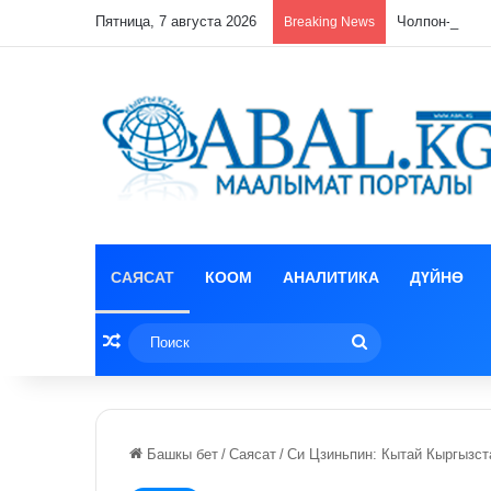
Пятница, 7 августа 2026
Чолпон-Атад
Breaking News
САЯСАТ
КООМ
АНАЛИТИКА
ДҮЙНӨ
Random Article
Поиск
Башкы бет
/
Саясат
/
Си Цзиньпин: Кытай Кыргызст