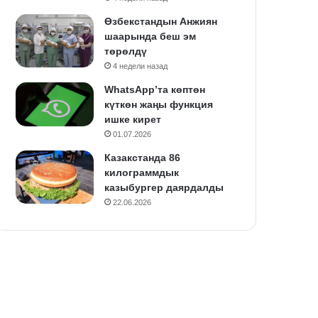
Өзбекстандын Анжиян
шаарында беш эм
төрөлдү
4 недели назад
WhatsApp’та көптөн
күткөн жаңы функция
ишке кирет
01.07.2026
Казакстанда 86
килограммдык
казыбургер даярдалды
22.06.2026