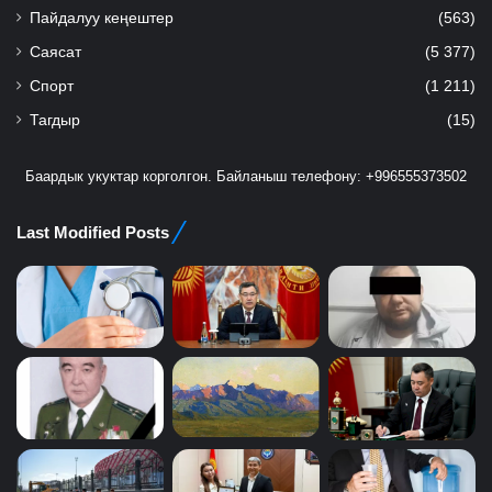
Пайдалуу кеңештер
(563)
Саясат
(5 377)
Спорт
(1 211)
Тагдыр
(15)
Баардык укуктар корголгон. Байланыш телефону: +996555373502
Last Modified Posts