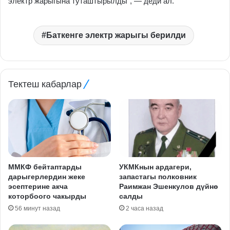
электр жарыгына туташтырылды”, — деди ал.
Баткенге электр жарыгы берилди
Тектеш кабарлар
ММКФ бейтаптарды
УКМКнын ардагери,
дарыгерлердин жеке
запастагы полковник
эсептерине акча
Раимжан Эшенкулов дүйнө
которбоого чакырды
салды
56 минут назад
2 часа назад