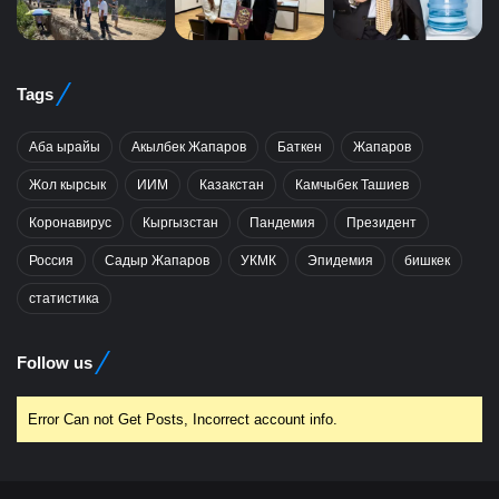
Tags
Аба ырайы
Акылбек Жапаров
Баткен
Жапаров
Жол кырсык
ИИМ
Казакстан
Камчыбек Ташиев
Коронавирус
Кыргызстан
Пандемия
Президент
Россия
Садыр Жапаров
УКМК
Эпидемия
бишкек
статистика
Follow us
Error Can not Get Posts, Incorrect account info.