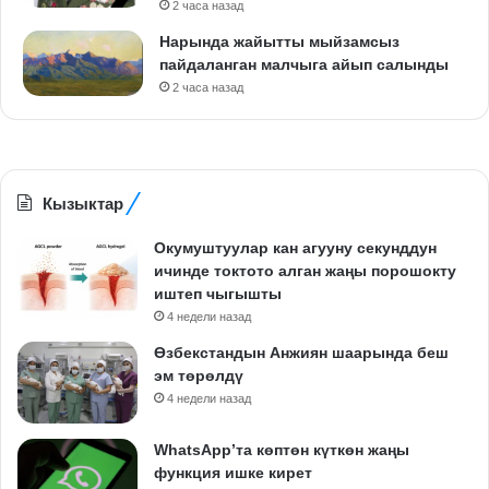
2 часа назад
Нарында жайытты мыйзамсыз
пайдаланган малчыга айып салынды
2 часа назад
Кызыктар
Окумуштуулар кан агууну секунддун
ичинде токтото алган жаңы порошокту
иштеп чыгышты
4 недели назад
Өзбекстандын Анжиян шаарында беш
эм төрөлдү
4 недели назад
WhatsApp’та көптөн күткөн жаңы
функция ишке кирет