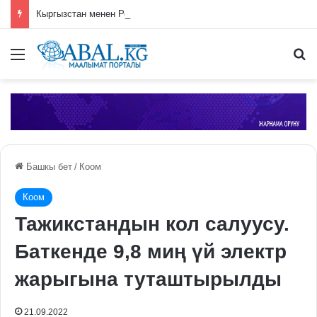
Кыргызстан менен Россиянын соода-экономикалык кызматташтыгы жогорку динамиканы көрсөтүүдө
Меню
П
Башкы бет
/
Коом
Коом
Тажикстандын кол салуусу.
Баткенде 9,8 миң үй электр
жарыгына туташтырылды
21.09.2022