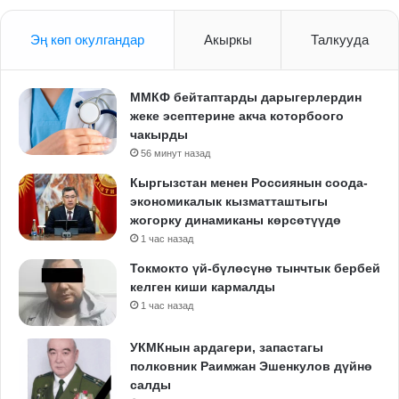
Эң көп окулгандар
Акыркы
Талкууда
ММКФ бейтаптарды дарыгерлердин
жеке эсептерине акча которбоого
чакырды
56 минут назад
Кыргызстан менен Россиянын соода-
экономикалык кызматташтыгы
жогорку динамиканы көрсөтүүдө
1 час назад
Токмокто үй-бүлөсүнө тынчтык бербей
келген киши кармалды
1 час назад
УКМКнын ардагери, запастагы
полковник Раимжан Эшенкулов дүйнө
салды