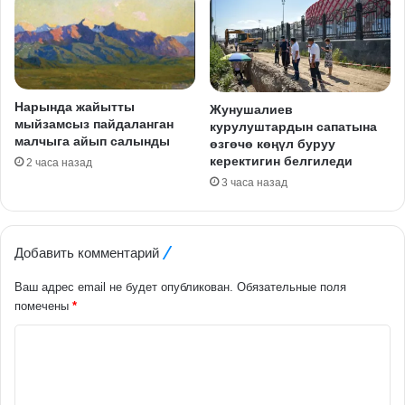
Нарында жайытты
Жунушалиев
мыйзамсыз пайдаланган
курулуштардын сапатына
малчыга айып салынды
өзгөчө көңүл буруу
керектигин белгиледи
2 часа назад
3 часа назад
Добавить комментарий
Ваш адрес email не будет опубликован.
Обязательные поля
помечены
*
К
о
м