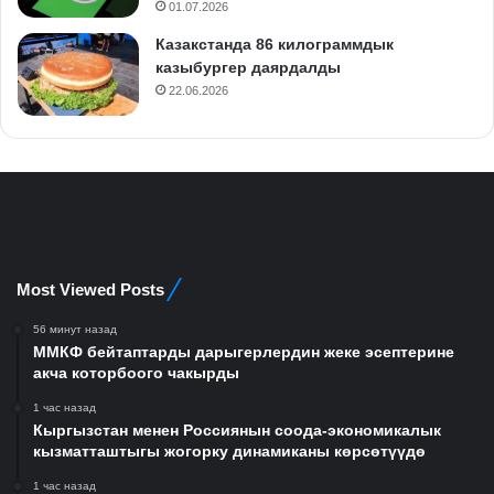
01.07.2026
Казакстанда 86 килограммдык
казыбургер даярдалды
22.06.2026
Most Viewed Posts
56 минут назад
ММКФ бейтаптарды дарыгерлердин жеке эсептерине
акча которбоого чакырды
1 час назад
Кыргызстан менен Россиянын соода-экономикалык
кызматташтыгы жогорку динамиканы көрсөтүүдө
1 час назад