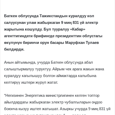
Баткен облусунда Тажикстандын куралдуу кол
салуусунан улам жабыркаган 9 миң 831 үй электр
жарыгына кошулду. Бул тууралуу «Кабар»
агенттигиндеги брифингде президенттин облустагы
өкүлүнүн биринчи орун басары Маруфхан Тулаев
билдирди.
Анын айтымында, учурда Баткен облусунда абал
салыштырмалуу туруктуу. Айрым чек арага жакын жана
куралдуу кагылышуу болгон аймактарда калыбына
келтирүү иштери жүрүп жатат.
“Негизинен Энергетика министрлигинен келген топтор
айылдардагы жабыркаган электр чубалгыларын оңдоо
боюнча кызуу иштеп жатышат. Азыркы учурда 9 миң 831 үй