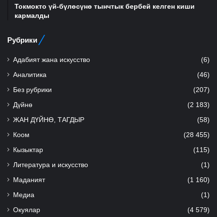
Токмокто үй-бүлөсүнө тынчтык бербей келген киши
кармалды
Рубрики
Адабият жана искусство
(6)
Аналитика
(46)
Без рубрики
(207)
Дүйнө
(2 183)
ЖАН ДҮЙНӨ, ТАГДЫР
(58)
Коом
(28 455)
Кызыктар
(115)
Литература и искусство
(1)
Маданият
(1 160)
Медиа
(1)
Окуялар
(4 579)