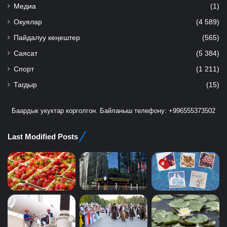
Медиа
(1)
Окуялар
(4 589)
Пайдалуу кеңештер
(565)
Саясат
(5 384)
Спорт
(1 211)
Тагдыр
(15)
Баардык укуктар корголгон. Байланыш телефону: +996555373502
Last Modified Posts