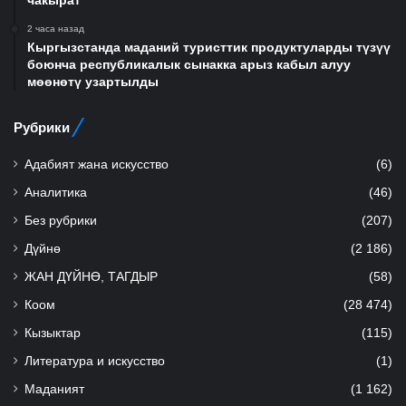
чакырат
2 часа назад
Кыргызстанда маданий туристтик продуктуларды түзүү
боюнча республикалык сынакка арыз кабыл алуу
мөөнөтү узартылды
Рубрики
Адабият жана искусство
(6)
Аналитика
(46)
Без рубрики
(207)
Дүйнө
(2 186)
ЖАН ДҮЙНӨ, ТАГДЫР
(58)
Коом
(28 474)
Кызыктар
(115)
Литература и искусство
(1)
Маданият
(1 162)