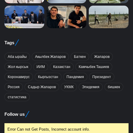
Tags
Аба ырайы
Акылбек Жапаров
Баткен
Жапаров
Жол кырсык
ИИМ
Казакстан
Камчыбек Ташиев
Коронавирус
Кыргызстан
Пандемия
Президент
Россия
Садыр Жапаров
УКМК
Эпидемия
бишкек
статистика
Follow us
Error Can not Get Posts, Incorrect account info.