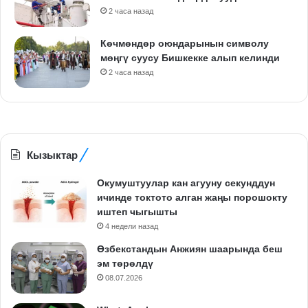
2 часа назад
Көчмөндөр оюндарынын символу
мөңгү суусу Бишкекке алып келинди
2 часа назад
Кызыктар
Окумуштуулар кан агууну секунддун
ичинде токтото алган жаңы порошокту
иштеп чыгышты
4 недели назад
Өзбекстандын Анжиян шаарында беш
эм төрөлдү
08.07.2026