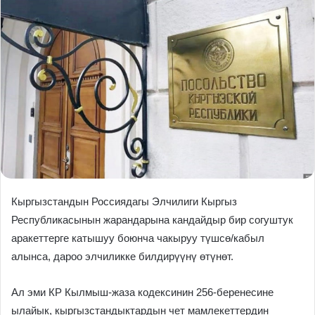
Кыргызстандын Россиядагы Элчилиги Кыргыз
Республикасынын жарандарына кандайдыр бир согуштук
аракеттерге катышуу боюнча чакыруу түшсө/кабыл
алынса, дароо элчиликке билдирүүнү өтүнөт.
Ал эми КР Кылмыш-жаза кодексинин 256-беренесине
ылайык, кыргызстандыктардын чет мамлекеттердин