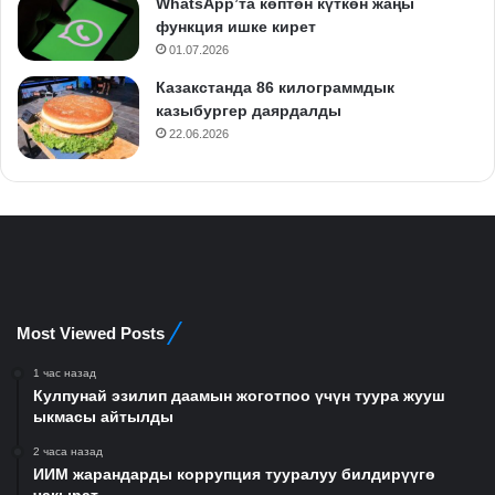
WhatsApp’та көптөн күткөн жаңы
функция ишке кирет
01.07.2026
Казакстанда 86 килограммдык
казыбургер даярдалды
22.06.2026
Most Viewed Posts
1 час назад
Кулпунай эзилип даамын жоготпоо үчүн туура жууш
ыкмасы айтылды
2 часа назад
ИИМ жарандарды коррупция тууралуу билдирүүгө