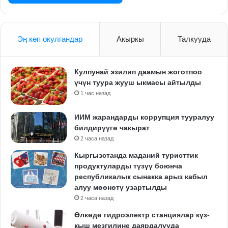
Эң көп окулгандар
Акыркы
Талкууда
Кулпунай эзилип даамын жоготпоо
үчүн туура жууш ыкмасы айтылды
1 час назад
ИИМ жарандарды коррупция тууралуу
билдирүүгө чакырат
2 часа назад
Кыргызстанда маданий туристтик
продуктуларды түзүү боюнча
республикалык сынакка арыз кабыл
алуу мөөнөтү узартылды
2 часа назад
Өлкөдө гидроэлектр станциялар күз-
кыш мезгилине даярдалууда