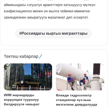
аймагындагы согуштук аракеттерге катышуусу мүлкүн
конфискациялоо менен он жылга чейинки мөөнөткө
эркиндигинен ажыратууга жазаланат деп эскертет.
Россиядагы кыргыз мигранттары
Тектеш кабарлар
ИИМ жарандарды
Өлкөдө гидроэлектр
коррупция тууралуу
станциялар күз-кыш
билдирүүгө чакырат
мезгилине даярдалууда