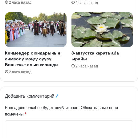
2 часа назад
2 часа назад
Көчмөндөр оюндарынын
8-августка карата аба
символу мөңгү суусу
ырайы
Бишкекке алып келинди
2 часа назад
2 часа назад
Добавить комментарий
Ваш адрес email не будет опубликован.
Обязательные поля
помечены
*
К
о