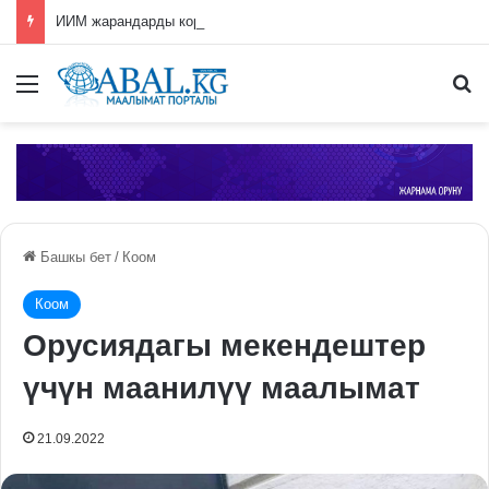
ИИМ жарандарды коррупция тууралуу билдирүүгө чакырат
Меню
П
Башкы бет
/
Коом
Коом
Орусиядагы мекендештер
үчүн маанилүү маалымат
21.09.2022