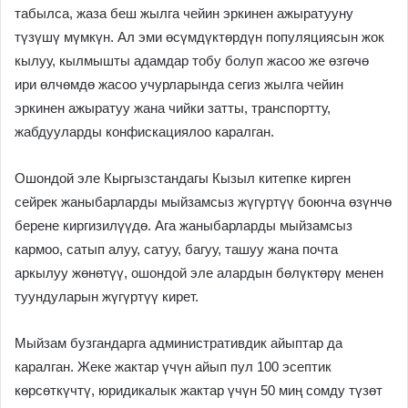
табылса, жаза беш жылга чейин эркинен ажыратууну
түзүшү мүмкүн. Ал эми өсүмдүктөрдүн популяциясын жок
кылуу, кылмышты адамдар тобу болуп жасоо же өзгөчө
ири өлчөмдө жасоо учурларында сегиз жылга чейин
эркинен ажыратуу жана чийки затты, транспортту,
жабдууларды конфискациялоо каралган.
Ошондой эле Кыргызстандагы Кызыл китепке кирген
сейрек жаныбарларды мыйзамсыз жүгүртүү боюнча өзүнчө
берене киргизилүүдө. Ага жаныбарларды мыйзамсыз
кармоо, сатып алуу, сатуу, багуу, ташуу жана почта
аркылуу жөнөтүү, ошондой эле алардын бөлүктөрү менен
туундуларын жүгүртүү кирет.
Мыйзам бузгандарга административдик айыптар да
каралган. Жеке жактар үчүн айып пул 100 эсептик
көрсөткүчтү, юридикалык жактар үчүн 50 миң сомду түзөт