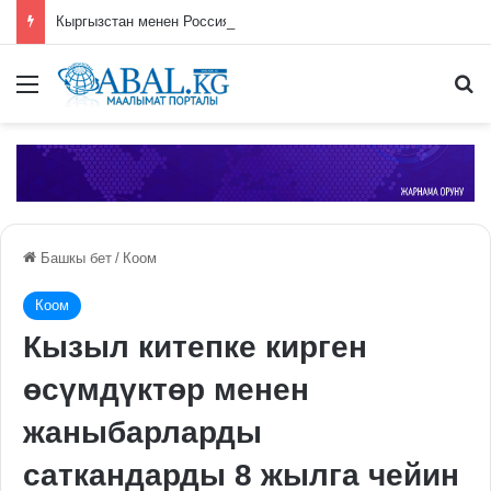
Кыргызстан менен Россиянын соода-экономикалык кызматташтыгы жогорку динамиканы көрсөтүүдө
Меню
П
Башкы бет
/
Коом
Коом
Кызыл китепке кирген
өсүмдүктөр менен
жаныбарларды
саткандарды 8 жылга чейин