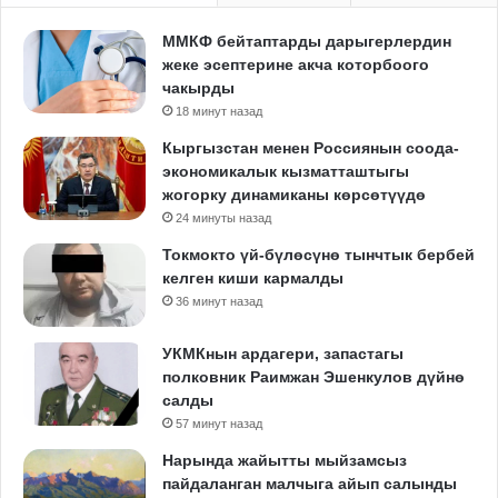
ММКФ бейтаптарды дарыгерлердин
жеке эсептерине акча которбоого
чакырды
18 минут назад
Кыргызстан менен Россиянын соода-
экономикалык кызматташтыгы
жогорку динамиканы көрсөтүүдө
24 минуты назад
Токмокто үй-бүлөсүнө тынчтык бербей
келген киши кармалды
36 минут назад
УКМКнын ардагери, запастагы
полковник Раимжан Эшенкулов дүйнө
салды
57 минут назад
Нарында жайытты мыйзамсыз
пайдаланган малчыга айып салынды