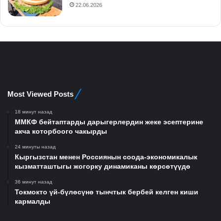
22.06.2026
Most Viewed Posts
18 минут назад
ММКФ бейтаптарды дарыгерлердин жеке эсептерине
акча которбоого чакырды
24 минуты назад
Кыргызстан менен Россиянын соода-экономикалык
кызматташтыгы жогорку динамиканы көрсөтүүдө
36 минут назад
Токмокто үй-бүлөсүнө тынчтык бербей келген киши
кармалды