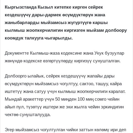
Кыргызстанда Кызыл китепке кирген сейрек
кездешүүчү дары-дармек өсүмдүктөрүн жана
жаныбарларды мыйзамсыз жүгүртүүгө каршы
кылмыш жоопкерчилигин киргизген мыйзам долбоору
коомдук талкууга чыгарылды.
Документте Кылмыш-жаза кодексине жана Укук бузуулар
жөнүндө кодекске өзгөртүүлөрдү киргизүү сунушталган.
Долбоорго ылайык, сейрек кездешүүчү жапайы дары
өсүмдүктөрүн мыйзамсыз чогултуу, сактоо, ташуу, кайра
иштетүү жана сатуу үчүн кылмыш жоопкерчилиги каралат.
Мындай аракеттер үчүн 50 миңден 100 миң сомго чейин
айып пул, түзөтүү иштери же эки жылга чейин эркиндигин
чектөө сунушталууда.
Эгер мыйзамсыз чогултулган чийки заттын көлөмү ири деп