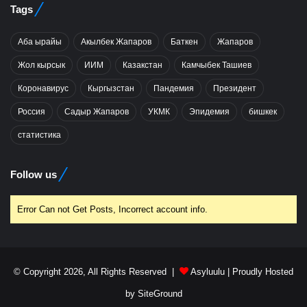
Tags
Аба ырайы
Акылбек Жапаров
Баткен
Жапаров
Жол кырсык
ИИМ
Казакстан
Камчыбек Ташиев
Коронавирус
Кыргызстан
Пандемия
Президент
Россия
Садыр Жапаров
УКМК
Эпидемия
бишкек
статистика
Follow us
Error Can not Get Posts, Incorrect account info.
© Copyright 2026, All Rights Reserved |
Asyluulu
| Proudly Hosted
by
SiteGround