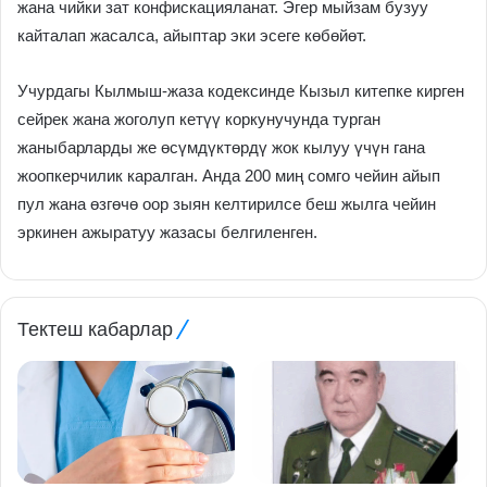
жана чийки зат конфискацияланат. Эгер мыйзам бузуу
кайталап жасалса, айыптар эки эсеге көбөйөт.
Учурдагы Кылмыш-жаза кодексинде Кызыл китепке кирген
сейрек жана жоголуп кетүү коркунучунда турган
жаныбарларды же өсүмдүктөрдү жок кылуу үчүн гана
жоопкерчилик каралган. Анда 200 миң сомго чейин айып
пул жана өзгөчө оор зыян келтирилсе беш жылга чейин
эркинен ажыратуу жазасы белгиленген.
Тектеш кабарлар