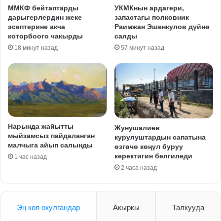
ММКФ бейтаптарды
УКМКнын ардагери,
дарыгерлердин жеке
запастагы полковник
эсептерине акча
Раимжан Эшенкулов дүйнө
которбоого чакырды
салды
18 минут назад
57 минут назад
Нарында жайытты
Жунушалиев
мыйзамсыз пайдаланган
курулуштардын сапатына
малчыга айып салынды
өзгөчө көңүл буруу
керектигин белгиледи
1 час назад
2 часа назад
Эң көп окулгандар
Акыркы
Талкууда