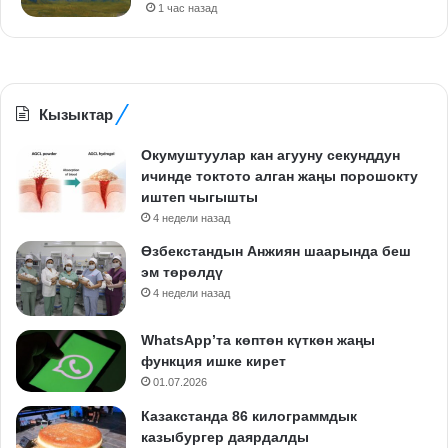
1 час назад
Кызыктар
Окумуштуулар кан агууну секунддун
ичинде токтото алган жаңы порошокту
иштеп чыгышты
4 недели назад
Өзбекстандын Анжиян шаарында беш
эм төрөлдү
4 недели назад
WhatsApp’та көптөн күткөн жаңы
функция ишке кирет
01.07.2026
Казакстанда 86 килограммдык
казыбургер даярдалды