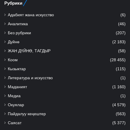
Рубрики
Адабият жана искусство
(6)
Аналитика
(46)
Без рубрики
(207)
Дүйнө
(2 183)
ЖАН ДҮЙНӨ, ТАГДЫР
(58)
Коом
(28 455)
Кызыктар
(115)
Литература и искусство
(1)
Маданият
(1 160)
Медиа
(1)
Окуялар
(4 579)
Пайдалуу кеңештер
(563)
Саясат
(5 377)