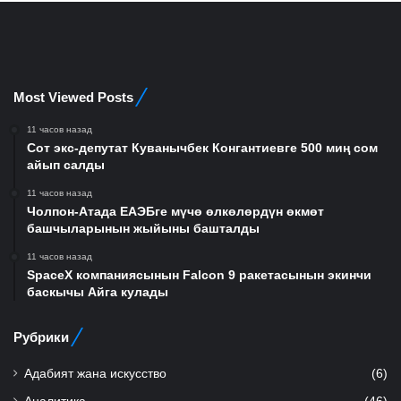
Most Viewed Posts
11 часов назад
Сот экс-депутат Куванычбек Конгантиевге 500 миң сом
айып салды
11 часов назад
Чолпон-Атада ЕАЭБге мүчө өлкөлөрдүн өкмөт
башчыларынын жыйыны башталды
11 часов назад
SpaceX компаниясынын Falcon 9 ракетасынын экинчи
баскычы Айга кулады
Рубрики
Адабият жана искусство
(6)