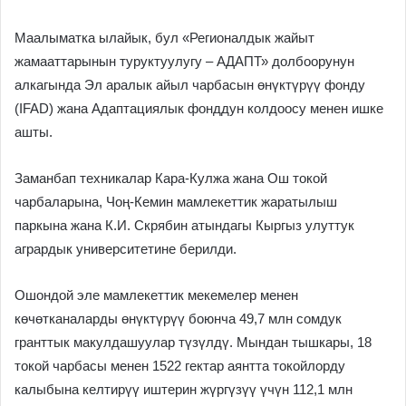
Маалыматка ылайык, бул «Регионалдык жайыт
жамааттарынын туруктуулугу – АДАПТ» долбоорунун
алкагында Эл аралык айыл чарбасын өнүктүрүү фонду
(IFAD) жана Адаптациялык фонддун колдоосу менен ишке
ашты.
Заманбап техникалар Кара-Кулжа жана Ош токой
чарбаларына, Чоң-Кемин мамлекеттик жаратылыш
паркына жана К.И. Скрябин атындагы Кыргыз улуттук
агрардык университетине берилди.
Ошондой эле мамлекеттик мекемелер менен
көчөтканаларды өнүктүрүү боюнча 49,7 млн сомдук
гранттык макулдашуулар түзүлдү. Мындан тышкары, 18
токой чарбасы менен 1522 гектар аянтта токойлорду
калыбына келтирүү иштерин жүргүзүү үчүн 112,1 млн