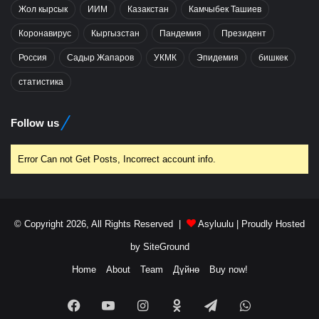
Жол кырсык
ИИМ
Казакстан
Камчыбек Ташиев
Коронавирус
Кыргызстан
Пандемия
Президент
Россия
Садыр Жапаров
УКМК
Эпидемия
бишкек
статистика
Follow us
Error Can not Get Posts, Incorrect account info.
© Copyright 2026, All Rights Reserved |
Asyluulu
| Proudly Hosted
by
SiteGround
Home
About
Team
Дүйнө
Buy now!
Facebook
YouTube
Instagram
Odnoklassniki
Telegram
WhatsApp