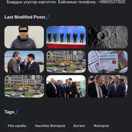
Баардык укуктар корголгон. Байланыш телефону: +996555373502
Last Modified Posts
Tags
Аба ырайы
Акылбек Жапаров
Баткен
Жапаров