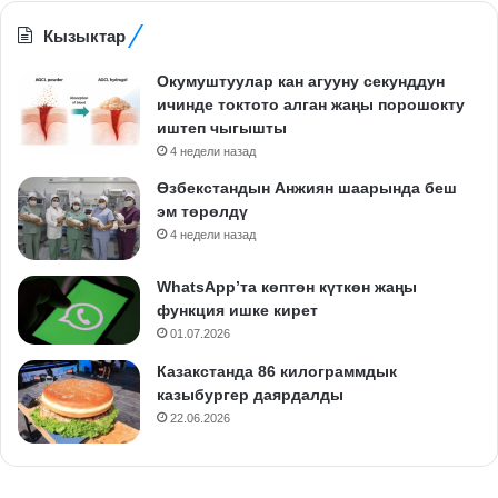
Кызыктар
Окумуштуулар кан агууну секунддун
ичинде токтото алган жаңы порошокту
иштеп чыгышты
4 недели назад
Өзбекстандын Анжиян шаарында беш
эм төрөлдү
4 недели назад
WhatsApp’та көптөн күткөн жаңы
функция ишке кирет
01.07.2026
Казакстанда 86 килограммдык
казыбургер даярдалды
22.06.2026