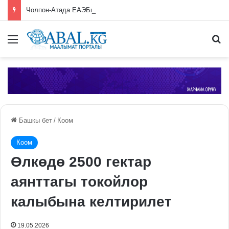
Чолпон-Атада ЕАЭБге мүчө өлкөлөрдүн өкмөт башчыларынын жыйыны башталды
Меню
П
Башкы бет
/
Коом
Коом
Өлкөдө 2500 гектар
аянттагы токойлор
калыбына келтирилет
19.05.2026