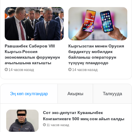
Равшанбек Сабиров VIII
Кыргызстан менен Орусия
Кыргыз-Россия
бирдиктүү мобилдик
экономикалык форумунун
байланыш операторун
ачылышына катышты
түзүүнү пландоодо
14 часов назад
14 часов назад
Эң көп окулгандар
Акыркы
Талкууда
Сот экс-депутат Куванычбек
Конгантиевге 500 миң сом айып салды
11 часов назад