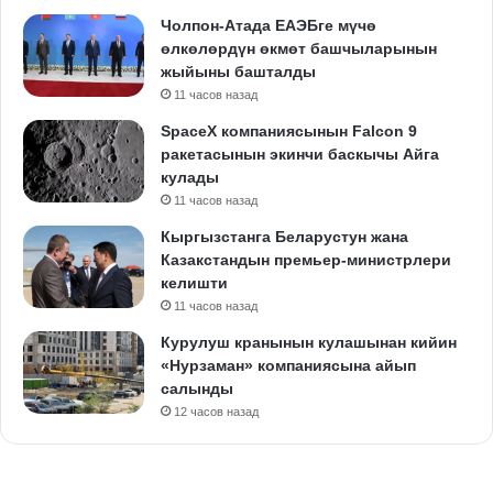
Чолпон-Атада ЕАЭБге мүчө
өлкөлөрдүн өкмөт башчыларынын
жыйыны башталды
11 часов назад
SpaceX компаниясынын Falcon 9
ракетасынын экинчи баскычы Айга
кулады
11 часов назад
Кыргызстанга Беларустун жана
Казакстандын премьер-министрлери
келишти
11 часов назад
Курулуш кранынын кулашынан кийин
«Нурзаман» компаниясына айып
салынды
12 часов назад