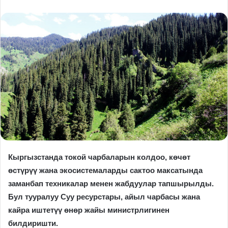
Кыргызстанда токой чарбаларын колдоо, көчөт
өстүрүү жана экосистемаларды сактоо максатында
заманбап техникалар менен жабдуулар тапшырылды.
Бул тууралуу Суу ресурстары, айыл чарбасы жана
кайра иштетүү өнөр жайы министрлигинен
билдиришти.