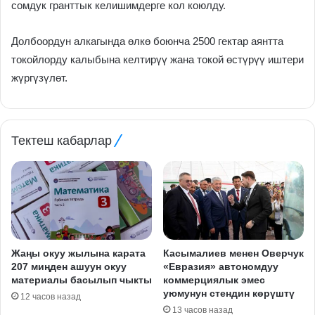
сомдук гранттык келишимдерге кол коюлду.
Долбоордун алкагында өлкө боюнча 2500 гектар аянтта
токойлорду калыбына келтирүү жана токой өстүрүү иштери
жүргүзүлөт.
Тектеш кабарлар
Жаңы окуу жылына карата
Касымалиев менен Оверчук
207 миңден ашуун окуу
«Евразия» автономдуу
материалы басылып чыкты
коммерциялык эмес
уюмунун стендин көрүштү
12 часов назад
13 часов назад