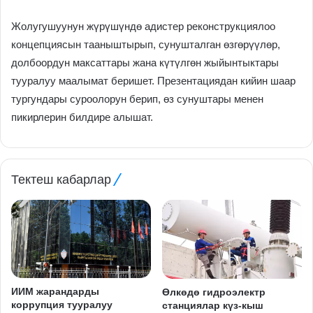
Жолугушуунун жүрүшүндө адистер реконструкциялоо
концепциясын тааныштырып, сунушталган өзгөрүүлөр,
долбоордун максаттары жана күтүлгөн жыйынтыктары
тууралуу маалымат беришет. Презентациядан кийин шаар
тургундары суроолорун берип, өз сунуштары менен
пикирлерин билдире алышат.
Тектеш кабарлар
ИИМ жарандарды
Өлкөдө гидроэлектр
коррупция тууралуу
станциялар күз-кыш