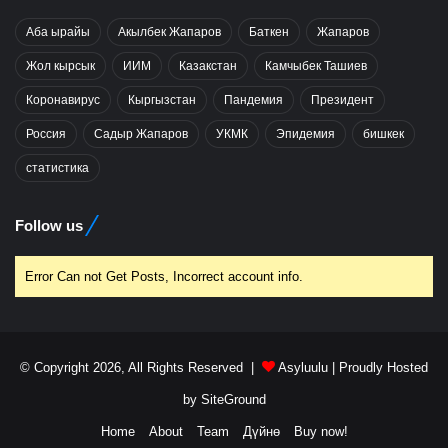
Аба ырайы
Акылбек Жапаров
Баткен
Жапаров
Жол кырсык
ИИМ
Казакстан
Камчыбек Ташиев
Коронавирус
Кыргызстан
Пандемия
Президент
Россия
Садыр Жапаров
УКМК
Эпидемия
бишкек
статистика
Follow us
Error Can not Get Posts, Incorrect account info.
© Copyright 2026, All Rights Reserved |
Asyluulu
| Proudly Hosted
by
SiteGround
Home
About
Team
Дүйнө
Buy now!