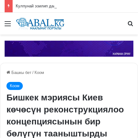
Кулпунай эзилип даамын жоготпоо үчүн туура жууш ыкмасы айтылды
Меню
П
Башкы бет
/
Коом
Коом
Бишкек мэриясы Киев
көчөсүн реконструкциялоо
концепциясынын бир
бөлүгүн тааныштырды