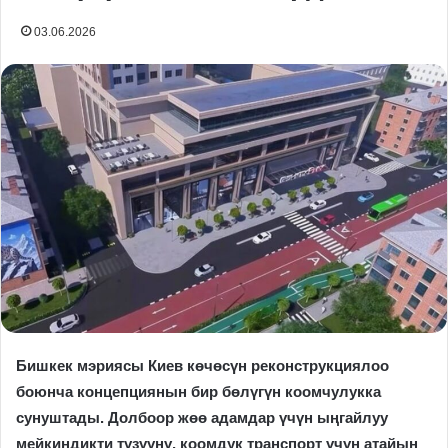
03.06.2026
Бишкек мэриясы Киев көчөсүн реконструкциялоо
боюнча концепциянын бир бөлүгүн коомчулукка
сунуштады. Долбоор жөө адамдар үчүн ыңгайлуу
мейкиндикти түзүүнү, коомдук транспорт үчүн атайын