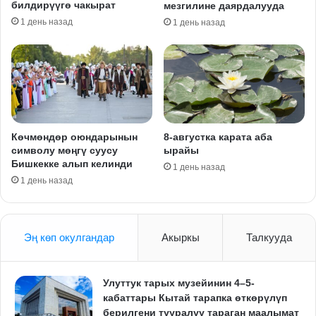
билдирүүгө чакырат
мезгилине даярдалууда
1 день назад
1 день назад
Көчмөндөр оюндарынын
8-августка карата аба
символу мөңгү суусу
ырайы
Бишкекке алып келинди
1 день назад
1 день назад
Эң көп окулгандар
Акыркы
Талкууда
Улуттук тарых музейинин 4–5-
кабаттары Кытай тарапка өткөрүлүп
берилгени тууралуу тараган маалымат