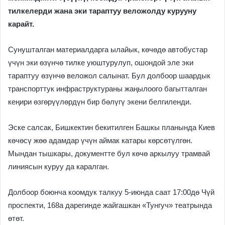
тилкелерди жана эки тараптуу веложолду курууну
карайт.
Сунушталган материалдарга ылайык, көчөдө автобустар
үчүн эки өзүнчө тилке уюштурулуп, ошондой эле эки
тараптуу өзүнчө веложол салынат. Бул долбоор шаардык
транспорттук инфраструктураны жаңылоого багытталган
кеңири өзгөрүүлөрдүн бир бөлүгү экени белгиленди.
Эске салсак, Бишкектин бекитилген Башкы планында Киев
көчөсү жөө адамдар үчүн аймак катары көрсөтүлгөн.
Мындан тышкары, документте бул көчө аркылуу трамвай
линиясын куруу да каралган.
Долбоор боюнча коомдук талкуу 5-июнда саат 17:00дө Чүй
проспекти, 168а дарегинде жайгашкан «Тунгуч» театрында
өтөт.