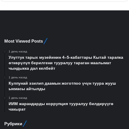
Most Viewed Posts
1 день назад
Улуттук тарых музейинин 4–5-кабаттары Кытай тарапка
өткөрүлүп берилгени тууралуу тараган маалымат
чындыкка дал келбейт
1 день назад
Кулпунай эзилип даамын жоготпоо үчүн туура жууш
ыкмасы айтылды
1 день назад
ИИМ жарандарды коррупция тууралуу билдирүүгө
чакырат
Рубрики