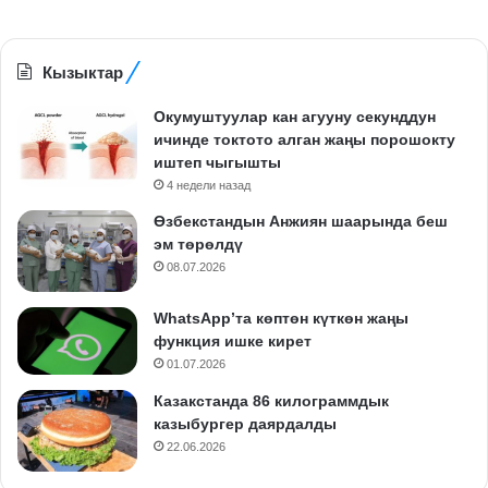
Кызыктар
Окумуштуулар кан агууну секунддун
ичинде токтото алган жаңы порошокту
иштеп чыгышты
4 недели назад
Өзбекстандын Анжиян шаарында беш
эм төрөлдү
08.07.2026
WhatsApp’та көптөн күткөн жаңы
функция ишке кирет
01.07.2026
Казакстанда 86 килограммдык
казыбургер даярдалды
22.06.2026