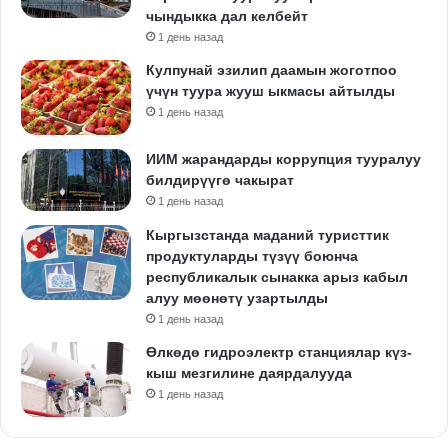
чындыкка дал келбейт
1 день назад
Кулпунай эзилип даамын жоготпоо
үчүн туура жууш ыкмасы айтылды
1 день назад
ИИМ жарандарды коррупция тууралуу
билдирүүгө чакырат
1 день назад
Кыргызстанда маданий туристтик
продуктуларды түзүү боюнча
республикалык сынакка арыз кабыл
алуу мөөнөтү узартылды
1 день назад
Өлкөдө гидроэлектр станциялар күз-
кыш мезгилине даярдалууда
1 день назад