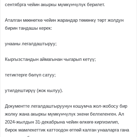
сентябрга чейин акыркы мүмкүнчүлүк берилет.
Аталган мөөнөткө чейин жарандар төмөнкү төрт жолдун
бирин тандашы керек:
унааны легалдаштыруу;
Кыргызстандын аймагынан чыгарып кетүү;
тетиктерге бөлүп сатуу;
утилдештирүү (жок кылуу).
Документте легалдаштыруунун кошумча жол-жобосу бир
жолку жана акыркы мүмкүнчүлүк экени белгиленген. Ал
2024-жылдын 31-декабрына чейин өлкөгө киргизилип,
бирок мамлекеттик каттоодон өтпөй калган унааларга гана