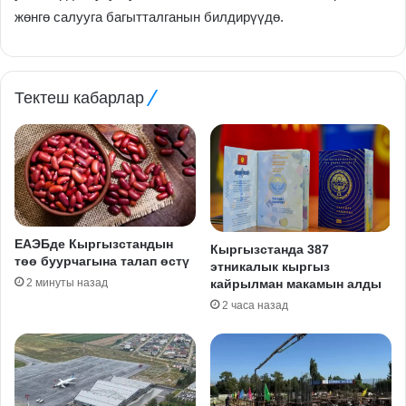
жөнгө салууга багытталганын билдирүүдө.
Тектеш кабарлар
ЕАЭБде Кыргызстандын
Кыргызстанда 387
төө буурчагына талап өстү
этникалык кыргыз
2 минуты назад
кайрылман макамын алды
2 часа назад