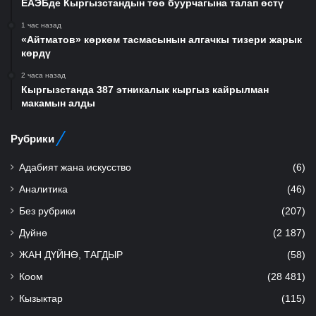
ЕАЭБде Кыргызстандын төө буурчагына талап өстү
1 час назад
«Айтматов» көркөм тасмасынын алгачкы тизери жарык
көрдү
2 часа назад
Кыргызстанда 387 этникалык кыргыз кайрылман
макамын алды
Рубрики
Адабият жана искусство
(6)
Аналитика
(46)
Без рубрики
(207)
Дүйнө
(2 187)
ЖАН ДҮЙНӨ, ТАГДЫР
(58)
Коом
(28 481)
Кызыктар
(115)