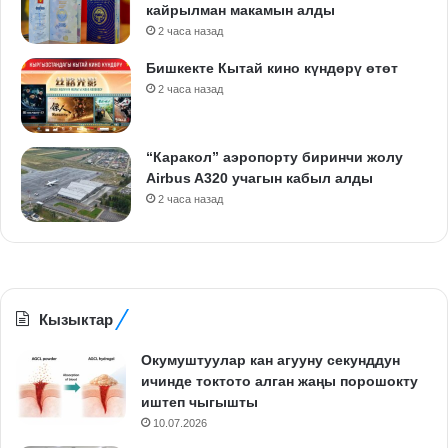
кайрылман макамын алды
2 часа назад
Бишкекте Кытай кино күндөрү өтөт
2 часа назад
“Каракол” аэропорту биринчи жолу
Airbus A320 учагын кабыл алды
2 часа назад
Кызыктар
Окумуштуулар кан агууну секунддун
ичинде токтото алган жаңы порошокту
иштеп чыгышты
10.07.2026