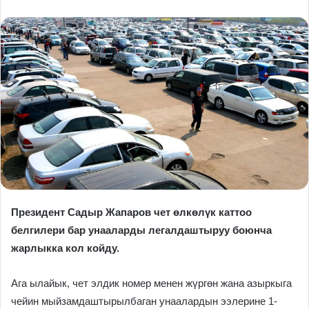
Президент Садыр Жапаров чет өлкөлүк каттоо
белгилери бар унааларды легалдаштыруу боюнча
жарлыкка кол койду.
Ага ылайык, чет элдик номер менен жүргөн жана азыркыга
чейин мыйзамдаштырылбаган унаалардын ээлерине 1-