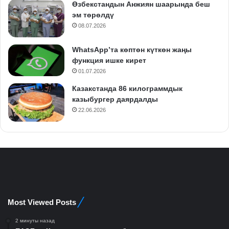
Өзбекстандын Анжиян шаарында беш
эм төрөлдү
08.07.2026
WhatsApp’та көптөн күткөн жаңы
функция ишке кирет
01.07.2026
Казакстанда 86 килограммдык
казыбургер даярдалды
22.06.2026
Most Viewed Posts
2 минуты назад