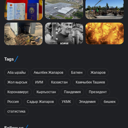
Tags
Аба ырайы
Акылбек Жапаров
Баткен
Жапаров
Жол кырсык
ИИМ
Казакстан
Камчыбек Ташиев
Коронавирус
Кыргызстан
Пандемия
Президент
Россия
Садыр Жапаров
УКМК
Эпидемия
бишкек
статистика
Follow us