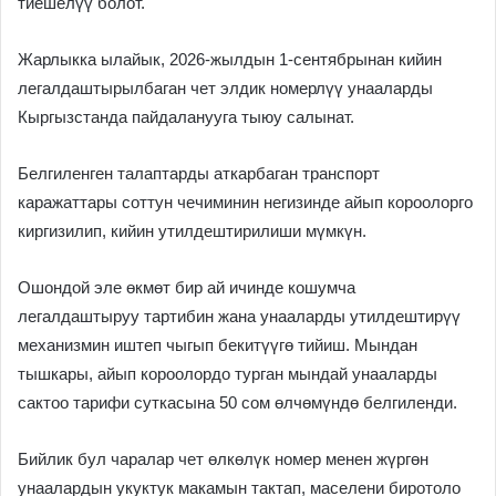
тиешелүү болот.
Жарлыкка ылайык, 2026-жылдын 1-сентябрынан кийин
легалдаштырылбаган чет элдик номерлүү унааларды
Кыргызстанда пайдаланууга тыюу салынат.
Белгиленген талаптарды аткарбаган транспорт
каражаттары соттун чечиминин негизинде айып короолорго
киргизилип, кийин утилдештирилиши мүмкүн.
Ошондой эле өкмөт бир ай ичинде кошумча
легалдаштыруу тартибин жана унааларды утилдештирүү
механизмин иштеп чыгып бекитүүгө тийиш. Мындан
тышкары, айып короолордо турган мындай унааларды
сактоо тарифи суткасына 50 сом өлчөмүндө белгиленди.
Бийлик бул чаралар чет өлкөлүк номер менен жүргөн
унаалардын укуктук макамын тактап, маселени биротоло