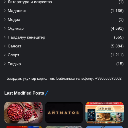
Литература и искусство
(1)
Маданият
(1 166)
Медиа
(1)
Окуялар
(4 591)
Пайдалуу кеңештер
(565)
Саясат
(5 384)
Спорт
(1 211)
Тагдыр
(15)
Баардык укуктар корголгон. Байланыш телефону: +996555373502
Last Modified Posts