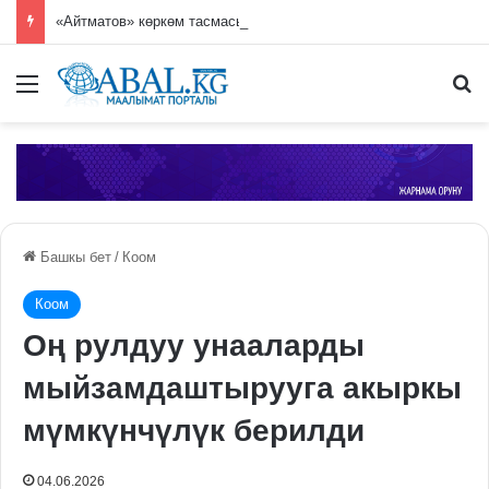
«Айтматов» көркөм тасмасынын алгачкы тизери жарык көрдү
Меню
П
Башкы бет
/
Коом
Коом
Оң рулдуу унааларды
мыйзамдаштырууга акыркы
мүмкүнчүлүк берилди
04.06.2026