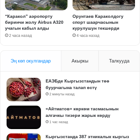
“Каракол” аэропорту
Орунтаев Караколдогу
биринчи жолу Airbus A320
спорт шаарчасынын
учагын кабыл алды
курулушун текшерди
2 часа назад
4 часа назад
Эң көп окулгандар
Акыркы
Талкууда
ЕАЭБде Кыргызстандын төө
буурчагына талап өстү
2 минуты назад
«Айтматов» көркөм тасмасынын
алгачкы тизери жарык көрдү
1 час назад
Кыргызстанда 387 этникалык кыргыз