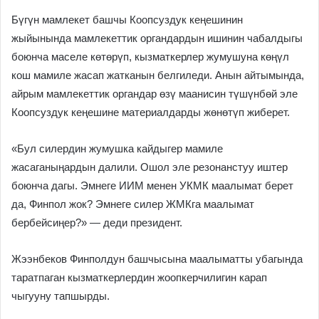
Бүгүн мамлекет башчы Коопсуздук кеңешинин
жыйынында мамлекеттик органдардын ишинин чабалдыгы
боюнча маселе көтөрүп, кызматкерлер жумушуна көңүл
кош мамиле жасап жатканын белгиледи. Анын айтымында,
айрым мамлекеттик органдар өзү маанисин түшүнбөй эле
Коопсуздук кеңешине материалдарды жөнөтүп жиберет.
«Бул силердин жумушка кайдыгер мамиле
жасаганыңардын далили. Ошол эле резонанстуу иштер
боюнча дагы. Эмнеге ИИМ менен УКМК маалымат берет
да, Финпол жок? Эмнеге силер ЖМКга маалымат
бербейсиңер?» — деди президент.
Жээнбеков Финполдун башчысына маалыматты убагында
таратпаган кызматкерлердин жоопкерчилигин карап
чыгууну тапшырды.