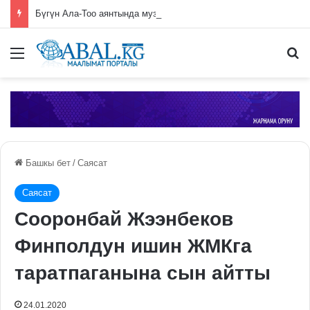
Бүгүн Ала-Тоо аянтында музыкалык кече өтөт
Меню
П
Башкы бет
/
Саясат
Саясат
Сооронбай Жээнбеков
Финполдун ишин ЖМКга
таратпаганына сын айтты
24.01.2020