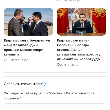
15 часов назад
Кыргызстанга Беларустун
Кыргызстан менен
жана Казакстандын
Россиянын соода-
премьер-министрлери
экономикалык
келишти
кызматташтыгы жогорку
динамиканы көрсөтүүдө
16 часов назад
21 час назад
Добавить комментарий
Ваш адрес email не будет опубликован.
Обязательные поля
помечены
*
К