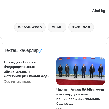
Abal.kg
Жээнбеков
Сын
Финпол
Тектеш кабарлар
Президент Россия
Федерациясынын
аймактарынын
жетекчилерин кабыл алды
32 минуты назад
Чолпон-Атада ЕАЭБге мүчө
өлкөлөрдүн өкмөт
башчыларынын жыйыны
башталды