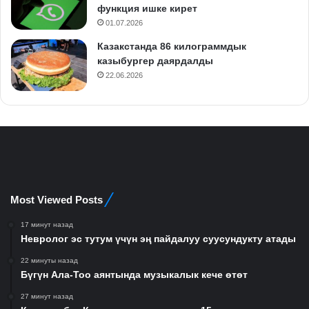
функция ишке кирет
01.07.2026
Казакстанда 86 килограммдык
казыбургер даярдалды
22.06.2026
Most Viewed Posts
17 минут назад
Невролог эс тутум үчүн эң пайдалуу суусундукту атады
22 минуты назад
Бүгүн Ала-Тоо аянтында музыкалык кече өтөт
27 минут назад