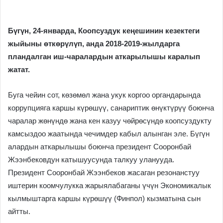
Бүгүн, 24-январда, Коопсуздук кеңешинин кезектеги
жыйыны өткөрүлүп, анда 2018-2019-жылдарга
пландалган иш-чаралардын аткарылышы каралып
жатат.
Буга чейин сот, көзөмөл жана укук коргоо органдарында
коррупцияга каршы күрөшүү, санариптик өнүктүрүү боюнча
чаралар жөнүндө жана кен казуу чөйрөсүндө коопсуздукту
камсыздоо жаатында чечимдер кабыл алынган эле. Бүгүн
алардын аткарылышы боюнча президент Сооронбай
Жээнбековдун катышуусунда талкуу уланууда.
Президент Сооронбай Жээнбеков жасаган резонанстуу
иштерин коомчулукка жарыялабаганы үчүн Экономикалык
кылмыштарга каршы күрөшүү (Финпол) кызматына сын
айтты.