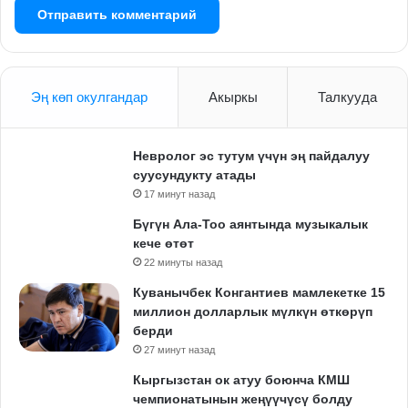
Эң көп окулгандар
Акыркы
Талкууда
Невролог эс тутум үчүн эң пайдалуу
суусундукту атады
17 минут назад
Бүгүн Ала-Тоо аянтында музыкалык
кече өтөт
22 минуты назад
Куванычбек Конгантиев мамлекетке 15
миллион долларлык мүлкүн өткөрүп
берди
27 минут назад
Кыргызстан ок атуу боюнча КМШ
чемпионатынын жеңүүчүсү болду