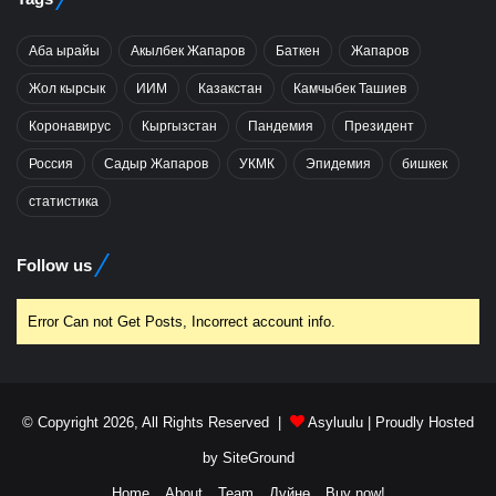
Аба ырайы
Акылбек Жапаров
Баткен
Жапаров
Жол кырсык
ИИМ
Казакстан
Камчыбек Ташиев
Коронавирус
Кыргызстан
Пандемия
Президент
Россия
Садыр Жапаров
УКМК
Эпидемия
бишкек
статистика
Follow us
Error Can not Get Posts, Incorrect account info.
© Copyright 2026, All Rights Reserved |
Asyluulu
| Proudly Hosted
by
SiteGround
Home
About
Team
Дүйнө
Buy now!