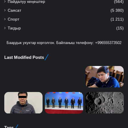
Пайдалуу кеңештер
(564)
Саясат
(5 380)
Спорт
(1 211)
Тагдыр
(15)
Баардык укуктар корголгон. Байланыш телефону: +996555373502
Last Modified Posts
Tags