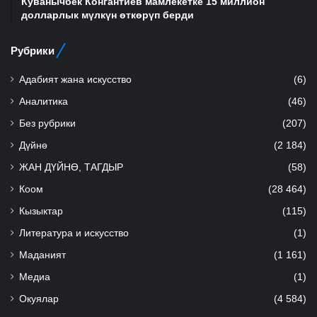
Куванычбек Конгантиев мамлекетке 15 миллион
долларлык мүлкүн өткөрүп берди
Рубрики
Адабият жана искусство
(6)
Аналитика
(46)
Без рубрики
(207)
Дүйнө
(2 184)
ЖАН ДҮЙНӨ, ТАГДЫР
(58)
Коом
(28 464)
Кызыктар
(115)
Литература и искусство
(1)
Маданият
(1 161)
Медиа
(1)
Окуялар
(4 584)