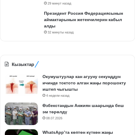
29 минут назад
Президент Россия Федерациясынын
аймактарынын жетекчилерин кабыл
алды
32 минуты назад
Кызыктар
Окумуштуулар кан агууну секунддун
ичинде токтото алган жаңы порошокту
иштеп чыгышты
4 недели назад
Өзбекстандын Анжиян шаарында беш
эм төрөлдү
08.07.2026
WhatsApp’та көптөн күткөн жаңы