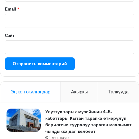
й
Email
*
*
Сайт
Эң көп окулгандар
Акыркы
Талкууда
Улуттук тарых музейинин 4–5-
кабаттары Кытай тарапка өткөрүлүп
берилгени тууралуу тараган маалымат
чындыкка дал келбейт
1 день назад