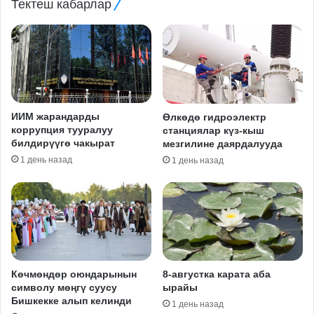
Тектеш кабарлар
ИИМ жарандарды
Өлкөдө гидроэлектр
коррупция тууралуу
станциялар күз-кыш
билдирүүгө чакырат
мезгилине даярдалууда
1 день назад
1 день назад
Көчмөндөр оюндарынын
8-августка карата аба
символу мөңгү суусу
ырайы
Бишкекке алып келинди
1 день назад