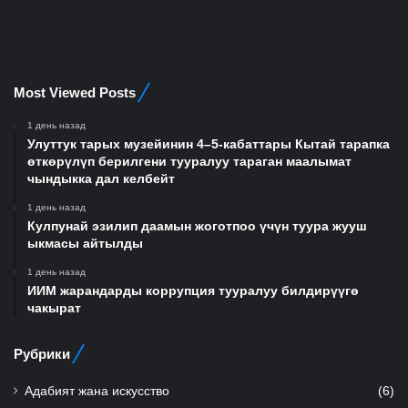
Most Viewed Posts
1 день назад
Улуттук тарых музейинин 4–5-кабаттары Кытай тарапка
өткөрүлүп берилгени тууралуу тараган маалымат
чындыкка дал келбейт
1 день назад
Кулпунай эзилип даамын жоготпоо үчүн туура жууш
ыкмасы айтылды
1 день назад
ИИМ жарандарды коррупция тууралуу билдирүүгө
чакырат
Рубрики
Адабият жана искусство
(6)