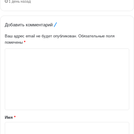
1 день назад
Добавить комментарий
Ваш адрес email не будет опубликован.
Обязательные поля
помечены
*
К
о
м
м
е
н
т
а
Имя
*
р
и