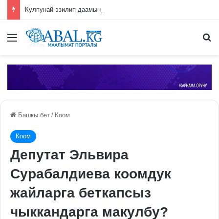
Кулпунай эзилип даамын жоготпоо үчүн туура жууш ыкмасы айтылды
Меню
П
Башкы бет
/
Коом
Коом
Депутат Эльвира
Сурабалдиева коомдук
жайларга беткапсыз
чыккандарга макулбу?