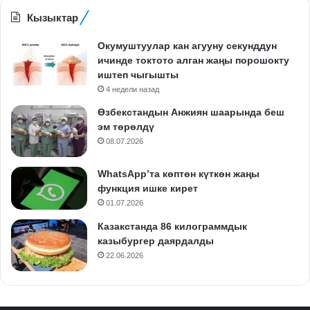
Кызыктар
Окумуштуулар кан агууну секунддун
ичинде токтото алган жаңы порошокту
иштеп чыгышты
4 недели назад
Өзбекстандын Анжиян шаарында беш
эм төрөлдү
08.07.2026
WhatsApp’та көптөн күткөн жаңы
функция ишке кирет
01.07.2026
Казакстанда 86 килограммдык
казыбургер даярдалды
22.06.2026