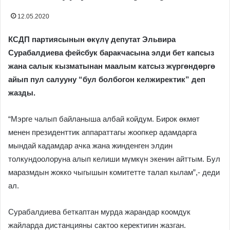
12.05.2020
КСДП партиясынын өкүлү депутат Эльвира
Сурабалдиева фейсбук баракчасына элди бет капсыз
жана салык кызматынан маалым катсыз жүргөндөргө
айып пул салууну “бул болбогон келжиректик” деп
жазды.
“Мэрге чалып байланыша албай койдум. Бирок өкмөт
менен президенттик аппараттагы жоопкер адамдарга
мындай кадамдар ачка жана жинденген элдин
толкундоолоруна алып келиши мүмкүн экенин айттым. Бул
маразмдын жокко чыгышын комитетте талап кылам”,- деди
ал.
Сурабалдиева беткаптан мурда жарандар коомдук
жайларда дистанцияны сактоо керектигин жазган.