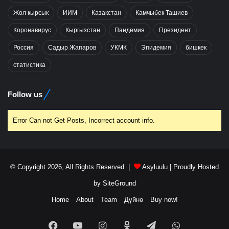
Жол кырсык
ИИМ
Казакстан
Камчыбек Ташиев
Коронавирус
Кыргызстан
Пандемия
Президент
Россия
Садыр Жапаров
УКМК
Эпидемия
бишкек
статистика
Follow us
Error Can not Get Posts, Incorrect account info.
© Copyright 2026, All Rights Reserved |
Asyluulu
| Proudly Hosted
by
SiteGround
Home
About
Team
Дүйнө
Buy now!
Facebook
YouTube
Instagram
Odnoklassniki
Telegram
WhatsApp