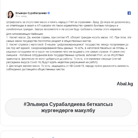
Abal.kg
Эльвира Сурабалдиева беткапсыз
жүргөндөргө макулбу