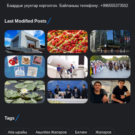
Баардык укуктар корголгон. Байланыш телефону: +996555373502
Last Modified Posts
Tags
Аба ырайы
Акылбек Жапаров
Баткен
Жапаров