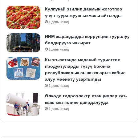
Кулпунай эзилип даамын жоготпоо
үчүн туура жууш ыкмасы айтылды
1 день назад
ИИМ жарандарды коррупция тууралуу
билдирүүгө чакырат
1 день назад
Кыргызстанда маданий туристтик
продуктуларды түзүү боюнча
республикалык сынакка арыз кабыл
алуу мөөнөтү узартылды
1 день назад
Өлкөдө гидроэлектр станциялар күз-
кыш мезгилине даярдалууда
1 день назад