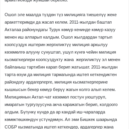
Ошол эле маалда түздөн түз милицияга тиешелүү жеке
аракеттеримди да жасап келем. 2011-жылдан баштап
Акталаа районундагы Турук көмүр кенинде көмүр казуу
менен иш алпарып калдым. Ошол жылдардан тартып
коопсуздук иштерин жергиликтүү милиция аркылуу
көзөмөлгө алууну сунуштап, ушул күнгө чейин милиция
кызматкерлери коопсуздукту жана жергиликтүү эл менен
байланыш тартибин карап берип жатышат. 2011-жылдан
тарта өзүм да милиция тармагында иштеп кеткендиктен
райондогу ардагерлерге, милиция кызматкерлерине
кышкысын бекер көмүр берүү жагын колго алып келем.
Милициянын Актал-чат көзөмөл постун уюштуруп,
имаратын тургузуусуна акча каражатын берип, колдоого
алдым. Бүгүнкү күндө да ар кандай иш-чараларда
көмөктөшкөндүн үстүндөмүн. Ал эми Бишкек шаарында
СОБР кызматында иштеп кеткендер, ардагерлер жана