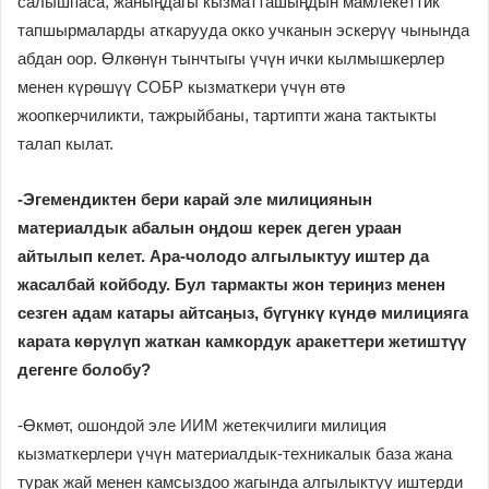
салышпаса, жаныӊдагы кызматташыӊдын мамлекеттик
тапшырмаларды аткарууда окко учканын эскерүү чынында
абдан оор. Өлкөнүн тынчтыгы үчүн ички кылмышкерлер
менен күрөшүү СОБР кызматкери үчүн өтө
жоопкерчиликти, тажрыйбаны, тартипти жана тактыкты
талап кылат.
-Эгемендиктен бери карай эле милициянын
материалдык абалын оӊдош керек деген ураан
айтылып келет. Ара-чолодо алгылыктуу иштер да
жасалбай койбоду. Бул тармакты жон териӊиз менен
сезген адам катары айтсаӊыз, бүгүнкү күндө милицияга
карата көрүлүп жаткан камкордук аракеттери жетиштүү
дегенге болобу?
-Өкмөт, ошондой эле ИИМ жетекчилиги милиция
кызматкерлери үчүн материалдык-техникалык база жана
турак жай менен камсыздоо жагында алгылыктуу иштерди