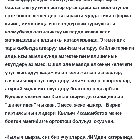
байланыштуу ички иштер органдарынан мөөнөтүнөн
эрте бошоп кеткендер, тагыраагы мурда-кийин форма
кийип, милицияда иштегендер жай турмуштагы
коомубузда алгылыктуу иштерди жасап келе
жаткандардын алдыӊкы катарларында. Эгемендик
тарыхыбызда аткаруу, мыйзам чыгаруу бийликтеринин
алдыӊкы эшелонунда эмгектенген милициянын
өкүлдөрү аз эмес. Ошол эле маалда өлкөнүн келечеги
үчүн жигердүү кадам коюп келе жаткан ишкерлер,
саясый чөйрөнүн өкүлдөрү, илимпоздор, спортчулар,
атургай маданият өкүлдөрү болгондор да арбын.
Бүгүнкү маектешим Кылыч мырза да милициянын
“шинелинен” чыккан. Эмесе, жеке ишкер, “Бирик”
партиясынын лидери Кылыч Исамамбетов менен
болгон маегибизге ортоктош болуӊуз, окурман
.
-Кылыч мырза, сиз бир учурларда ИИМдин катарында