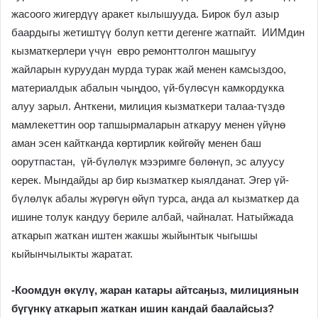
жасоого жигердүү аракет кылышууда. Бирок бул азыр
баардыгы жетиштүү болуп кетти дегенге жатпайт. ИИМдин
кызматкерлери үчүн евро ремонттолгон машыгуу
жайларын куруудан мурда турак жай менен камсыздоо,
материалдык абалын чыӊдоо, үй-бүлөсүн камкордукка
алуу зарыл. Анткени, милиция кызматкери талаа-түздө
мамлекеттин оор тапшырмаларын аткаруу менен үйүнө
аман эсен кайтканда көртирлик көйгөйү менен баш
оорутпастан, үй-бүлөлүк мээримге бөлөнүп, эс алуусу
керек. Мындайды ар бир кызматкер кыялданат. Эгер үй-
бүлөлүк абалы жүрөгүн өйүп турса, анда ал кызматкер да
ишине толук кандуу бериле албай, чайналат. Натыйжада
аткарып жаткан иштен жакшы жыйынтык чыгышы
кыйынчылыкты жаратат.
-Коомдун өкүлү, жаран катары айтсаӊыз, милициянын
бүгүнкү аткарып жаткан ишин кандай баалайсыз?