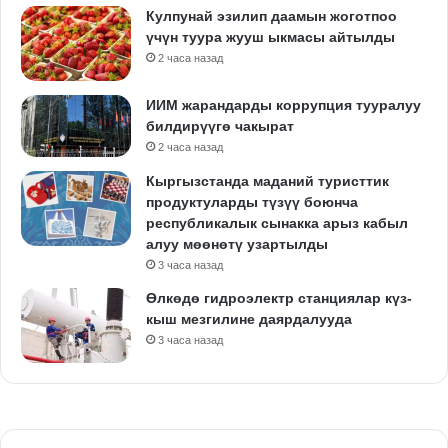
Кулпунай эзилип даамын жоготпоо
үчүн туура жууш ыкмасы айтылды
2 часа назад
ИИМ жарандарды коррупция тууралуу
билдирүүгө чакырат
2 часа назад
Кыргызстанда маданий туристтик
продуктуларды түзүү боюнча
республикалык сынакка арыз кабыл
алуу мөөнөтү узартылды
3 часа назад
Өлкөдө гидроэлектр станциялар күз-
кыш мезгилине даярдалууда
3 часа назад