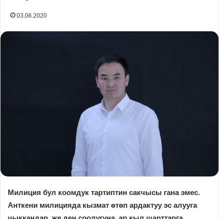
03.06.2020
Милиция бул коомдук тартиптин сакчысы гана эмес.
Анткени милицияда кызмат өтөп ардактуу эс алууга
чыккандар, же ден соолугуна, ар кыл шарттарга