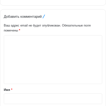
Добавить комментарий
Ваш адрес email не будет опубликован.
Обязательные поля
помечены
*
К
о
м
м
е
н
т
а
Имя
*
р
и