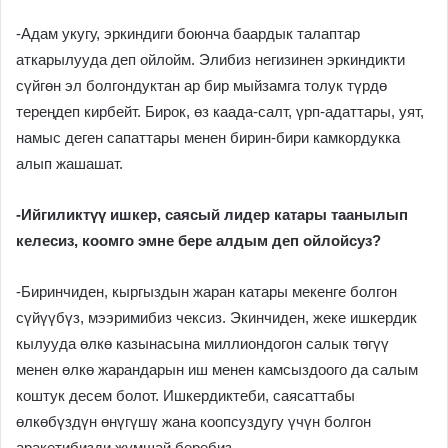
-Адам укугу, эркиндиги боюнча баардык талаптар
аткарылууда деп ойлойм. Элибиз негизинен эркиндикти
сүйгөн эл болгондуктан ар бир мыйзамга толук түрдө
тереӊдеп кирбейт. Бирок, өз каада-салт, үрп-адаттары, уят,
намыс деген сапаттары менен бирин-бири камкордукка
алып жашашат.
-Ийгиликтүү ишкер, саясый лидер катары таанылып
келесиз, коомго эмне бере алдым деп ойлойсуз?
-Биринчиден, кыргыздын жаран катары мекенге болгон
сүйүүбүз, мээримибиз чексиз. Экинчиден, жеке ишкердик
кылууда өлкө казынасына миллиондогон салык төгүү
менен өлкө жарандарын иш менен камсыздоого да салым
коштук десем болот. Ишкердиктеби, саясаттабы
өлкөбүздүн өнүгүшү жана коопсуздугу үчүн болгон
аракетибизди жумшай беребиз.