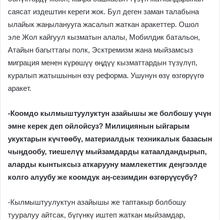
саясат издештин кереги жок. Бул деген заман талабына
ылайык жаӊыланууга жасалып жаткан аракеттер. Ошол
эле Жол кайгуул кызматын алалы, Мобилдик батальон,
Атайын багыттагы полк, Эсктремизм жана мыйзамсыз
миграция менен күрөшүү өӊдүү кызматтардын түзүлүп,
куралып жатышынын өзү реформа. Ушунун өзү өзгөрүүгө
аракет.
-Коомдо кылмыштуулуктун азайышы же болбошу үчүн
эмне керек деп ойлойсуз? Милициянын ыйгарым
укуктарын күчтөөбү, материалдык техникалык базасын
чыӊдообу, тиешелүү мыйзамдарды катаалдандырып,
аларды кынтыксыз аткарууну мамлекеттик деӊгээлде
колго алуубу же коомдук аӊ-сезимдин өзгөрүүсүбү?
-Кылмыштуулуктун азайышы же таптакыр болбошу
тууралуу айтсак, бүгүнкү иштеп жаткан мыйзамдар,