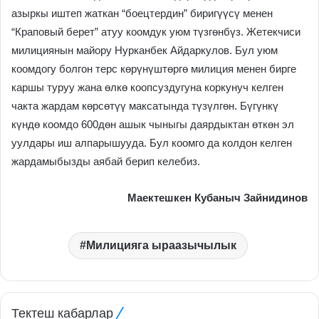
азыркы иштеп жаткан “боецтердин” биригүүсү менен
“Краповый берет” атуу коомдук уюм түзгөнбүз. Жетекчиси
милициянын майору Нурканбек Айдаркулов. Бул уюм
коомдогу болгон терс көрүнүштөргө милиция менен бирге
каршы туруу жана өлкө коопсуздугуна коркунуч келген
чакта жардам көрсөтүү максатында түзүлгөн. Бүгүнкү
күндө коомдо 600дөн ашык чыныгы даярдыктан өткөн эл
уулдары иш алпарышууда. Бул коомго да колдон келген
жардамыбызды аябай берип келебиз.
Маектешкен Кубаныч Зайнидинов
Милицияга ыраазычылык
Тектеш кабарлар