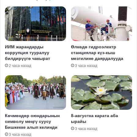
ИИМ жарандарды
Өлкөдө гидроэлектр
коррупция тууралуу
станциялар күз-кыш
билдирүүгө чакырат
мезгилине даярдалууда
2 часа назад
3 часа назад
Көчмөндөр оюндарынын
8-августка карата аба
символу мөңгү суусу
ырайы
Бишкекке алып келинди
3 часа назад
3 часа назад