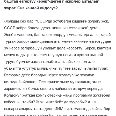
баштап өзгөртүү керек”-деген пикирлер айтылып
жүрөт. Сиз кандай ойдосуз?
-Жакшы сөз бар, “СССРди эстебеген кишинин жүрөгү жок,
СССР кайра болсун деген кишинин мээси жок”-деген.
Эсеби маселен, башка өлкөлөрдүн мисалында алып карай
турган болсок милициянын аты менен кийимин өзгөртүүдөн
эч нерсе өзгөрбөшүн убакыт деле көрсөттү. Бирок, канткен
менен алдыӊкы келечекте ушул негизги нуктан чыкпай
туруп, бүгүнкү заман талабына ылайык, ошол эле
убакытта улуттук милицияны түптөө зарылчылыгы турат.
Реформа десе баардык нерсе жоголуп же жоюлуп
кетчүдөй ойлошот. Тескеринче эмне муктаждык, эмне
зарылчылык болсо ошого ылайыктап өзгөрүү керек да.
Колдонуп жаткан компьютериӊе жаӊы программа жүктөбөй
койсоӊ иштейби? Жок, иштебейт да туурабы? Анын
сыӊары азыркы тапта деле ИИМ системасында кайсы бир
бөлүктөрдү жоюп, кайра башкасын түзүп жаткандарынан