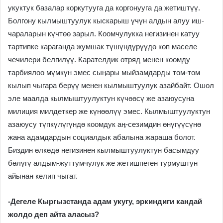
укуктук базалар коркутууга да коргонууга да жетиштүү.
Болгону кылмыштуулук кыскарыш үчүн алдын алуу иш-
чараларын күчтөө зарыл. Коомчулукка негизинен катуу
тартипке караганда жумшак түшүндүрүүдө көп маселе
чечилери белгилүү. Карателдик отряд менен коомду
тарбиялоо мүмкүн эмес сыӊары мыйзамдарды том-том
кылып чыгара берүү менен кылмыштуулук азайбайт. Ошол
эле маалда кылмыштуулуктун күчөөсү же азаюусуна
милиция милдеткер же күнөөлүү эмес. Кылмыштуулуктун
азаюусу түпкүлүгүндө коомдук аӊ-сезимдин өнүгүүсүнө
жана адамдардын социалдык абалына жараша болот.
Биздин өлкөдө негизинен кылмыштуулуктун басымдуу
бөлүгү алдым-жуттумчулук же жетишпеген турмуштун
айынан келип чыгат.
-Дегеле Кыргызстанда адам укугу, эркиндиги кандай
жолдо деп айта аласыз?