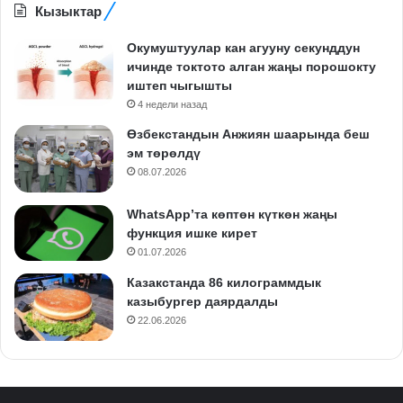
Кызыктар
Окумуштуулар кан агууну секунддун
ичинде токтото алган жаңы порошокту
иштеп чыгышты
4 недели назад
Өзбекстандын Анжиян шаарында беш
эм төрөлдү
08.07.2026
WhatsApp’та көптөн күткөн жаңы
функция ишке кирет
01.07.2026
Казакстанда 86 килограммдык
казыбургер даярдалды
22.06.2026