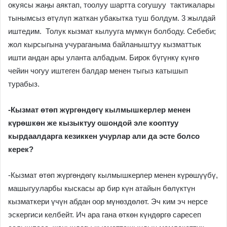
окуясы жаӊы аяктап, тоолуу шартта согушуу тактикалары
тынымсыз өтүлүп жаткан убакытка туш болдум. 3 жылдай
иштедим. Толук кызмат кылууга мүмкүн болбоду. Себеби;
жол кырсыгына учураганыма байланыштуу кызматтык
ишти андан ары уланта албадым. Бирок бүгүнкү күнгө
чейин чогуу иштеген балдар менен тыгыз катышып
турабыз.
-Кызмат өтөп жүргөндөгү кылмышкерлер менен
күрөшкөн же кызыктуу ошондой эле кооптуу
кырдаалдарга кезиккен учурлар али да эсте болсо
керек?
-Кызмат өтөп жүргөндөгү кылмышкерлер менен күрөшүүбү,
машыгууларбы кыскасы ар бир күн атайын бөлүктүн
кызматкери үчүн абдан оор мүнөздөлөт. Эч ким эч нерсе
эскергиси келбейт. Ич ара гана өткөн күндөргө саресеп