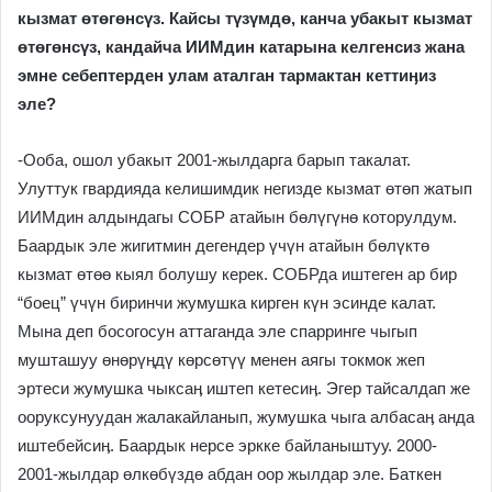
кызмат өтөгөнсүз. Кайсы түзүмдө, канча убакыт кызмат
өтөгөнсүз, кандайча ИИМдин катарына келгенсиз жана
эмне себептерден улам аталган тармактан кеттиӊиз
эле?
-Ооба, ошол убакыт 2001-жылдарга барып такалат.
Улуттук гвардияда келишимдик негизде кызмат өтөп жатып
ИИМдин алдындагы СОБР атайын бөлүгүнө которулдум.
Баардык эле жигитмин дегендер үчүн атайын бөлүктө
кызмат өтөө кыял болушу керек. СОБРда иштеген ар бир
“боец” үчүн биринчи жумушка кирген күн эсинде калат.
Мына деп босогосун аттаганда эле спарринге чыгып
мушташуу өнөрүӊдү көрсөтүү менен аягы токмок жеп
эртеси жумушка чыксаӊ иштеп кетесиӊ. Эгер тайсалдап же
ооруксунуудан жалакайланып, жумушка чыга албасаӊ анда
иштебейсиӊ. Баардык нерсе эркке байланыштуу. 2000-
2001-жылдар өлкөбүздө абдан оор жылдар эле. Баткен