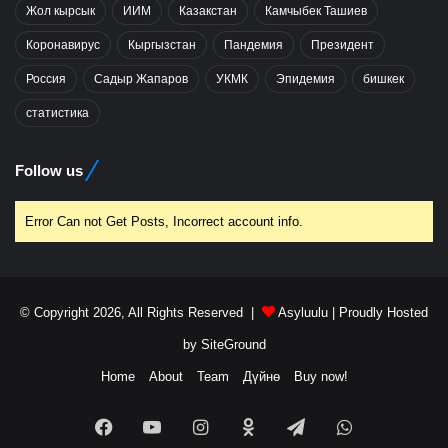
Жол кырсык
ИИМ
Казакстан
Камчыбек Ташиев
Коронавирус
Кыргызстан
Пандемия
Президент
Россия
Садыр Жапаров
УКМК
Эпидемия
бишкек
статистика
Follow us
Error Can not Get Posts, Incorrect account info.
© Copyright 2026, All Rights Reserved |
Asyluulu
| Proudly Hosted
by
SiteGround
Home
About
Team
Дүйнө
Buy now!
Facebook
YouTube
Instagram
Odnoklassniki
Telegram
WhatsApp