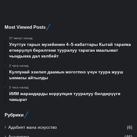
Most Viewed Posts
37 минут назад
Улуттук тарых музейинин 4–5-кабаттары Кытай тарапка
өткөрүлүп берилгени тууралуу тараган маалымат
чындыкка дал келбейт
2 часа назад
Кулпунай эзилип даамын жоготпоо үчүн туура жууш
ыкмасы айтылды
2 часа назад
ИИМ жарандарды коррупция тууралуу билдирүүгө
чакырат
Рубрики
Адабият жана искусство
(6)
Аналитика
(46)