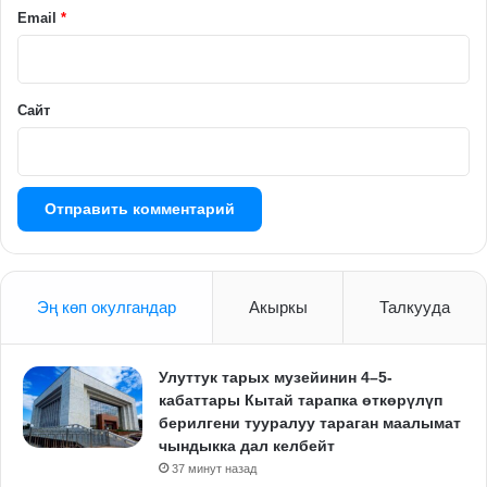
й
Email
*
*
Сайт
Эң көп окулгандар
Акыркы
Талкууда
Улуттук тарых музейинин 4–5-
кабаттары Кытай тарапка өткөрүлүп
берилгени тууралуу тараган маалымат
чындыкка дал келбейт
37 минут назад