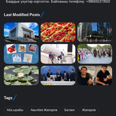
Баардык укуктар корголгон. Байланыш телефону: +996555373502
Last Modified Posts
Tags
Аба ырайы
Акылбек Жапаров
Баткен
Жапаров