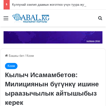
Кулпунай эзилип даамын жоготпоо үчүн туура жууш ыкмасы айтылды
Меню
П
Башкы бет
/
Коом
Коом
Кылыч Исамамбетов:
Милициянын бүгүнкү ишине
ыраазычылык айтышыбыз
керек