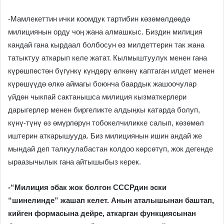
-Мамлекеттин ички коомдук тартибин көзөмөлдөөдө
милициянын орду чоӊ жана алмашкыс. Биздин милиция
кандай гана кырдаал болбосун өз милдеттерин так жана
татыктуу аткарып келе жатат. Кылмыштуулук менен гана
күрөшпөстөн бүгүнкү күндөрү өлкөнү каптаган илдет менен
күрөшүүдө өлкө аймагы боюнча баардык жашоочулар
үйдөн чыкпай сактанышса милиция кызматкерлери
дарыгерлер менен биргеликте алдыӊкы катарда болуп,
күнү-түнү өз өмүрлөрүн тобокелчиликке салып, көзөмөл
иштерин аткарышууда. Биз милициянын ишин андай же
мындай деп талкуулабастан колдоо көрсөтүп, жок дегенде
ыраазычылык гана айтышыбыз керек.
-“Милиция эбак жок болгон СССРдин эски
“шинелинде” жашап келет. Анын аталышынан баштап,
кийген формасына дейре, аткарган функциясынан