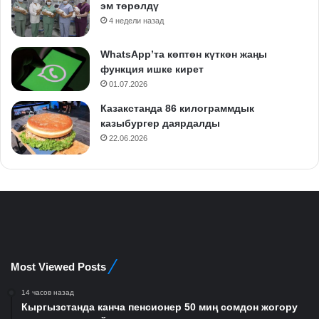
эм төрөлдү
4 недели назад
WhatsApp’та көптөн күткөн жаңы
функция ишке кирет
01.07.2026
Казакстанда 86 килограммдык
казыбургер даярдалды
22.06.2026
Most Viewed Posts
14 часов назад
Кыргызстанда канча пенсионер 50 миң сомдон жогору