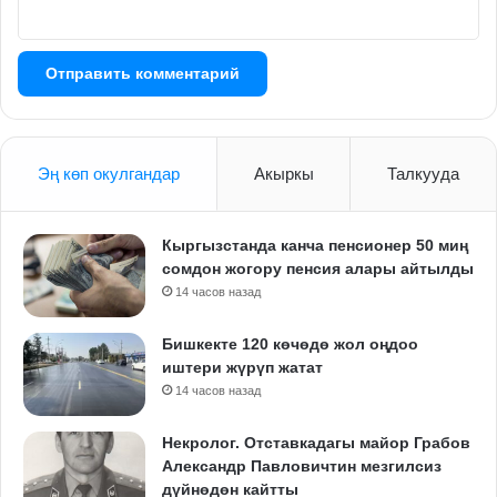
Эң көп окулгандар
Акыркы
Талкууда
Кыргызстанда канча пенсионер 50 миң
сомдон жогору пенсия алары айтылды
14 часов назад
Бишкекте 120 көчөдө жол оңдоо
иштери жүрүп жатат
14 часов назад
Некролог. Отставкадагы майор Грабов
Александр Павловичтин мезгилсиз
дүйнөдөн кайтты