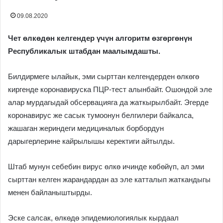
09.08.2020
Чет өлкөдөн келгендер үчүн алгоритм өзгөргөнүн
Республикалык штабдан маалымдашты.
Билдирмеге ылайык, эми сырттан келгендерден өлкөгө
киргенде коронавируска ПЦР-тест алынбайт. Ошондой эле
алар мурдагыдай обсервацияга да жаткырылбайт. Эгерде
коронавирус же сасык тумоонун белгилери байкалса,
жашаган жериндеги медициналык борбордун
дарыгерлерине кайрылышы керектиги айтылды.
Штаб мунун себебин вирус өлкө ичинде көбөйүп, ал эми
сырттан келген жарандардан аз эле катталып жаткандыгы
менен байланыштырды.
Эске салсак, өлкөдө эпидемиологиялык кырдаал