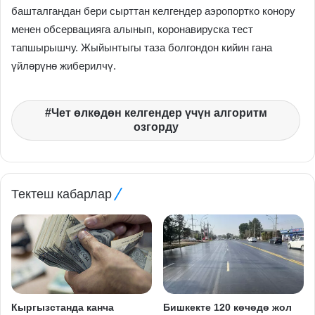
башталгандан бери сырттан келгендер аэропортко конору
менен обсервацияга алынып, коронавируска тест
тапшырышчу. Жыйынтыгы таза болгондон кийин гана
үйлөрүнө жиберилчү.
Чет өлкөдөн келгендер үчүн алгоритм
озгорду
Тектеш кабарлар
Кыргызстанда канча
Бишкекте 120 көчөдө жол