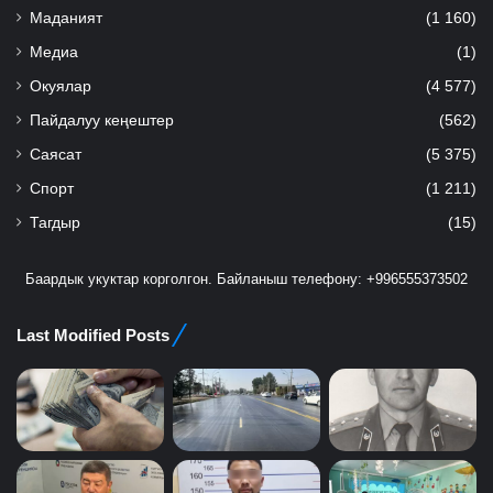
Маданият
(1 160)
Медиа
(1)
Окуялар
(4 577)
Пайдалуу кеңештер
(562)
Саясат
(5 375)
Спорт
(1 211)
Тагдыр
(15)
Баардык укуктар корголгон. Байланыш телефону: +996555373502
Last Modified Posts