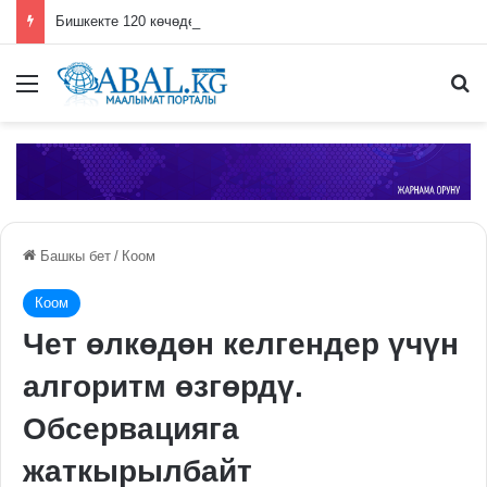
Бишкекте 120 көчөдө жол оңдоо иштери жүрүп жатат
Меню
П
Башкы бет
/
Коом
Коом
Чет өлкөдөн келгендер үчүн
алгоритм өзгөрдү.
Обсервацияга
жаткырылбайт