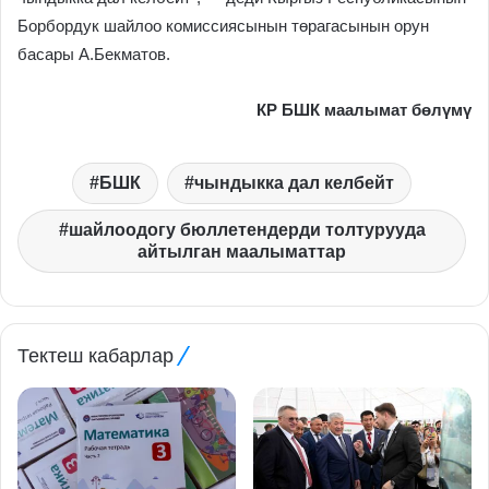
Борбордук шайлоо комиссиясынын төрагасынын орун
басары А.Бекматов.
КР БШК маалымат бөлүмү
БШК
чындыкка дал келбейт
шайлоодогу бюллетендерди толтурууда
айтылган маалыматтар
Тектеш кабарлар