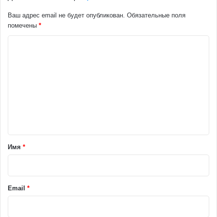
Ваш адрес email не будет опубликован.
Обязательные поля
помечены
*
К
о
м
м
е
н
т
а
Имя
*
р
и
й
Email
*
*