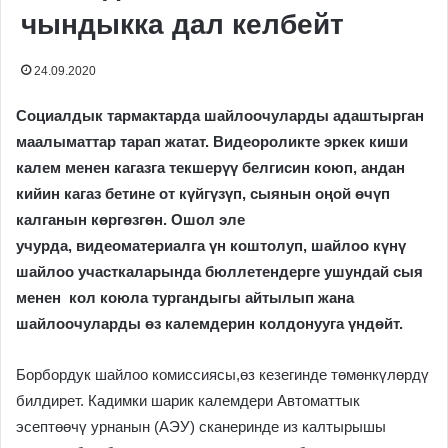
чындыкка дал келбейт
24.09.2020
Социалдык тармактарда шайлоочуларды адаштырган
маалыматтар тарап жатат. Видео
роликте
эркек киши
калем менен кагазга текшерүү белгисин коюп,
андан
кийин кагаз бетине от күйгүзүп, сыянын оңой өчүп
калганын көргөзгөн
. Ошол эле
учурда,
видеоматериалга
үн кош
толу
п, шайлоо күнү
шайлоо участкаларында бюллетендерге ушундай сыя
менен кол коюла т
ургандыгы айтылып
жана
шайлоочуларды өз калемдерин колдонууга үндөйт.
Борбордук шайлоо комиссиясы,өз кезегинде төмөнкүлөрдү
билдирет. Кадимки шарик калемдери Автоматтык
эсептөөчү урнанын (АЭУ) сканеринде из калтырышы