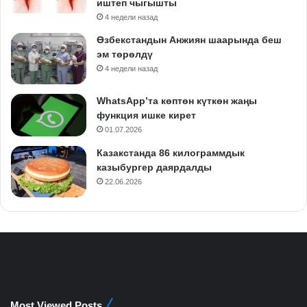
иштеп чыгышты
4 недели назад
Өзбекстандын Анжиян шаарында беш
эм төрөлдү
4 недели назад
WhatsApp’та көптөн күткөн жаңы
функция ишке кирет
01.07.2026
Казакстанда 86 килограммдык
казыбургер даярдалды
22.06.2026
Most Viewed Posts