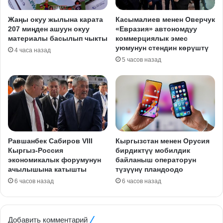
Жаңы окуу жылына карата
Касымалиев менен Оверчук
207 миңден ашуун окуу
«Евразия» автономдуу
материалы басылып чыкты
коммерциялык эмес
уюмунун стендин көрүштү
4 часа назад
5 часов назад
Равшанбек Сабиров VIII
Кыргызстан менен Орусия
Кыргыз-Россия
бирдиктүү мобилдик
экономикалык форумунун
байланыш операторун
ачылышына катышты
түзүүнү пландоодо
6 часов назад
6 часов назад
Добавить комментарий