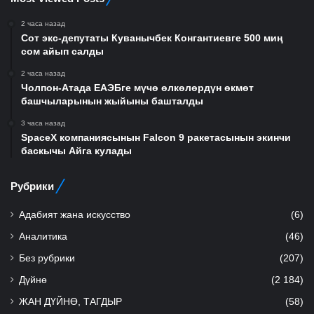
2 часа назад
Сот экс-депутаты Куванычбек Конгантиевге 500 миң
сом айып салды
2 часа назад
Чолпон-Атада ЕАЭБге мүчө өлкөлөрдүн өкмөт
башчыларынын жыйыны башталды
3 часа назад
SpaceX компаниясынын Falcon 9 ракетасынын экинчи
баскычы Айга кулады
Рубрики
Адабият жана искусство
(6)
Аналитика
(46)
Без рубрики
(207)
Дүйнө
(2 184)
ЖАН ДҮЙНӨ, ТАГДЫР
(58)