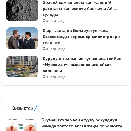
SpaceX компаниясынын Falcon 9
ракетасынын экинчи баскычы Айга
кулады
3 часа назад
Кыргызстанга Беларустун жана
Казакстандын премьер-министрлери
келишти
3 часа назад
Курулуш кранынын кулашынан кийин
«Нурзаман» компаниясына айып
салынды
4 часа назад
Кызыктар
Окумуштуулар кан агууну секунддун
ичинде токтото алган жаңы порошокту