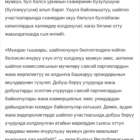
мүмкүн, бул болсо урнанын сканеринин бузулушуна
(булгануусуна) алып барат. Ушуга байланыштуу, шайлоо
участкаларында сканердин окуу бөлүгүн булгабаган
капиллярдык калемдер колдонулат, кагаз бетине отту
жакындатканда сыя өчпөйт.
«Мындан тышкары, шайлоочунун бюллетендеги койгон
белгисин өчүрүү үчүн отту колдонуу мүмкүн эмес, анткени
шайлоо комиссиясынын мүчөлөрү саясий партиялардын
жана жергиликтүү өз алдынча башкаруу органдарынын
өкүлдөрүнөн түзүлөт. Добуш берүү учурунда жана
добуштарды эсептөө учурунда саясий партиялардын
байкоочулары жана коммерциялык эмес уюмдардан
дайындалган коомдук байкоочулар катышат. Демек, аудио
жана видеороликтерде шайлоо участкасында добуш берүү
учурунда колдонулган атайын маркердин сыясы оттун
жардамы менен өчүрүлүшү мүмкүн деген маалымат
чындыкка дал келбейт”, — деди Кыргыз Республикасынын