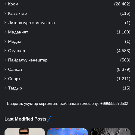
Коом
(28 462)
Кызыктар
(115)
Литература и искусство
(1)
Маданият
(1 160)
Медиа
(1)
Окуялар
(4 583)
Пайдалуу кеңештер
(563)
Саясат
(5 379)
Спорт
(1 211)
Тагдыр
(15)
Баардык укуктар корголгон. Байланыш телефону: +996555373502
Last Modified Posts