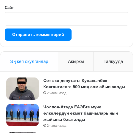
Сайт
Эң көп окулгандар
Акыркы
Талкууда
Сот экс-депутаты Куванычбек
Конгантиевге 500 миң сом айып салды
2 часа назад
Чолпон-Атада ЕАЭБге мүчө
өлкөлөрдүн өкмөт башчыларынын
жыйыны башталды
2 часа назад