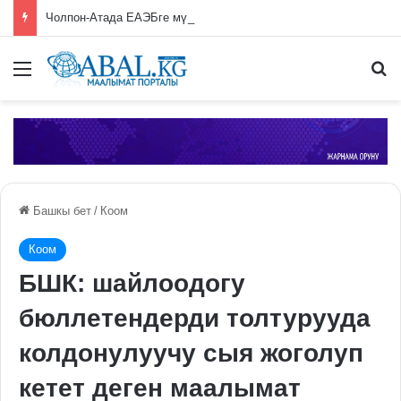
Чолпон-Атада ЕАЭБге мүчө өлкөлөрдүн өкмөт башчыларынын жыйыны башталды
Меню
П
Башкы бет
/
Коом
Коом
БШК: шайлоодогу
бюллетендерди толтурууда
колдонулуучу сыя жоголуп
кетет деген маалымат