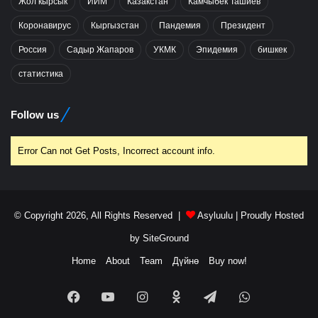
Жол кырсык
ИИМ
Казакстан
Камчыбек Ташиев
Коронавирус
Кыргызстан
Пандемия
Президент
Россия
Садыр Жапаров
УКМК
Эпидемия
бишкек
статистика
Follow us
Error Can not Get Posts, Incorrect account info.
© Copyright 2026, All Rights Reserved |
Asyluulu
| Proudly Hosted
by
SiteGround
Home
About
Team
Дүйнө
Buy now!
Facebook
YouTube
Instagram
Odnoklassniki
Telegram
WhatsApp