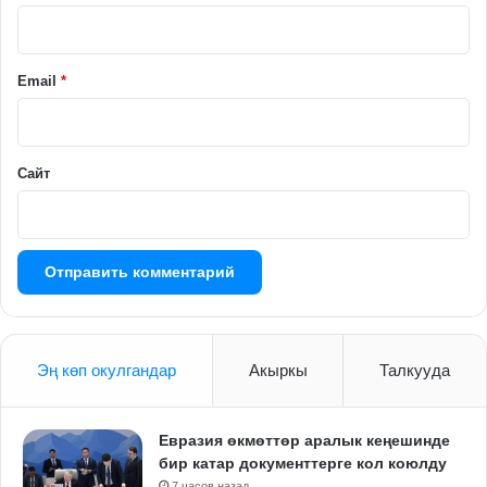
р
и
й
Email
*
*
Сайт
Эң көп окулгандар
Акыркы
Талкууда
Евразия өкмөттөр аралык кеңешинде
бир катар документтерге кол коюлду
7 часов назад