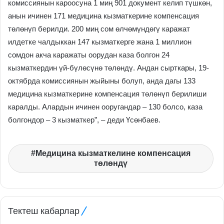
комиссиянын кароосуна 1 миң 901 документ келип түшкөн,
анын ичинен 171 медицина кызматкерине компенсация
төлөнүп берилди. 200 миң сом өлчөмүндөгү каражат
илдетке чалдыккан 147 кызматкерге жана 1 миллион
сомдон акча каражаты оорудан каза болгон 24
кызматкердин үй-бүлөсүнө төлөндү. Андан сырткары, 19-
октябрда комиссиянын жыйыны болуп, анда дагы 133
медицина кызматкерине компенсация төлөнүп берилиши
каралды. Алардын ичинен ооругандар – 130 болсо, каза
болгондор – 3 кызматкер”, – деди Үсөнбаев.
Медицина кызматкелине компенсация
төлөндү
Тектеш кабарлар