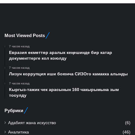
Most Viewed Posts
7 часов назад
Евразия өкмөттөр аралык кеңешинде бир катар
документтерге кол коюлду
7 часов назад
Лизун коррупция иши боюнча СИЗОго камакка алынды
7 часов назад
Кыргыз-тажик чек арасынын 160 чакырымына зым
тосулду
Рубрики
Адабият жана искусство
(6)
Аналитика
(46)