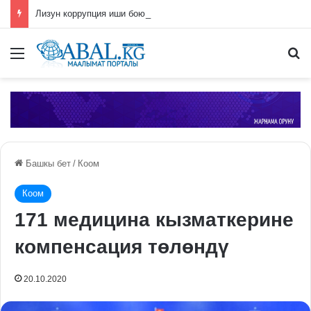
Лизун коррупция иши боюнча СИЗОго камакка алынды
Меню
П
Башкы бет
/
Коом
Коом
171 медицина кызматкерине
компенсация төлөндү
20.10.2020