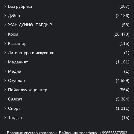
Без рубрики
(207)
Дүйнө
(2 186)
ЖАН ДҮЙНӨ, ТАГДЫР
(58)
Коом
(28 470)
Кызыктар
(115)
Литература и искусство
(1)
Маданият
(1 161)
Медиа
(1)
Окуялар
(4 589)
Пайдалуу кеңештер
(564)
Саясат
(5 384)
Спорт
(1 211)
Тагдыр
(15)
Баардык укуктар корголгон. Байланыш телефону: +996555373502