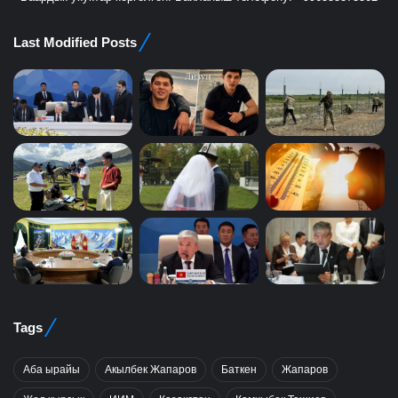
Last Modified Posts
Tags
Аба ырайы
Акылбек Жапаров
Баткен
Жапаров