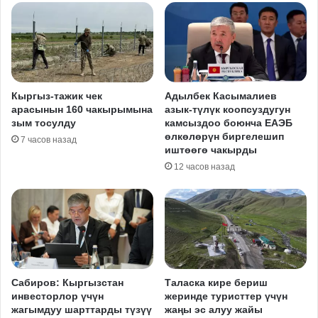
Кыргыз-тажик чек
Адылбек Касымалиев
арасынын 160 чакырымына
азык-түлүк коопсуздугун
зым тосулду
камсыздоо боюнча ЕАЭБ
өлкөлөрүн биргелешип
7 часов назад
иштөөгө чакырды
12 часов назад
Сабиров: Кыргызстан
Таласка кире бериш
инвесторлор үчүн
жеринде туристтер үчүн
жагымдуу шарттарды түзүү
жаңы эс алуу жайы