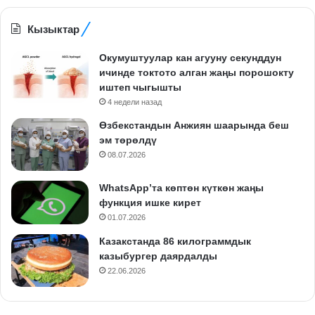
Кызыктар
Окумуштуулар кан агууну секунддун
ичинде токтото алган жаңы порошокту
иштеп чыгышты
4 недели назад
Өзбекстандын Анжиян шаарында беш
эм төрөлдү
08.07.2026
WhatsApp’та көптөн күткөн жаңы
функция ишке кирет
01.07.2026
Казакстанда 86 килограммдык
казыбургер даярдалды
22.06.2026