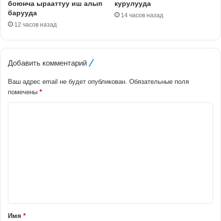
боюнча ырааттуу иш алып
курулууда
барууда
14 часов назад
12 часов назад
Добавить комментарий
Ваш адрес email не будет опубликован.
Обязательные поля
помечены
*
К
о
м
м
е
н
т
а
Имя
*