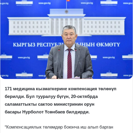
171 медицина кызматкерине компенсация төлөнүп
берилди. Бул тууралуу бүгүн, 20-октябрда
саламаттыкты сактоо министринин орун
басары Нурболот Үсөнбаев билдирди.
“Компенсациялык төлөмдөр боюнча иш алып барган