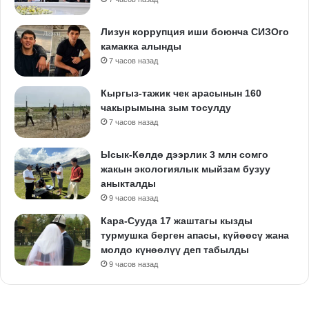
Лизун коррупция иши боюнча СИЗОго
камакка алынды
7 часов назад
Кыргыз-тажик чек арасынын 160
чакырымына зым тосулду
7 часов назад
Ысык-Көлдө дээрлик 3 млн сомго
жакын экологиялык мыйзам бузуу
аныкталды
9 часов назад
Кара-Сууда 17 жаштагы кызды
турмушка берген апасы, күйөөсү жана
молдо күнөөлүү деп табылды
9 часов назад