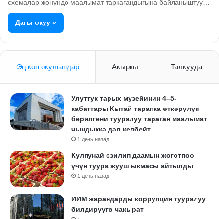
схемалар жөнүндө маалымат таркагандыгына байланыштуу…
Дагы окуу »
Эң көп окулгандар
Акыркы
Талкууда
Улуттук тарых музейинин 4–5-
кабаттары Кытай тарапка өткөрүлүп
берилгени тууралуу тараган маалымат
чындыкка дал келбейт
1 день назад
Кулпунай эзилип даамын жоготпоо
үчүн туура жууш ыкмасы айтылды
1 день назад
ИИМ жарандарды коррупция тууралуу
билдирүүгө чакырат