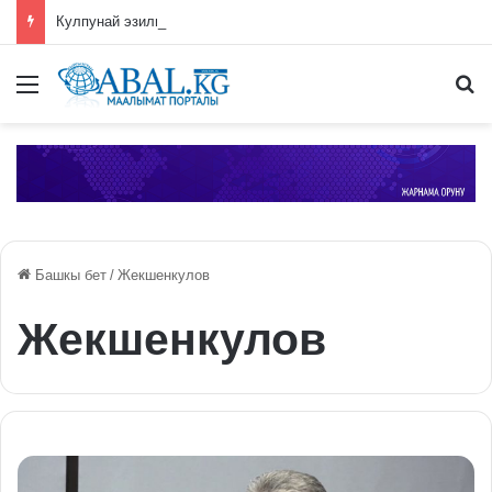
Кулпунай эзилип даамын жоготпоо үчүн туура жууш ыкмасы айтылды
Меню
П
Башкы бет
/
Жекшенкулов
Жекшенкулов