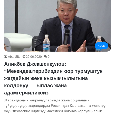
Коом
Abal Site
22.06.2020
0
Аликбек Джекшенкулов:
“Мекендештерибиздин оор турмуштук
жагдайын жеке кызыкчылыгына
колдонуу — ыплас жана
адамгерчиликсиз
Жарандардын кайрылууларында жана социалдык
түйүндөрүндө жарандарды Россиядан Кыргызтанга жөнөтүү
үчүн тизмесине киргизүү маселеси боюнча коррупциялык