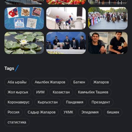
Tags
Аба ырайы
Акылбек Жапаров
Баткен
Жапаров
Жол кырсык
ИИМ
Казакстан
Камчыбек Ташиев
Коронавирус
Кыргызстан
Пандемия
Президент
Россия
Садыр Жапаров
УКМК
Эпидемия
бишкек
статистика