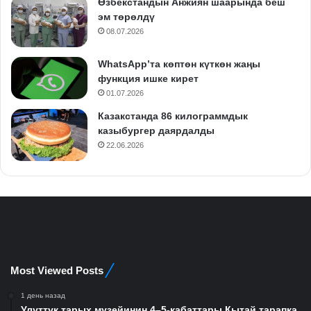
Өзбекстандын Анжиян шаарында беш
эм төрөлдү
08.07.2026
WhatsApp’та көптөн күткөн жаңы
функция ишке кирет
01.07.2026
Казакстанда 86 килограммдык
казыбургер даярдалды
22.06.2026
Most Viewed Posts
1 день назад
Улуттук тарых музейинин 4–5-кабаттары Кытай тарапка