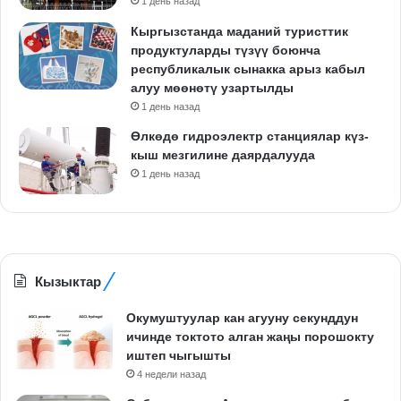
1 день назад
Кыргызстанда маданий туристтик
продуктуларды түзүү боюнча
республикалык сынакка арыз кабыл
алуу мөөнөтү узартылды
1 день назад
Өлкөдө гидроэлектр станциялар күз-
кыш мезгилине даярдалууда
1 день назад
Кызыктар
Окумуштуулар кан агууну секунддун
ичинде токтото алган жаңы порошокту
иштеп чыгышты
4 недели назад