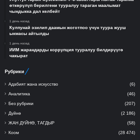
өткөрүлүп берилгени тууралуу тараган маалымат
чындыкка дал келбейт
1 день назад
Кулпунай эзилип даамын жоготпоо үчүн туура жууш
ыкмасы айтылды
1 день назад
ИИМ жарандарды коррупция тууралуу билдирүүгө
чакырат
Рубрики
Адабият жана искусство
(6)
Аналитика
(46)
Без рубрики
(207)
Дүйнө
(2 186)
ЖАН ДҮЙНӨ, ТАГДЫР
(58)
Коом
(28 474)