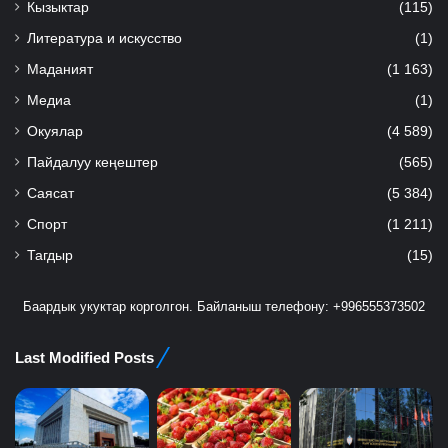
Кызыктар
(115)
Литература и искусство
(1)
Маданият
(1 163)
Медиа
(1)
Окуялар
(4 589)
Пайдалуу кеңештер
(565)
Саясат
(5 384)
Спорт
(1 211)
Тагдыр
(15)
Баардык укуктар корголгон. Байланыш телефону: +996555373502
Last Modified Posts