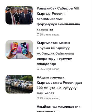
Равшанбек Сабиров VIII
Кыргыз-Россия
экономикалык
форумунун ачылышына
катышты
20 минут назад
Кыргызстан менен
Орусия бирдиктүү
мобилдик байланыш
операторун түзүүнү
пландоодо
25 минут назад
Айдын соңунда
Кыргызстанга Россиядан
100 миң тонна күйүүчү
май келет
29 минут назад
Акыйкатчы мамлекеттик
органдарды