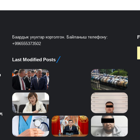
F
Баардык укуктар корголгон. Байланыш телефону:
+996555373502
Last Modified Posts
ы
ң