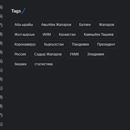
6)
Tags
6)
Аба ырайы
Акылбек Жапаров
Баткен
Жапаров
7)
3)
Жол кырсык
ИИМ
Казакстан
Камчыбек Ташиев
8)
Коронавирус
Кыргызстан
Пандемия
Президент
0)
Россия
Садыр Жапаров
УКМК
Эпидемия
5)
бишкек
статистика
1)
0)
1)
0)
3)
7)
1)