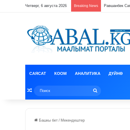
Четверг, 6 августа 2026
Кыргызстан ме
Breaking News
САЯСАТ
КООМ
АНАЛИТИКА
ДҮЙНӨ
Random Article
Поиск
Башкы бет
/
Мекендештер