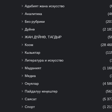
Адабият жана искусство
(
Аналитика
(4
Без рубрики
(20
Дүйнө
(2 18
ЖАН ДҮЙНӨ, ТАГДЫР
(5
Коом
(28 46
Кызыктар
(11
Литература и искусство
(
Маданият
(1 16
Медиа
(
Окуялар
(4 58
Пайдалуу кеңештер
(56
Саясат
(5 37
Спорт
(1 21