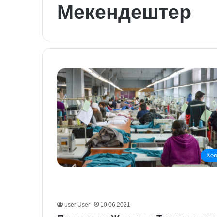
Мекендештер
Ко
user User
10.06.2021