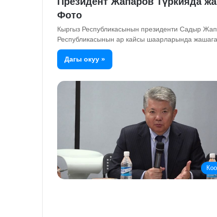
Президент Жапаров Түркияда жа
Фото
Кыргыз Республикасынын президенти Садыр Жапа
Республикасынын ар кайсы шаарларында жашага
Дагы окуу »
Ко