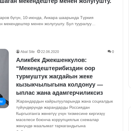
шаган мекендештер менен жолугушту.
ров бүгүн, 10-июнда, Анкара шаарында Түркия
н мекендештер менен жолугушту. Бул тууралуу…
Abal Site
22.06.2020
0
Аликбек Джекшенкулов:
“Мекендештерибиздин оор
турмуштук жагдайын жеке
кызыкчылыгына колдонуу —
ыплас жана адамгерчиликсиз
Жарандардын кайрылууларында жана социалдык
ом
түйүндөрүндө жарандарды Россиядан
Кыргызтанга жөнөтүү үчүн тизмесине киргизүү
маселеси боюнча коррупциялык схемалар
жөнүндө маалымат таркагандыгына