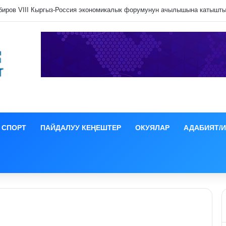
нен Орусия бирдиктүү мобилдик байланыш операторун түзүүнү пландоо
СПОРТ
ПАЙДАЛУУ КЕҢЕШТЕР
ОКУЯЛАР
АДАБИЯТ/