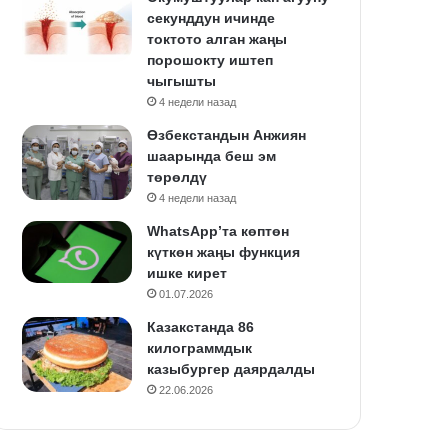
секунддун ичинде
токтото алган жаңы
порошокту иштеп
чыгышты
4 недели назад
Өзбекстандын Анжиян
шаарында беш эм
төрөлдү
4 недели назад
WhatsApp’та көптөн
күткөн жаңы функция
ишке кирет
01.07.2026
Казакстанда 86
килограммдык
казыбургер даярдалды
22.06.2026