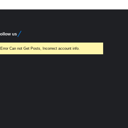
ollow us
Error Can not Get Posts, Incorrect account info.