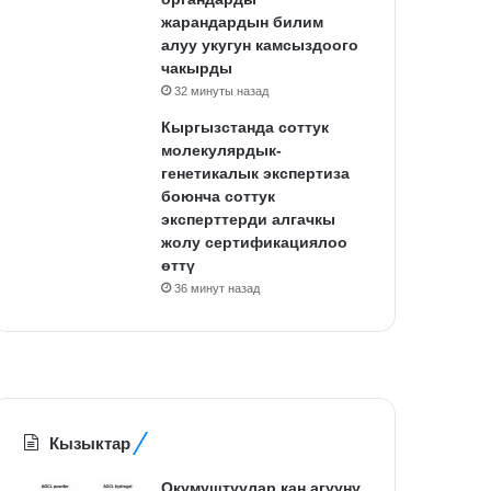
жарандардын билим
алуу укугун камсыздоого
чакырды
32 минуты назад
Кыргызстанда соттук
молекулярдык-
генетикалык экспертиза
боюнча соттук
эксперттерди алгачкы
жолу сертификациялоо
өттү
36 минут назад
Кызыктар
Окумуштуулар кан агууну