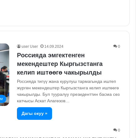
user User
14.09.2024
0
Россияда эмгектенген
мекендештер Кыргызстанга
келип иштөөгө чакырылды
Россияда тигүү жана курулуш тармагында иштеп
жүргөн мекендештер Кыргызстанга келип иштөөгө
чакырылды. Бул тууралуу президенттин басма сөз
ом
катчысы Аскат Алагөзов…
Дагы окуу »
0