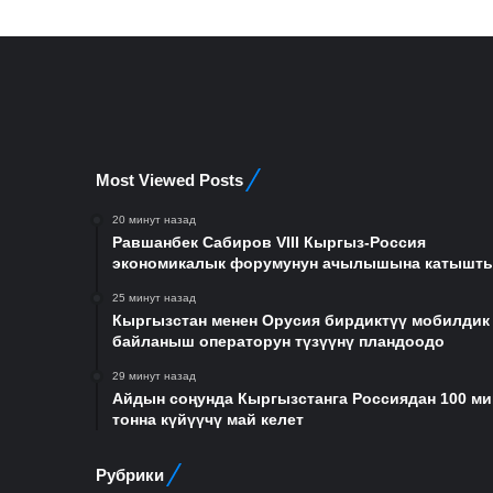
Most Viewed Posts
20 минут назад
Равшанбек Сабиров VIII Кыргыз-Россия
экономикалык форумунун ачылышына катышт
25 минут назад
Кыргызстан менен Орусия бирдиктүү мобилдик
байланыш операторун түзүүнү пландоодо
29 минут назад
Айдын соңунда Кыргызстанга Россиядан 100 ми
тонна күйүүчү май келет
Рубрики