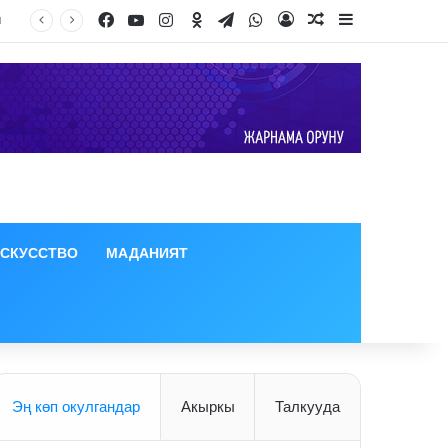
Facebook
YouTube
Instagram
Odnoklassniki
Telegram
WhatsApp
до
Log In
Random Article
Sidebar
ИСКУССТВО
МАДАНИЯТ
Эң көп окулгандар
Акыркы
Талкууда