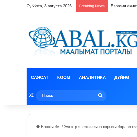
Суббота, 8 августа 2026
Лизун корруп
Breaking News
САЯСАТ
КООМ
АНАЛИТИКА
ДҮЙНӨ
Random Article
Поиск
Башкы бет
/
Электр энергиясына карызы барлар оч