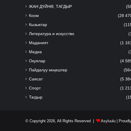
ЖАН ДҮЙНӨ, ТАГДЫР
(5
Коом
(28 47
Кызыктар
(11
Литература и искусство
(
Маданият
(1 16
Медиа
(
Окуялар
(4 58
Пайдалуу кеңештер
(56
Саясат
(5 38
Спорт
(1 21
Тагдыр
(1
© Copyright 2026, All Rights Reserved |
Asyluulu
| Proudl