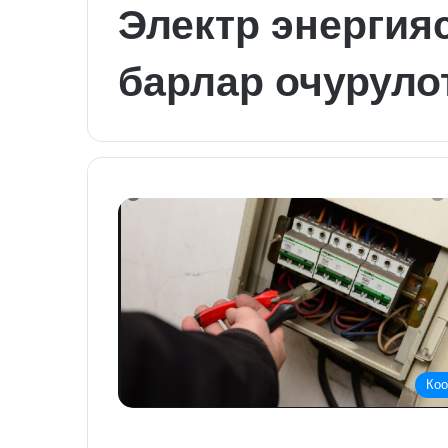
Электр энерги
барлар очуруло
Ко