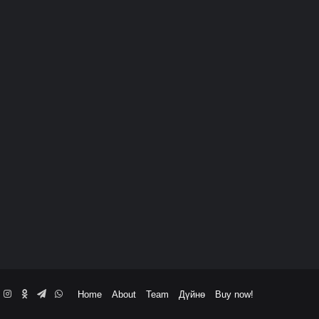
book
ouTube
Instagram
Odnoklassniki
Telegram
WhatsApp
Home
About
Team
Дүйнө
Buy now!