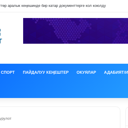
ция иши боюнча СИЗОго камакка алынды
СПОРТ
ПАЙДАЛУУ КЕҢЕШТЕР
ОКУЯЛАР
АДАБИЯТ/
урулот