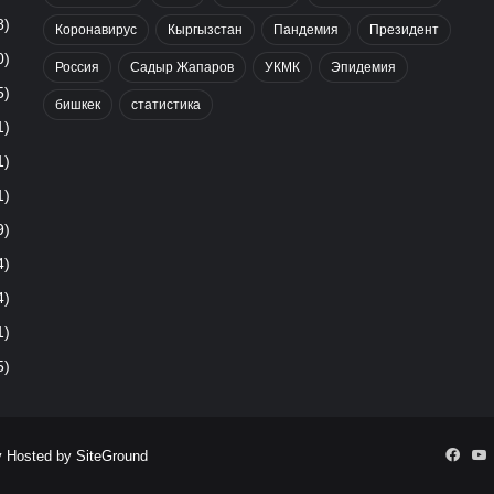
8)
Коронавирус
Кыргызстан
Пандемия
Президент
0)
Россия
Садыр Жапаров
УКМК
Эпидемия
5)
бишкек
статистика
1)
1)
1)
9)
4)
4)
1)
5)
Face
Y
y Hosted by
SiteGround