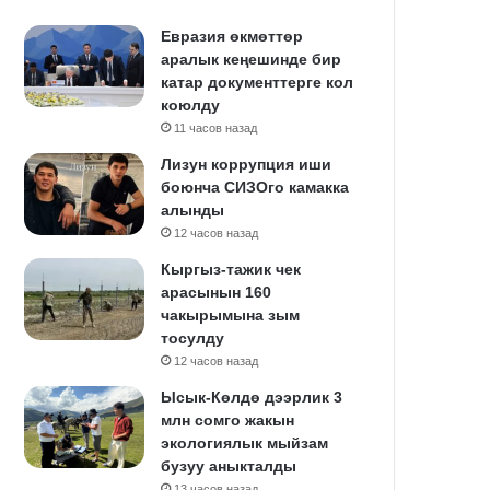
Евразия өкмөттөр
аралык кеңешинде бир
катар документтерге кол
коюлду
11 часов назад
Лизун коррупция иши
боюнча СИЗОго камакка
алынды
12 часов назад
Кыргыз-тажик чек
арасынын 160
чакырымына зым
тосулду
12 часов назад
Ысык-Көлдө дээрлик 3
млн сомго жакын
экологиялык мыйзам
бузуу аныкталды
13 часов назад