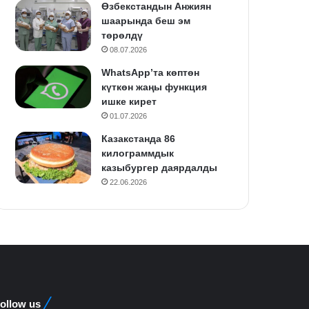
Өзбекстандын Анжиян
шаарында беш эм
төрөлдү
08.07.2026
WhatsApp’та көптөн
күткөн жаңы функция
ишке кирет
01.07.2026
Казакстанда 86
килограммдык
казыбургер даярдалды
22.06.2026
ollow us