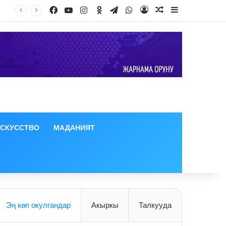
Facebook
YouTube
Instagram
Odnoklassniki
Telegram
WhatsApp
Log In
Random Article
Sidebar
ИСКУССТВО
МАДАНИЯТ
Эң көп окулгандар
Акыркы
Талкууда