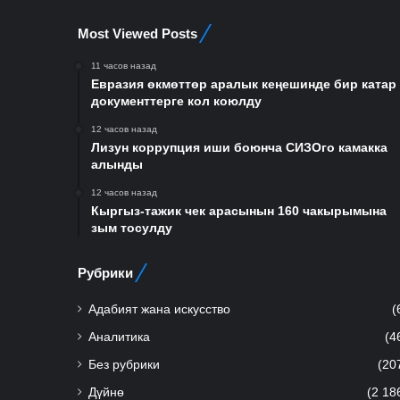
Most Viewed Posts
11 часов назад
Евразия өкмөттөр аралык кеңешинде бир катар
документтерге кол коюлду
12 часов назад
Лизун коррупция иши боюнча СИЗОго камакка
алынды
12 часов назад
Кыргыз-тажик чек арасынын 160 чакырымына
зым тосулду
Рубрики
Адабият жана искусство
(
Аналитика
(4
Без рубрики
(20
Дүйнө
(2 18