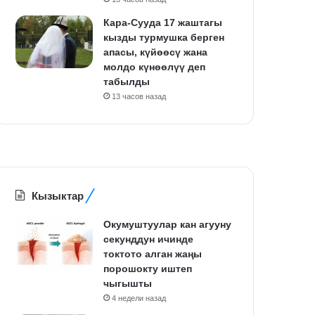
Кара-Сууда 17 жаштагы
кызды турмушка берген
апасы, күйөөсү жана
молдо күнөөлүү деп
табылды
13 часов назад
Кызыктар
Окумуштуулар кан агууну
секунддун ичинде
токтото алган жаңы
порошокту иштеп
чыгышты
4 недели назад