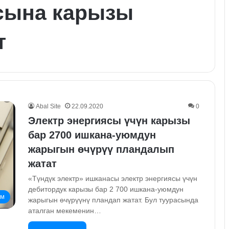
ясына карызы
т
Abal Site
22.09.2020
0
Электр энергиясы үчүн карызы
бар 2700 ишкана-уюмдун
жарыгын өчүрүү пландалып
жатат
«Түндүк электр» ишканасы электр энергиясы үчүн
дебитордук карызы бар 2 700 ишкана-уюмдун
ом
жарыгын өчүрүүнү пландап жатат. Бул туурасында
аталган мекеменин…