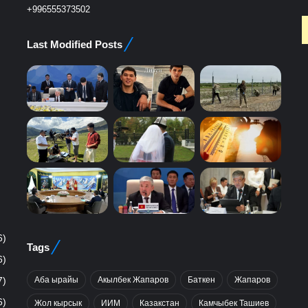
+996555373502
Last Modified Posts
6)
Tags
6)
Аба ырайы
Акылбек Жапаров
Баткен
Жапаров
7)
6)
Жол кырсык
ИИМ
Казакстан
Камчыбек Ташиев