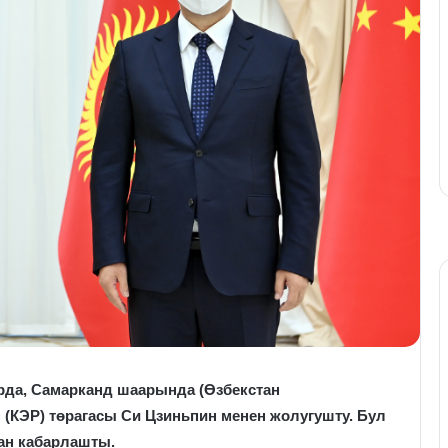
рда, Самарканд шаарында (Өзбекстан
(КЭР) төрагасы Си Цзиньпин менен жолугушту. Бул
ан кабарлашты.