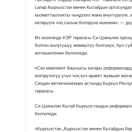
сапар Кыргызстан менен Кытайдын ортосундаг
кызматташтыкты чыңдоого жана өнүктүрүүгө, э
көтөрүүгө чоң салым болоруна ишенем», — дед
Өз кезегинде КЭР төрагасы Си Цзиньпин пре
болгон жолугушуу жемиштүү болгонун, бул с
жетишилгенин белгиледи.
«Сиз мамлекет башчысы катары реформаларды
жогорулатуу үчүн чоң күч-аракет жумшап жата
Сиздин жетекчилигиңиз астында Кыргыз Респу
төрагасы.
Си Цзиньпин Кытай Кыргызстандын реформала
белгиледи.
«Кыргызстан „Кыргызстан менен Кытайдын бир