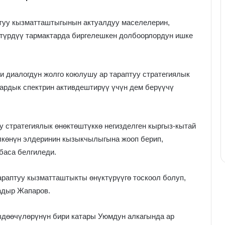
туу кызматташтыгынын актуалдуу маселелерин,
түрдүү тармактарда биргелешкен долбоорлордун ишке
и диалогдун жолго коюлушу ар тараптуу стратегиялык
ардык спектрин активдештирүү үчүн дем берүүчү
у стратегиялык өнөктөштүккө негизделген кыргыз-кытай
лкөнүн элдеринин кызыкчылыгына жооп берип,
 баса белгиледи.
араптуу кызматташтыкты өнүктүрүүгө тоскоол болуп,
адыр Жапаров.
здөөчүлөрүнүн бири катары Уюмдун алкагында ар