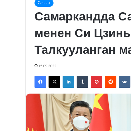
Саясат
Самаркандда С
менен Си Цзинь
Талкууланган м
15.09.2022
Facebook
X
LinkedIn
Tumblr
Pinterest
Reddit