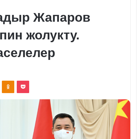
адыр Жапаров
пин жолукту.
аселелер
VKontakte
Odnoklassniki
Pocket