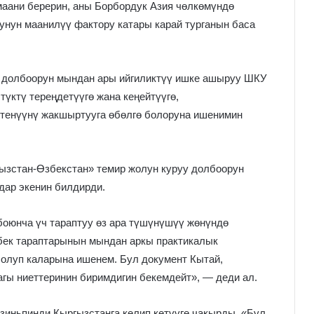
маани берерин, аны Борбордук Азия чөлкөмүндө
унун маанилүү фактору катары карай турганын баса
 долбоорун мындан ары ийгиликтүү ишке ашыруу ШКУ
үктү тереңдетүүгө жана кеңейтүүгө,
ттенүүнү жакшыртууга өбөлгө болоруна ишенимин
ызстан-Өзбекстан» темир жолун куруу долбоорун
дар экенин билдирди.
оюнча үч тараптуу өз ара түшүнүшүү жөнүндө
збек тараптарынын мындан аркы практикалык
болуп каларына ишенем. Бул документ Кытай,
гы ниеттеринин биримдигин бекемдейт», — деди ал.
иньпинди Кыргызстанга келип кетүүгө чакырды. «Бул