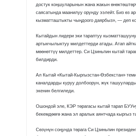
достук коңшуларынын жана жакын өнөктөштөр
саясатында маанилуу орунду ээлейт. Биз өз ар
кызматташтыкты чыңдоого даярбыз», — деп к
Кытайдын лидери эки тараптуу кызматташууну
артыкчылыктуу милдеттерди атады. Атап айтка
мөөнөттүү милдеттер. Си Цзиньпин кытай тара
билдирди.
Ал Кытай «Кытай-Кыргызстан-Өзбекстан» теми
каналдарды куруу долбоорун, жүк ташууларды
экенин белгиледи.
Ошондой эле, КЭР төрагасы кытай тарап БУУн
бекемдөөгө жана эл аралык аянтчада кыргыз т
Сөзүнүн соңунда төрага Си Цзиньпин президе