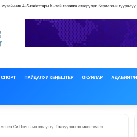
лип даамын жоготпоо үчүн туура жууш ыкмасы айтылды
СПОРТ
ПАЙДАЛУУ КЕҢЕШТЕР
ОКУЯЛАР
АДАБИЯТ/
менен Си Цзиньпин жолукту. Талкууланган маселелер