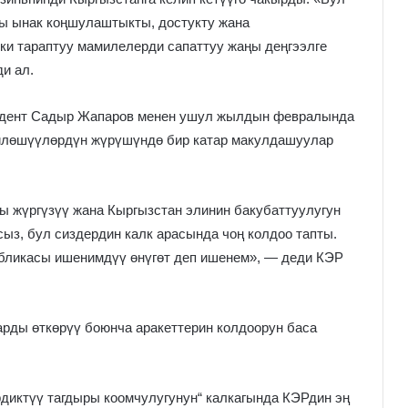
ы ынак коңшулаштыкты, достукту жана
ки тараптуу мамилелерди сапаттуу жаңы деңгээлге
и ал.
зидент Садыр Жапаров менен ушул жылдын февралында
үйлөшүүлөрдүн жүрүшүндө бир катар макулдашуулар
 жүргүзүү жана Кыргызстан элинин бакубаттуулугун
сыз, бул сиздердин калк арасында чоң колдоо тапты.
бликасы ишенимдүү өнүгөт деп ишенем», — деди КЭР
рды өткөрүү боюнча аракеттерин колдоорун баса
диктүү тагдыры коомчулугунун“ калкагында КЭРдин эң