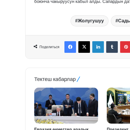
боюнча чакыруусун кабыл алды. Сапардын дат
Жолугушуу
Сады
Facebook
X
LinkedIn
Tumblr
Поделиться
Тектеш кабарлар
Евразия өкмөттөр аралык
Президент