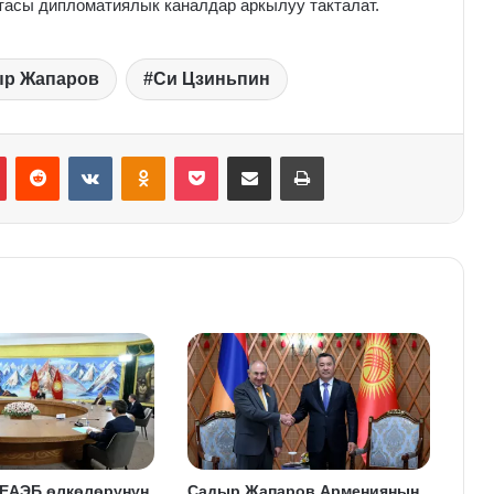
асы дипломатиялык каналдар аркылуу такталат.
р Жапаров
Си Цзиньпин
Pinterest
Reddit
VKontakte
Odnoklassniki
Pocket
Share via Email
Print
 ЕАЭБ өлкөлөрүнүн
Садыр Жапаров Армениянын