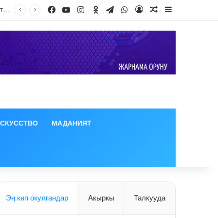
Facebook
YouTube
Instagram
Odnoklassniki
Telegram
WhatsApp
Log In
Random Article
Sidebar
ИСКУССТВО
МАДАНИЯТ
Эң көп окулгандар
Акыркы
Талкууда