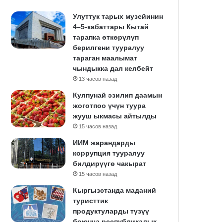
Улуттук тарых музейинин
4–5-кабаттары Кытай
тарапка өткөрүлүп
берилгени тууралуу
тараган маалымат
чындыкка дал келбейт
13 часов назад
Кулпунай эзилип даамын
жоготпоо үчүн туура
жууш ыкмасы айтылды
15 часов назад
ИИМ жарандарды
коррупция тууралуу
билдирүүгө чакырат
15 часов назад
Кыргызстанда маданий
туристтик
продуктуларды түзүү
боюнча республикалык