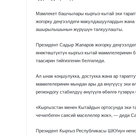
Мамлекет башчылары кыргыз-кытай эки тарап
жогорку деңгээлдеги макулдашуулардын жана 
ашырылышынын жүрүшүн талкуулашты.
Президент Садыр Жапаров жогорку деңгээлдег
өнөктөштүктүн кыргыз-кытай мамилелеринин б
таасирин тийгизгенин белгиледи.
Ал ынак коңшулукка, достукка жана ар тарапту
мамилелеринин мындан ары да өнүгүүсү эки ө
региондогу стабилдүү өнүгүүгө өбөлгө түзөрүн
«Кыргызстан менен Кытайдын ортосунда эки т
чечилбеген саясий маселелер жок», — деди С
Президент Кыргыз Республикасы ШКУнун неги