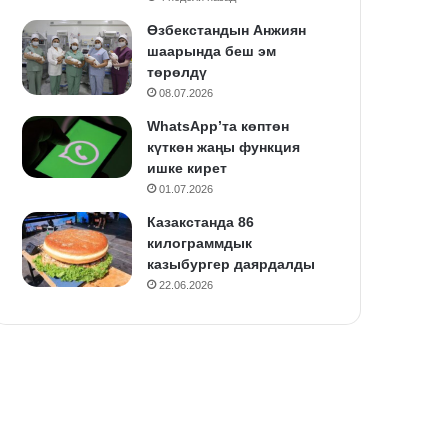
Өзбекстандын Анжиян
шаарында беш эм
төрөлдү
08.07.2026
WhatsApp’та көптөн
күткөн жаңы функция
ишке кирет
01.07.2026
Казакстанда 86
килограммдык
казыбургер даярдалды
22.06.2026