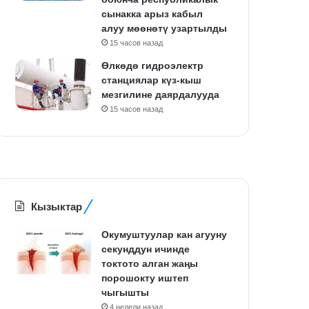
сынакка арыз кабыл
алуу мөөнөтү узартылды
15 часов назад
Өлкөдө гидроэлектр
станциялар күз-кыш
мезгилине даярдалууда
15 часов назад
Кызыктар
Окумуштуулар кан агууну
секунддун ичинде
токтото алган жаңы
порошокту иштеп
чыгышты
4 недели назад