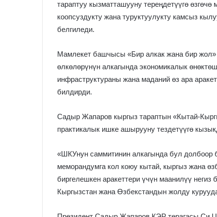
тараптуу кызматташууну тереңдетүүгө өзгөчө 
коопсуздукту жана туруктуулукту камсыз кылу
белгиледи.
Мамлекет башчысы «Бир алкак жана бир жол»
өлкөлөрүнүн алкагында экономикалык өнөктөшт
инфраструктураны жана маданий өз ара араке
билдирди.
Садыр Жапаров кыргыз тараптын «Кытай-Кырг
практикалык ишке ашырууну тездетүүгө кызык
«ШКУнун саммитинин алкагында бул долбоор б
меморандумга кол коюу кытай, кыргыз жана ө
биргелешкен аракеттери үчүн маанилүү негиз 
Кыргызстан жана Өзбекстандын жолду курууда
Президент Садыр Жапаров КЭР төрагасы Си Цз