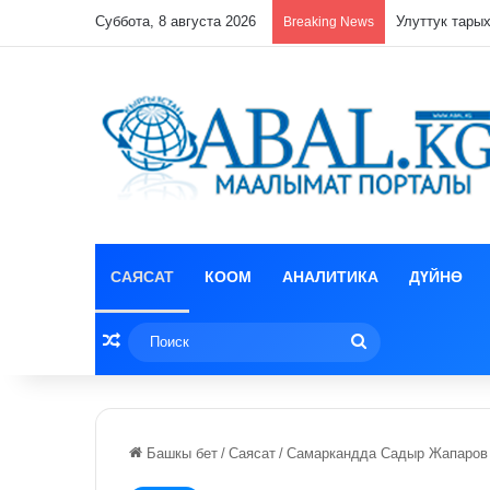
Суббота, 8 августа 2026
Кулпунай эзи
Breaking News
САЯСАТ
КООМ
АНАЛИТИКА
ДҮЙНӨ
Random Article
Поиск
Башкы бет
/
Саясат
/
Самаркандда Садыр Жапаров 