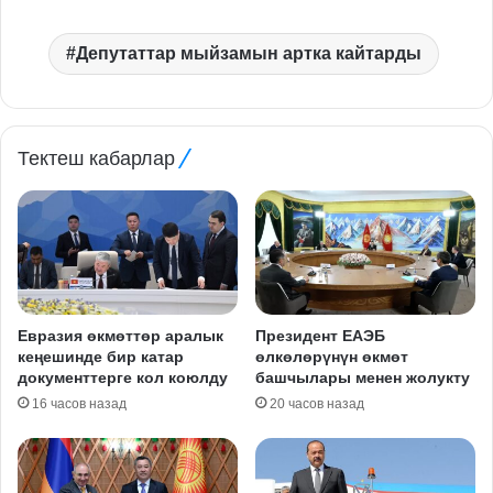
Депутаттар мыйзамын артка кайтарды
Тектеш кабарлар
Евразия өкмөттөр аралык
Президент ЕАЭБ
кеңешинде бир катар
өлкөлөрүнүн өкмөт
документтерге кол коюлду
башчылары менен жолукту
16 часов назад
20 часов назад