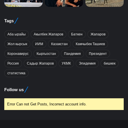
Tags
Аба ырайы
Акылбек Жапаров
Баткен
Жапаров
Жол кырсык
ИИМ
Казакстан
Камчыбек Ташиев
Коронавирус
Кыргызстан
Пандемия
Президент
Россия
Садыр Жапаров
УКМК
Эпидемия
бишкек
статистика
Follow us
Error Can not Get Posts, Incorrect account info.