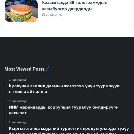
Казакстанда 86 килограммдык
казыбургер даярдалды
22.06.2026
Most Viewed Posts
1 час назад
Кулпунай эзилип даамын жоготпоо үчүн туура жууш
ыкмасы айтылды
1 час назад
ИИМ жарандарды коррупция тууралуу билдирүүгө
чакырат
1 час назад
Кыргызстанда маданий туристтик продуктуларды түзүү