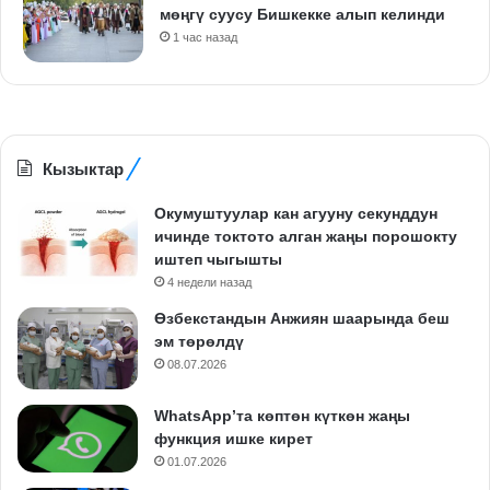
мөңгү суусу Бишкекке алып келинди
1 час назад
Кызыктар
Окумуштуулар кан агууну секунддун
ичинде токтото алган жаңы порошокту
иштеп чыгышты
4 недели назад
Өзбекстандын Анжиян шаарында беш
эм төрөлдү
08.07.2026
WhatsApp’та көптөн күткөн жаңы
функция ишке кирет
01.07.2026