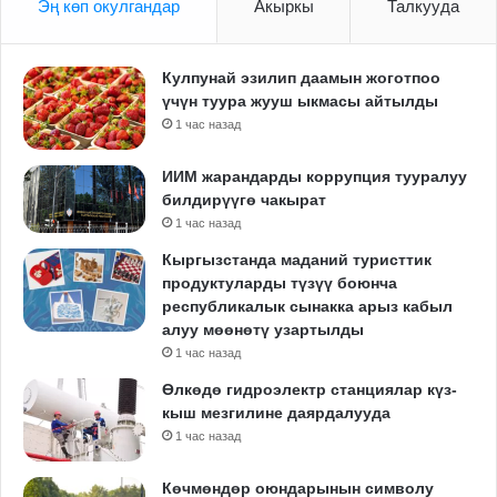
Эң көп окулгандар
Акыркы
Талкууда
Кулпунай эзилип даамын жоготпоо
үчүн туура жууш ыкмасы айтылды
1 час назад
ИИМ жарандарды коррупция тууралуу
билдирүүгө чакырат
1 час назад
Кыргызстанда маданий туристтик
продуктуларды түзүү боюнча
республикалык сынакка арыз кабыл
алуу мөөнөтү узартылды
1 час назад
Өлкөдө гидроэлектр станциялар күз-
кыш мезгилине даярдалууда
1 час назад
Көчмөндөр оюндарынын символу