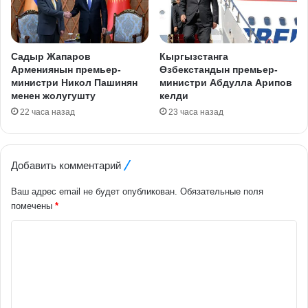
Садыр Жапаров
Кыргызстанга
Армениянын премьер-
Өзбекстандын премьер-
министри Никол Пашинян
министри Абдулла Арипов
менен жолугушту
келди
22 часа назад
23 часа назад
Добавить комментарий
Ваш адрес email не будет опубликован.
Обязательные поля
помечены
*
К
о
м
м