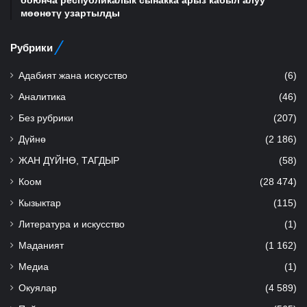
боюнча республикалык сынакка арыз кабыл алуу
мөөнөтү узартылды
Рубрики
Адабият жана искусство
(6)
Аналитика
(46)
Без рубрики
(207)
Дүйнө
(2 186)
ЖАН ДҮЙНӨ, ТАГДЫР
(58)
Коом
(28 474)
Кызыктар
(115)
Литература и искусство
(1)
Маданият
(1 162)
Медиа
(1)
Окуялар
(4 589)