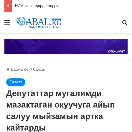
ИИМ жарандарды коррупция тууралуу билдирүүгө чакырат
Меню
П
Башкы бет
/
Саясат
Саясат
Депутаттар мугалимди
мазактаган окуучуга айып
салуу мыйзамын артка
кайтарды