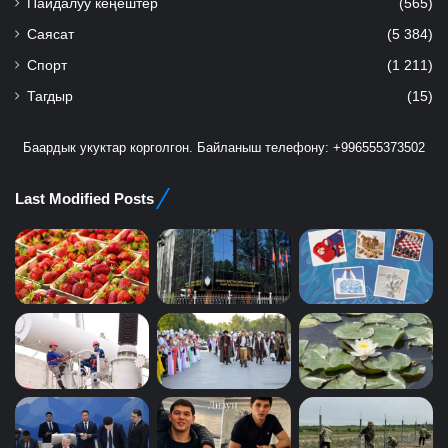
Пайдалуу кеңештер
(565)
Саясат
(5 384)
Спорт
(1 211)
Тагдыр
(15)
Баардык укуктар корголгон. Байланыш телефону: +996555373502
Last Modified Posts