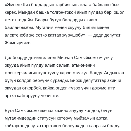
«Эмнеге биз балдардын тарбиясын акчага байлашыбыз
керек. Мындан башка толгон-токой айып пулдар бар, ошол
жетет го дейм. Баары бүтүп балдарды акчага
байлайбызбы. Мугалим менен окуучу билим менен
алектенеби же сотко каттап жүрүшөбү», — деди депутат
Жамгырчиев.
Долбоорду демилгелеген Мирлан Самыйкожо үчүнчү
окууда айып пулду алып салып, аты-эненин
жоопкерчилигин күчөтүүнү кароого макул болду. Андыктан
бүгүн колдоп берүүнү суранды. Бирок депутаттар экинчи
окуудан өткөрбөй, кайра оңдоп-түзөө үчүн документти
артка кайтарууну чечишти.
Буга Самыйкожо «кечээ казино ачууну колдоп, бүгүн
мугалимдердин статусун көтөрүү мыйзамын артка
кайтарган депутаттарга жол болсун» деп нааразы болду.