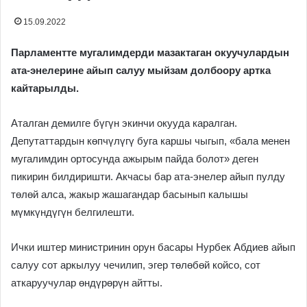
15.09.2022
Парламентте мугалимдерди мазактаган окуучулардын
ата-энелерине айып салуу мыйзам долбоору артка
кайтарылды.
Аталган демилге бүгүн экинчи окууда каралган.
Депутаттардын көпчүлүгү буга каршы чыгып, «бала менен
мугалимдин ортосунда ажырым пайда болот» деген
пикирин билдиришти. Акчасы бар ата-энелер айып пулду
төлөй алса, жакыр жашагандар басынып калышы
мүмкүндүгүн белгилешти.
Ички иштер министринин орун басары Нурбек Абдиев айып
салуу сот аркылуу чечилип, эгер төлөбөй койсо, сот
аткаруучулар өндүрөрүн айтты.