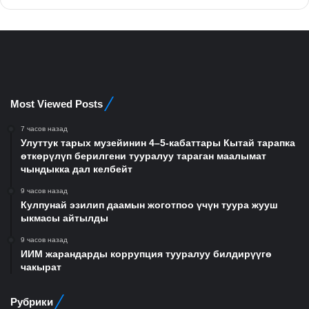
Most Viewed Posts
7 часов назад
Улуттук тарых музейинин 4–5-кабаттары Кытай тарапка
өткөрүлүп берилгени тууралуу тараган маалымат
чындыкка дал келбейт
9 часов назад
Кулпунай эзилип даамын жоготпоо үчүн туура жууш
ыкмасы айтылды
9 часов назад
ИИМ жарандарды коррупция тууралуу билдирүүгө
чакырат
Рубрики