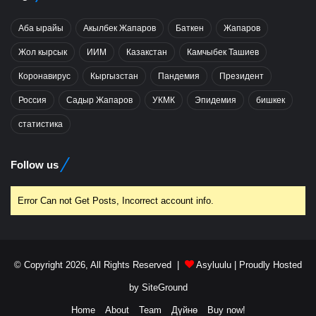
Аба ырайы
Акылбек Жапаров
Баткен
Жапаров
Жол кырсык
ИИМ
Казакстан
Камчыбек Ташиев
Коронавирус
Кыргызстан
Пандемия
Президент
Россия
Садыр Жапаров
УКМК
Эпидемия
бишкек
статистика
Follow us
Error Can not Get Posts, Incorrect account info.
© Copyright 2026, All Rights Reserved |
Asyluulu
| Proudly Hosted
by
SiteGround
Home
About
Team
Дүйнө
Buy now!