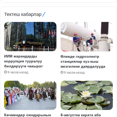
Тектеш кабарлар
ИИМ жарандарды
Өлкөдө гидроэлектр
коррупция тууралуу
станциялар күз-кыш
билдирүүгө чакырат
мезгилине даярдалууда
9 часов назад
9 часов назад
Көчмөндөр оюндарынын
8-августка карата аба