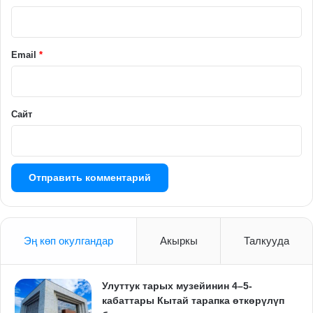
р
и
й
Email
*
*
Сайт
Эң көп окулгандар
Акыркы
Талкууда
Улуттук тарых музейинин 4–5-
кабаттары Кытай тарапка өткөрүлүп