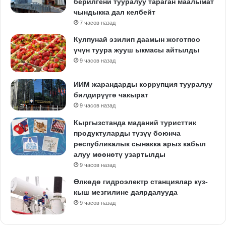
берилгени тууралуу тараган маалымат
чындыкка дал келбейт
7 часов назад
Кулпунай эзилип даамын жоготпоо
үчүн туура жууш ыкмасы айтылды
9 часов назад
ИИМ жарандарды коррупция тууралуу
билдирүүгө чакырат
9 часов назад
Кыргызстанда маданий туристтик
продуктуларды түзүү боюнча
республикалык сынакка арыз кабыл
алуу мөөнөтү узартылды
9 часов назад
Өлкөдө гидроэлектр станциялар күз-
кыш мезгилине даярдалууда
9 часов назад