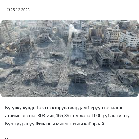
25.12.2023
Бүгүнкү күндө Газа секторуна жардам берүүгө ачылган
атайын эсепке 303 миң 465,39 сом жана 1000 рубль түштү.
Бул тууралуу Финансы министрлиги кабарлайт.