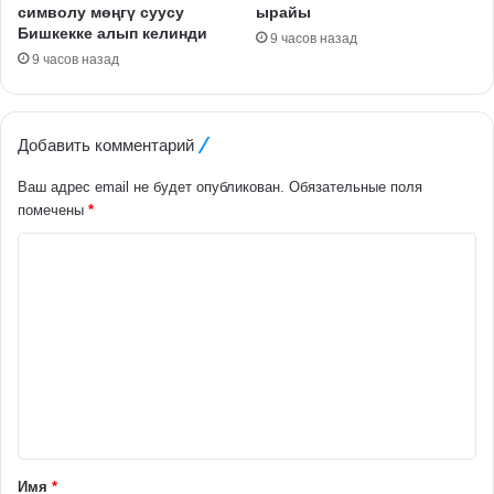
символу мөңгү суусу
ырайы
Бишкекке алып келинди
9 часов назад
9 часов назад
Добавить комментарий
Ваш адрес email не будет опубликован.
Обязательные поля
помечены
*
К
о
м
м
е
н
т
а
Имя
*