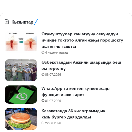
Кызыктар
Окумуштуулар кан агууну секунддун
ичинде токтото алган жаңы порошокту
иштеп чыгышты
4 недели назад
Өзбекстандын Анжиян шаарында беш
эм төрөлдү
08.07.2026
WhatsApp’та көптөн күткөн жаңы
функция ишке кирет
01.07.2026
Казакстанда 86 килограммдык
казыбургер даярдалды
22.06.2026