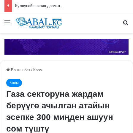
Кулпунай эзилип даамын жоготпоо үчүн туура жууш ыкмасы айтылды
Меню
П
Башкы бет
/
Коом
Коом
Газа секторуна жардам
берүүгө ачылган атайын
эсепке 300 миңден ашуун
сом түштү