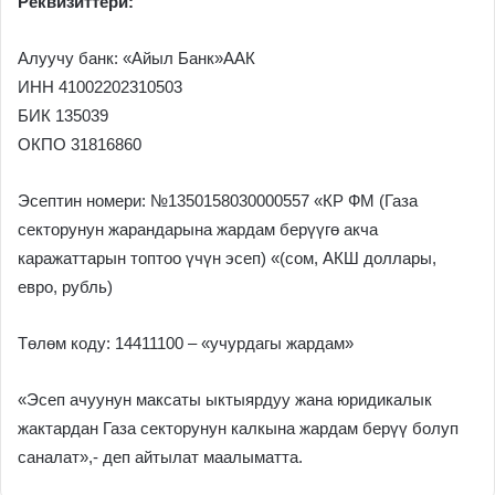
Реквизиттери:
Алуучу банк: «Айыл Банк»ААК
ИНН 41002202310503
БИК 135039
ОКПО 31816860
Эсептин номери: №1350158030000557 «КР ФМ (Газа
секторунун жарандарына жардам берүүгө акча
каражаттарын топтоо үчүн эсеп) «(сом, АКШ доллары,
евро, рубль)
Төлөм коду: 14411100 – «учурдагы жардам»
«Эсеп ачуунун максаты ыктыярдуу жана юридикалык
жактардан Газа секторунун калкына жардам берүү болуп
саналат»,- деп айтылат маалыматта.